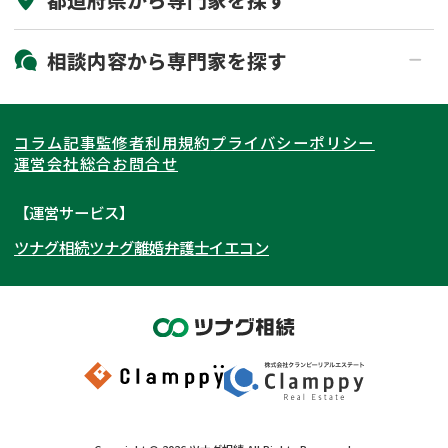
初回相談無料
土日祝の相談可能
19時以降電話可能
電話相談可能
北海道・東北
相談内容から
専門家
を探す
LINE予約可能
出張面談可能
関東
北海道
青森県
遺言書作成・遺言執行
相続放棄
コラム記事
監修者
利用規約
プライバシーポリシー
相続登記
遺産分割
東海
岩手県
東京都
宮城県
神奈川県
運営会社
総合お問合せ
遺留分侵害額請求
相続税申告
関西
秋田県
埼玉県
愛知県
山形県
千葉県
静岡県
【運営サービス】
相続手続き
銀行手続き
ツナグ相続
ツナグ離婚弁護士
イエコン
北陸・甲信越
福島県
茨城県
岐阜県
大阪府
群馬県
山梨県
京都府
家族信託
成年後見・任意後見
贈与税
生前対策
中国・四国
栃木県
兵庫県
長野県
奈良県
石川県
相続人調査
相続財産調査
九州・沖縄
滋賀県
福井県
広島県
和歌山県
富山県
岡山県
不動産評価(相続不動産)
相続トラブル
新潟県
山口県
福岡県
三重県
島根県
佐賀県