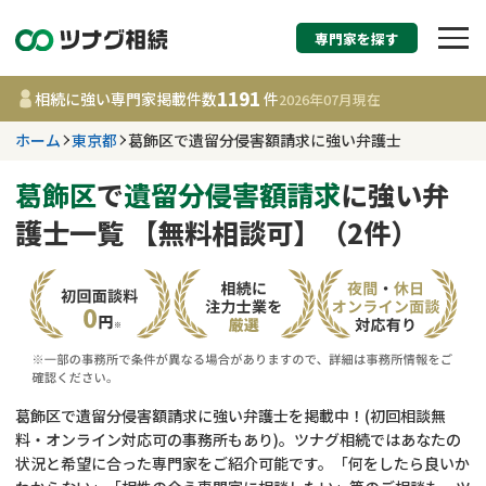
専門家を探す
相続税申告・相続手続
1191
相続に強い専門家掲載件数
件
2026年07月
現在
す
ホーム
東京都
葛飾区で遺留分侵害額請求に強い弁護士
東京都
葛飾区
で
遺留分侵害額請求
に強い弁
護士一覧 【無料相談可】（2件）
1191
事務所
件
更新日 :
2026年07月21日
相談内容で探す
遺言書作成・遺言執行
費用相場
葛飾区で遺留分侵害額請求に強い弁護士を掲載中！(初回相談無
料・オンライン対応可の事務所もあり)。ツナグ相続ではあなたの
相続登記
コラム
状況と希望に合った専門家をご紹介可能です。「何をしたら良いか