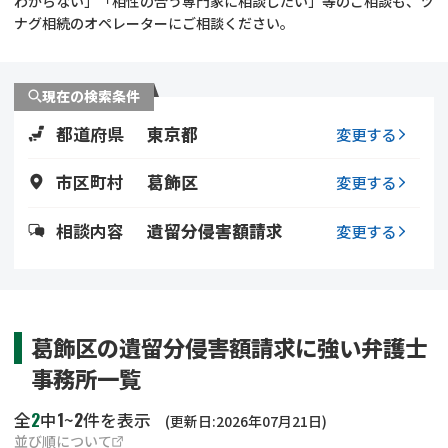
わからない」「相性の合う専門家に相談したい」等のご相談も、ツ
遺留分侵害額請求
相続手続き
ナグ相続のオペレーターにご相談ください。
相続手続き
遺言
現在の検索条件
家族信託
遺産分割
都道府県
東京都
変更する
贈与税
不動産の相続
市区町村
葛飾区
変更する
相続人調査
相続登記
相談内容
遺留分侵害額請求
変更する
不動産評価(相続不動
調査・アンケート
産)
葛飾区の遺留分侵害額請求に強い弁護士
事務所一覧
2
1
2
全
中
~
件を表示
(更新日:2026年07月21日)
並び順について