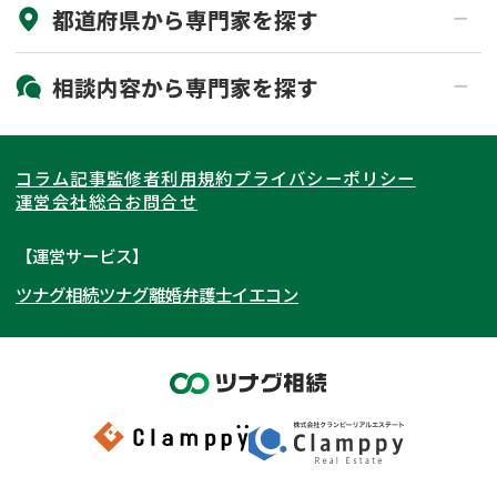
都道府県から
専門家
を探す
初回相談無料
土日祝の相談可能
19時以降電話可能
電話相談可能
北海道・東北
相談内容から
専門家
を探す
LINE予約可能
出張面談可能
関東
北海道
青森県
遺言書作成・遺言執行
相続放棄
コラム記事
監修者
利用規約
プライバシーポリシー
相続登記
遺産分割
東海
岩手県
東京都
宮城県
神奈川県
運営会社
総合お問合せ
遺留分侵害額請求
相続税申告
関西
秋田県
埼玉県
愛知県
山形県
千葉県
静岡県
【運営サービス】
相続手続き
銀行手続き
ツナグ相続
ツナグ離婚弁護士
イエコン
北陸・甲信越
福島県
茨城県
岐阜県
大阪府
群馬県
山梨県
京都府
家族信託
成年後見・任意後見
贈与税
生前対策
中国・四国
栃木県
兵庫県
長野県
奈良県
石川県
相続人調査
相続財産調査
九州・沖縄
滋賀県
福井県
広島県
和歌山県
富山県
岡山県
不動産評価(相続不動産)
相続トラブル
新潟県
山口県
福岡県
三重県
島根県
佐賀県