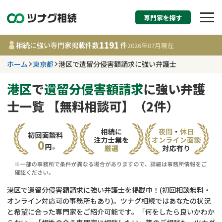
専門家を探す
相続税申告・相続手続
1191
相続に強い専門家掲載件数
件
2026年07月
現在
す
ホーム
東京都
港区で遺留分侵害額請求に強い弁護士
東京都
港区
で
遺留分侵害額請求
に強い弁護
士一覧 【無料相談可】（2件）
1191
事務所
件
更新日 :
2026年07月21日
相談内容で探す
遺言書作成・遺言執行
費用相場
港区で遺留分侵害額請求に強い弁護士を掲載中！(初回相談無料・
オンライン対応可の事務所もあり)。ツナグ相続ではあなたの状況
相続登記
コラム
と希望に合った専門家をご紹介可能です。「何をしたら良いかわか