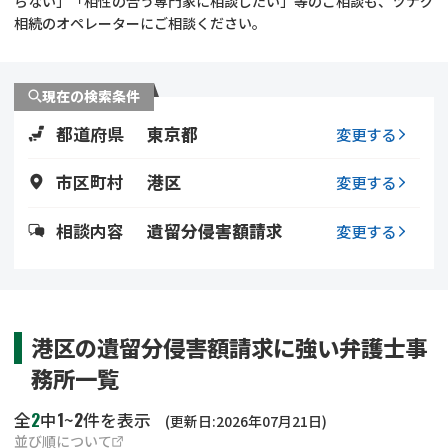
らない」「相性の合う専門家に相談したい」等のご相談も、ツナグ
遺留分侵害額請求
相続手続き
相続のオペレーターにご相談ください。
相続手続き
遺言
現在の検索条件
家族信託
遺産分割
都道府県
東京都
変更する
贈与税
不動産の相続
市区町村
港区
変更する
相続人調査
相続登記
相談内容
遺留分侵害額請求
変更する
不動産評価(相続不動
調査・アンケート
産)
港区の遺留分侵害額請求に強い弁護士事
務所一覧
2
1
2
全
中
~
件を表示
(更新日:2026年07月21日)
並び順について