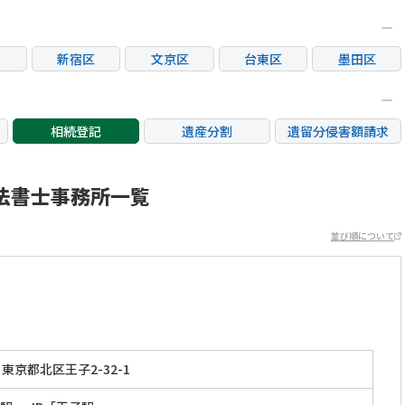
新宿区
文京区
台東区
墨田区
区
大田区
世田谷区
渋谷区
中野区
荒川区
板橋区
練馬区
足立区
相続登記
遺産分割
遺留分侵害額請求
市
立川市
三鷹市
府中市
調布市
銀行手続き
家族信託
成年後見・任意後見
市
日野市
東村山市
国分寺市
国立市
不動産評価(相続不動
法書士事務所一覧
相続人調査
相続財産調査
産)
市
稲城市
並び順について
東京都北区王子2-32-1