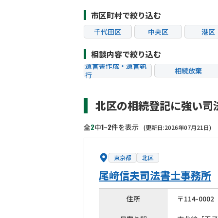
市区町村で絞り込む
千代田区
中央区
港区
江東区
品川区
目黒
相談内容で絞り込む
杉並区
豊島区
北区
遺言書作成・遺言執
相続放棄
行
葛飾区
江戸川区
八王子
相続税申告
相続手続き
町田市
小金井市
小平
北区の相続登記に強い司
贈与税
生前対策
狛江市
東大和市
清瀬
相続トラブル
2
1
2
全
中
~
件を表示
(更新日:2026年07月21日)
東京都
北区
尾﨑信夫司法書士事務所
住所
〒
114
-
0002