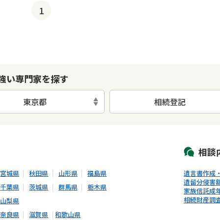
1
強い専門家を探す
東京都
相続登記
初回相談無料
土日祝の相談可能
19時以降電話可能
電話相談可能
LIN
相談
宮城県
秋田県
山形県
福島県
遺言書作成
遺留分侵害
千葉県
茨城県
群馬県
栃木県
家族信託
成
相続財産調
山梨県
奈良県
滋賀県
和歌山県