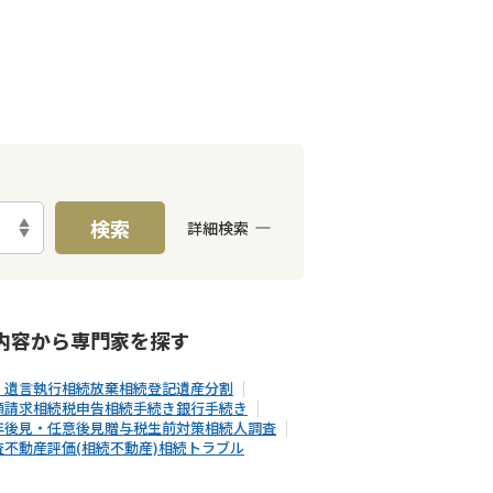
検索
詳細検索
E予約可能
出張面談可能
内容から
専門家
を探す
・遺言執行
相続放棄
相続登記
遺産分割
額請求
相続税申告
相続手続き
銀行手続き
年後見・任意後見
贈与税
生前対策
相続人調査
査
不動産評価(相続不動産)
相続トラブル