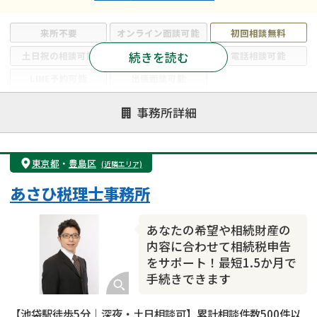
来所不要
オンライン面談可能
初回相談無料
続きを読む
土日祝の相談可能
19時以降電話可能
電話相談可能
LINE予約可能
出張面談可能
注力案件
事務所詳細
遺言書作成・遺言執行
相続放棄
相続登記
遺産分割
遺留分侵害額請求
相続税申告
東京都
・
豊島区
(近隣エリア)
相続手続き
銀行手続き
家族信託
あさひ税理士事務所
成年後見・任意後見
贈与税
生前対策
相続人調査
相続財産調査
不動産評価(相続不動産)
あなたの希望や相続財産の
相続トラブル
内容に合わせて相続税申告
をサポート！最短1.5か月で
手続きできます
【池袋駅徒歩5分｜深夜・土日相談可】累計相談件数500件以