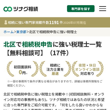
専門家を探す
相続税申告・相続手続
1191
相続に強い専門家掲載件数
件
2026年07月
現在
す
ホーム
東京都
北区で相続税申告に強い税理士
東京都
北区
で
相続税申告
に強い税理士一覧
【無料相談可】（17件）
1191
事務所
件
更新日 :
2026年07月21日
相談内容で探す
遺言書作成・遺言執行
費用相場
北区で相続税申告に強い税理士を掲載中！(初回相談無料・オンラ
イン対応可の事務所もあり)。ツナグ相続ではあなたの状況と希望
相続登記
コラム
に合った専門家をご紹介可能です。「何をしたら良いかわからな