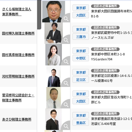
北区
の近隣事務所
東京都
さくら坂税理士法人
東京都大田区田園調布本町56
東京事務所
横スクロール可能
大田区
B1-B
北区
の近隣事務所
東京都
東京都武蔵野市中町1-15-5 
田村輝久税理士事務所
三鷹市
ノースヒルズ6F
北区
の近隣事務所
東京都
東京都中野区本町2-1-8
田村真希税理士事務所
中野区
YSGarden704
北区
の近隣事務所
東京都
東京都足立区綾瀬3-14-6 ル
河村芳明税理士事務所
足立区
ール綾瀬401号
北区
の近隣事務所
東京都
菅沼修司公認会計士・
東京都大田区雪谷大塚町7-12
税理士事務所
大田区
原ビル
北区
の近隣事務所
東京都
東京都豊島区南池袋2-12-1 
あさひ税理士事務所
豊島区
池袋ビル406号室