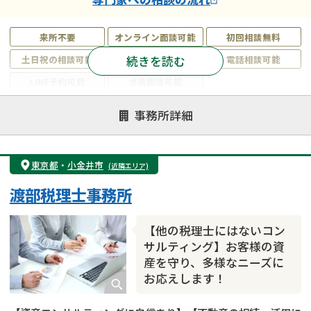
来所不要
オンライン面談可能
初回相談無料
続きを読む
土日祝の相談可能
19時以降電話可能
電話相談可能
LINE予約可能
出張面談可能
注力案件
事務所詳細
遺言書作成・遺言執行
相続放棄
相続登記
遺産分割
遺留分侵害額請求
相続税申告
東京都
・
小金井市
(近隣エリア)
相続手続き
銀行手続き
家族信託
渡部税理士事務所
成年後見・任意後見
贈与税
生前対策
相続人調査
相続財産調査
不動産評価(相続不動産)
【他の税理士にはないコン
相続トラブル
サルティング】お客様の資
産を守り、多様なニーズに
お応えします！