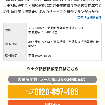
上◆相続税申告・相続登記に対応◆生前贈与や遺言書作成など
の生前対策も得意◆いずれのサービスも料金プランがわかりや
事務所詳細を見る
すい◆豊島区・板橋区・練馬区・北区で相続税申告をするなら
当事務所にご相談ください！15年以上の実務経験がある税理
〒
171
-
0022
東京都豊島区南池袋2-12-1
住所
士が丁寧に対応いたします！
佐伯池袋ビル406号室
JR・東京メトロ・東武鉄道・西武鉄道「池袋駅」徒
最寄り駅
歩5分
受付時間
平日 9:00～18:00
ツナグ相続相談窓口はこちら
営業時間外
（メール問合せなら24時間受付）
0120-897-489
24時間受付中