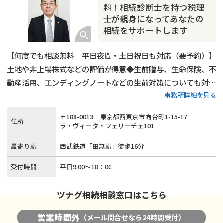
相続トラブル
料！相続診断士を持つ税理
士が親身になってあなたの
相続をサポートします
【何度でも相談無料｜平日夜間・土日祝日も対応（要予約）】
土地や非上場株式などの評価が得意◆生前贈与、生命保険、不
動産活用、エンディングノートなどの生前対策についても対応
事務所詳細を見る
可能◆税理士兼相続診断士が細やかな説明と親身な対応で、ご
依頼者様の相続を最後までしっかりとサポートします！
〒
188
-
0013
東京都西東京市向台町1-15-17
住所
ラ・ヴィータ・フェリーチェ101
最寄り駅
西武鉄道「田無駅」徒歩16分
受付時間
平日9:00〜18：00
ツナグ相続相談窓口はこちら
営業時間外
（メール問合せなら24時間受付）