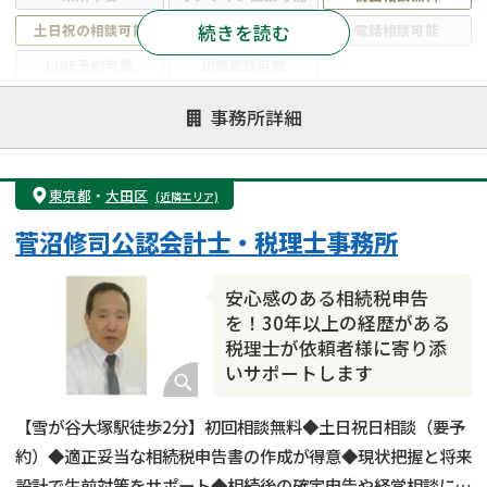
続きを読む
土日祝の相談可能
19時以降電話可能
電話相談可能
LINE予約可能
出張面談可能
注力案件
事務所詳細
遺言書作成・遺言執行
相続放棄
相続登記
遺産分割
遺留分侵害額請求
相続税申告
東京都
・
大田区
(近隣エリア)
相続手続き
銀行手続き
家族信託
菅沼修司公認会計士・税理士事務所
成年後見・任意後見
贈与税
生前対策
相続人調査
相続財産調査
不動産評価(相続不動産)
安心感のある相続税申告
相続トラブル
を！30年以上の経歴がある
税理士が依頼者様に寄り添
いサポートします
【雪が谷大塚駅徒歩2分】初回相談無料◆土日祝日相談（要予
約）◆適正妥当な相続税申告書の作成が得意◆現状把握と将来
設計で生前対策をサポート◆相続後の確定申告や経営相談にも