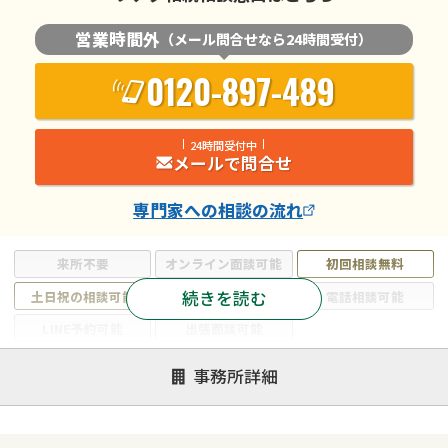
営業時間外
（メール問合せなら24時間受付）
0120-897-489
24時間受付中
メールで問合せ
専門家
への相談の流れ
来所不要
オンライン面談可能
初回相談無料
続きを読む
土日祝の相談可能
19時以降電話可能
電話相談可能
LINE予約可能
出張面談可能
注力案件
事務所詳細
遺言書作成・遺言執行
相続放棄
相続登記
遺産分割
遺留分侵害額請求
相続税申告