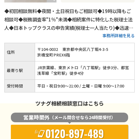
◆初回相談無料◆夜間・土日祝日もご相談可◆19時以降もご
相談可◆税務調査率"1％"未満◆相続案件に特化した税理士法
人◆日本トップクラスの申告実績(税理士一人当たり)◆迅速対
事務所詳細を見る
応をお約束、ご相談は1営業日以内に返答
〒
104
-
0032
東京都中央区八丁堀4-3-5
住所
京橋宝町PREX6階
JR京葉線、東京メトロ「八丁堀駅」徒歩3分、都営
最寄り駅
浅草線「宝町駅」徒歩4分
受付時間
平日・祝日9:00～21:00 / 土曜・日曜 9:00～17:00
ツナグ相続相談窓口はこちら
営業時間外
（メール問合せなら24時間受付）
0120-897-489