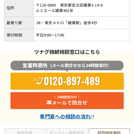
告・生前対策・事業承継など相続全般についてサポートいたし
〒
120
-
0005
東京都足立区綾瀬3-14-6
住所
ます。
ルミエール綾瀬401号
最寄り駅
JR・東京メトロ「綾瀬駅」徒歩4分
受付時間
平日9:00〜17:00
ツナグ相続相談窓口はこちら
営業時間外
（メール問合せなら24時間受付）
0120-897-489
24時間受付中
メールで問合せ
専門家
への相談の流れ
来所不要
オンライン面談可能
初回相談無料