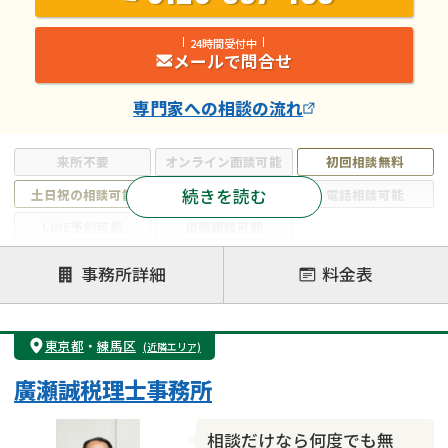
24時間受付中
メールで問合せ
専門家
への相談の流れ
来所不要
オンライン面談可能
初回相談無料
続きを読む
土日祝の相談可能
19時以降電話可能
電話相談可能
LINE予約可能
出張面談可能
注力案件
事務所詳細
料金表
遺言書作成・遺言執行
相続放棄
相続登記
遺産分割
遺留分侵害額請求
相続税申告
東京都
・
練馬区
(近隣エリア)
相続手続き
銀行手続き
家族信託
廣瀬誠税理士事務所
成年後見・任意後見
贈与税
生前対策
相続人調査
相続財産調査
不動産評価(相続不動産)
相談だけなら何度でも無