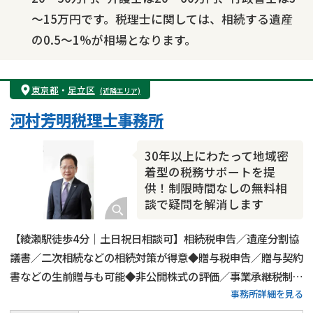
～15万円です。税理士に関しては、相続する遺産
の0.5～1%が相場となります。
東京都
・
足立区
(近隣エリア)
河村芳明税理士事務所
30年以上にわたって地域密
着型の税務サポートを提
供！制限時間なしの無料相
談で疑問を解消します
【綾瀬駅徒歩4分｜土日祝日相談可】相続税申告／遺産分割協
議書／二次相続などの相続対策が得意◆贈与税申告／贈与契約
書などの生前贈与も可能◆非公開株式の評価／事業承継税制の
事務所詳細を見る
対応も実施◆20年以上の経験がある代表税理士が相続税申