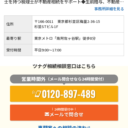
士を持つ税理士が不動産相続をサポート◆生前贈与、不動産活
事務所詳細を見る
用、遺言書作成といった生前対策も得意◆土日祝日相談（要予
約）とオンライン面談にも対応している忙しい方が相談しやす
〒
166
-
0011
東京都杉並区梅里2-36-15
住所
い税理士事務所です。
杉並STビル1F
最寄り駅
東京メトロ「南阿佐ヶ谷駅」徒歩8分
受付時間
平日9:00～17:00
ツナグ相続相談窓口はこちら
営業時間外
（メール問合せなら24時間受付）
0120-897-489
24時間受付中
メールで問合せ
専門家
への相談の流れ