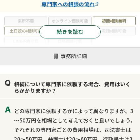
専門家
への相談の流れ
来所不要
オンライン面談可能
初回相談無料
続きを読む
土日祝の相談可能
19時以降電話可能
電話相談可能
LINE予約可能
出張面談可能
注力案件
事務所詳細
遺言書作成・遺言執行
相続放棄
相続登記
遺産分割
遺留分侵害額請求
相続税申告
相続について専門家に依頼する場合、費用はいく
相続手続き
銀行手続き
家族信託
らかかりますか？
成年後見・任意後見
贈与税
生前対策
相続人調査
相続財産調査
不動産評価(相続不動産)
どの専門家に依頼するかによって異なりますが、3
相続トラブル
～50万円を相場として考えておくと良いでしょう。
それぞれの専門家ごとの費用相場は、司法書士は
20～50万円、弁護士は20～60万円、行政書士は3