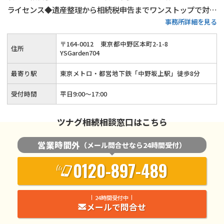
ライセンス◆遺産整理から相続税申告までワンストップで対応
事務所詳細を見る
可能◆20年以上の実務経験がある女性税理士が、お客様の気
持ちに寄り添って親切・丁寧に相続手続きを行います。
〒
164
-
0012
東京都中野区本町2-1-8
住所
YSGarden704
最寄り駅
東京メトロ・都営地下鉄「中野坂上駅」徒歩8分
受付時間
平日9:00〜17:00
ツナグ相続相談窓口はこちら
営業時間外
（メール問合せなら24時間受付）
0120-897-489
24時間受付中
メールで問合せ