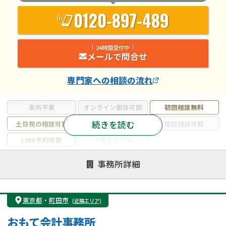
0120-897-489
24時間受付中
メールで問合せ
専門家
への相談の流れ
来所不要
オンライン面談可能
初回相談無料
続きを読む
土日祝の相談可能
19時以降電話可能
電話相談可能
LINE予約可能
出張面談可能
注力案件
事務所詳細
遺言書作成・遺言執行
相続放棄
相続登記
遺産分割
遺留分侵害額請求
相続税申告
東京都
・
町田市
(近隣エリア)
相続手続き
銀行手続き
家族信託
おもて会計事務所
成年後見・任意後見
贈与税
生前対策