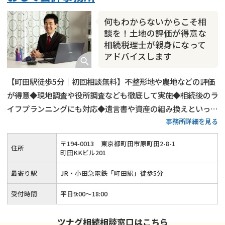
相続人調査
相続財産調査
不動産評価(相続不動産)
何もわからないからこそ相
相続トラブル
談を！土地の評価が得意な
相続税理士が親身になって
アドバイスします
【町田駅徒歩5分｜初回相談無料】不整形地や農地などの評価
が得意◆現地調査や役所調査なども徹底して実施◆相続後のラ
イフプランニングにも対応◆遺言書や資産の組み換えといった
事務所詳細を見る
生前対策も可能◆話しやすくて親切な税理士が、お客様の悩み
に寄り添いながら相続税申告をサポートします。
〒
194
-
0013
東京都町田市原町田2-8-1
住所
町田KKビル201
最寄り駅
JR・小田急電鉄「町田駅」徒歩5分
受付時間
平日9:00～18:00
ツナグ相続相談窓口はこちら