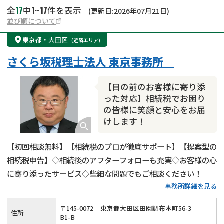
17
1
17
全
中
~
件を表示
(更新日:2026年07月21日)
並び順について
東京都
・
大田区
(近隣エリア)
さくら坂税理士法人 東京事務所
【目の前のお客様に寄り添
った対応】相続税でお困り
の皆様に笑顔と安心をお届
けします！
【初回相談無料】【相続税のプロが徹底サポート】【提案型の
相続税申告】◇相続後のアフターフォローも充実◇お客様の心
に寄り添ったサービス◇些細な問題でもご相談ください！
事務所詳細を見る
〒
145
-
0072
東京都大田区田園調布本町56-3
住所
B1-B