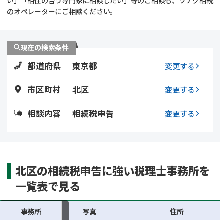
い」「相性の合う専門家に相談したい」等のご相談も、ツナグ相続
遺留分侵害額請求
相続手続き
のオペレーターにご相談ください。
相続手続き
遺言
現在の検索条件
家族信託
遺産分割
都道府県
東京都
変更する
贈与税
不動産の相続
市区町村
北区
変更する
相続人調査
相続登記
相談内容
相続税申告
変更する
不動産評価(相続不動
調査・アンケート
産)
北区の相続税申告に強い税理士事務所を
一覧表で見る
事務所
写真
住所