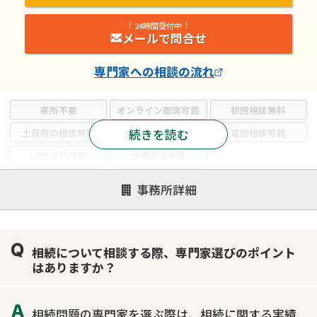
24時間受付中
メールで問合せ
専門家
への相談の流れ
来所不要
オンライン面談可能
初回相談無料
続きを読む
土日祝の相談可能
19時以降電話可能
電話相談可能
LINE予約可能
出張面談可能
注力案件
事務所詳細
遺言書作成・遺言執行
相続放棄
相続登記
遺産分割
遺留分侵害額請求
相続税申告
相続について相談する際、専門家選びのポイント
相続手続き
銀行手続き
家族信託
はありますか？
成年後見・任意後見
贈与税
生前対策
相続人調査
相続財産調査
不動産評価(相続不動産)
相続問題の専門家を選ぶ際は、相続に関する実績