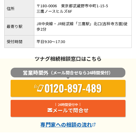
〒
180
-
0006
東京都武蔵野市中町1-15-5
住所
三鷹ノースヒルズ6F
JR中央線・JR総武線「三鷹駅」北口(吉祥寺方面)徒
最寄り駅
歩2分
受付時間
平日9:30～17:30
ツナグ相続相談窓口はこちら
営業時間外
（メール問合せなら24時間受付）
0120-897-489
24時間受付中
メールで問合せ
専門家
への相談の流れ