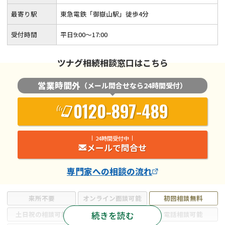
最寄り駅
東急電鉄「御嶽山駅」徒歩4分
受付時間
平日9:00〜17:00
ツナグ相続相談窓口はこちら
営業時間外
（メール問合せなら24時間受付）
0120-897-489
24時間受付中
メールで問合せ
専門家
への相談の流れ
来所不要
オンライン面談可能
初回相談無料
続きを読む
土日祝の相談可能
19時以降電話可能
電話相談可能