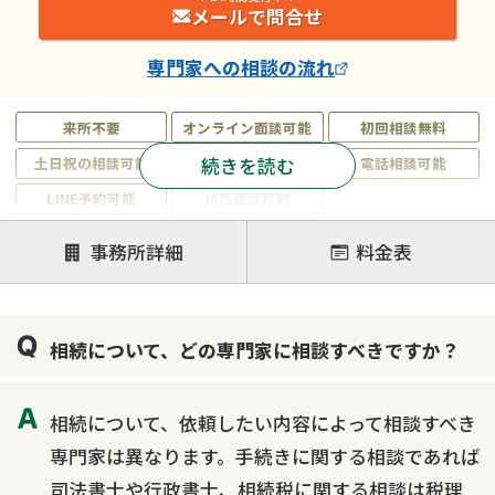
メールで問合せ
専門家
への相談の流れ
来所不要
オンライン面談可能
初回相談無料
続きを読む
土日祝の相談可能
19時以降電話可能
電話相談可能
LINE予約可能
出張面談可能
注力案件
事務所詳細
料金表
遺言書作成・遺言執行
相続放棄
相続登記
遺産分割
遺留分侵害額請求
相続税申告
相続について、どの専門家に相談すべきですか？
相続手続き
銀行手続き
家族信託
成年後見・任意後見
贈与税
生前対策
相続について、依頼したい内容によって相談すべき
相続人調査
相続財産調査
不動産評価(相続不動産)
専門家は異なります。手続きに関する相談であれば
相続トラブル
司法書士や行政書士、相続税に関する相談は税理