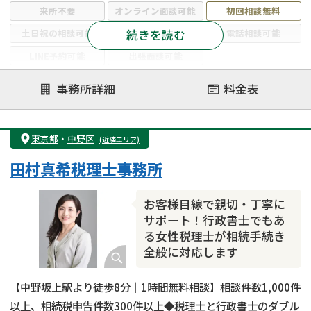
来所不要
オンライン面談可能
初回相談無料
続きを読む
土日祝の相談可能
19時以降電話可能
電話相談可能
LINE予約可能
出張面談可能
注力案件
事務所詳細
料金表
遺言書作成・遺言執行
相続放棄
相続登記
遺産分割
遺留分侵害額請求
相続税申告
東京都
・
中野区
(近隣エリア)
相続手続き
銀行手続き
家族信託
田村真希税理士事務所
成年後見・任意後見
贈与税
生前対策
相続人調査
相続財産調査
不動産評価(相続不動産)
お客様目線で親切・丁寧に
相続トラブル
サポート！行政書士でもあ
る女性税理士が相続手続き
全般に対応します
【中野坂上駅より徒歩8分｜1時間無料相談】相談件数1,000件
以上、相続税申告件数300件以上◆税理士と行政書士のダブル