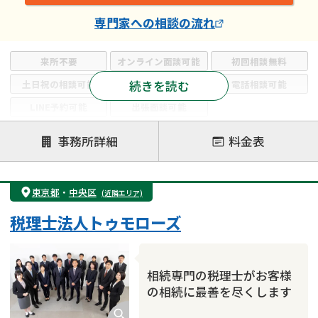
専門家
への相談の流れ
来所不要
オンライン面談可能
初回相談無料
続きを読む
土日祝の相談可能
19時以降電話可能
電話相談可能
LINE予約可能
出張面談可能
注力案件
事務所詳細
料金表
遺言書作成・遺言執行
相続放棄
相続登記
遺産分割
遺留分侵害額請求
相続税申告
東京都
・
中央区
(近隣エリア)
相続手続き
銀行手続き
家族信託
税理士法人トゥモローズ
成年後見・任意後見
贈与税
生前対策
相続人調査
相続財産調査
不動産評価(相続不動産)
相続トラブル
相続専門の税理士がお客様
の相続に最善を尽くします