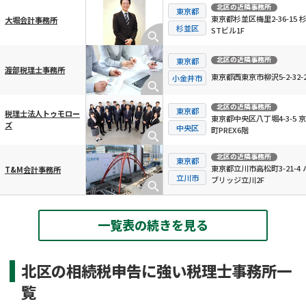
北区
の近隣事務所
東京都
東京都杉並区梅里2-36-15 
大堀会計事務所
杉並区
STビル1F
北区
の近隣事務所
東京都
渡部税理士事務所
東京都西東京市柳沢5-2-32-2
小金井市
北区
の近隣事務所
東京都
税理士法人トゥモロー
東京都中央区八丁堀4-3-5 
ズ
中央区
町PREX6階
北区
の近隣事務所
東京都
東京都立川市高松町3-21-4 
T&M会計事務所
立川市
ブリッジ立川2F
一覧表の続きを見る
北区の相続税申告に強い税理士事務所一
覧