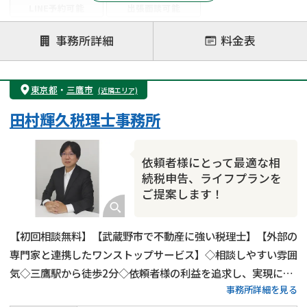
LINE予約可能
出張面談可能
注力案件
事務所詳細
料金表
遺言書作成・遺言執行
相続放棄
相続登記
遺産分割
遺留分侵害額請求
相続税申告
東京都
・
三鷹市
(近隣エリア)
相続手続き
銀行手続き
家族信託
田村輝久税理士事務所
成年後見・任意後見
贈与税
生前対策
相続人調査
相続財産調査
不動産評価(相続不動産)
依頼者様にとって最適な相
相続トラブル
続税申告、ライフプランを
ご提案します！
【初回相談無料】【武蔵野市で不動産に強い税理士】【外部の
専門家と連携したワンストップサービス】◇相談しやすい雰囲
気◇三鷹駅から徒歩2分◇依頼者様の利益を追求し、実現に全
事務所詳細を見る
力を尽くします！