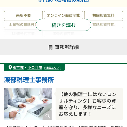
来所不要
オンライン面談可能
初回相談無料
続きを読む
土日祝の相談可能
19時以降電話可能
電話相談可能
LINE予約可能
出張面談可能
注力案件
事務所詳細
遺言書作成・遺言執行
相続放棄
相続登記
遺産分割
遺留分侵害額請求
相続税申告
東京都
・
小金井市
(近隣エリア)
相続手続き
銀行手続き
家族信託
渡部税理士事務所
成年後見・任意後見
贈与税
生前対策
相続人調査
相続財産調査
不動産評価(相続不動産)
【他の税理士にはないコン
相続トラブル
サルティング】お客様の資
産を守り、多様なニーズに
お応えします！