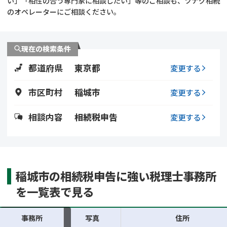
い」「相性の合う専門家に相談したい」等のご相談も、ツナグ相続
遺留分侵害額請求
相続手続き
のオペレーターにご相談ください。
相続手続き
遺言
現在の検索条件
家族信託
遺産分割
都道府県
東京都
変更する
贈与税
不動産の相続
市区町村
稲城市
変更する
相続人調査
相続登記
相談内容
相続税申告
変更する
不動産評価(相続不動
調査・アンケート
産)
稲城市の相続税申告に強い税理士事務所
を一覧表で見る
事務所
写真
住所