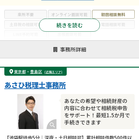
来所不要
オンライン面談可能
初回相談無料
続きを読む
土日祝の相談可能
19時以降電話可能
電話相談可能
LINE予約可能
出張面談可能
注力案件
事務所詳細
遺言書作成・遺言執行
相続放棄
相続登記
遺産分割
遺留分侵害額請求
相続税申告
東京都
・
豊島区
(近隣エリア)
相続手続き
銀行手続き
家族信託
あさひ税理士事務所
成年後見・任意後見
贈与税
生前対策
相続人調査
相続財産調査
不動産評価(相続不動産)
あなたの希望や相続財産の
相続トラブル
内容に合わせて相続税申告
をサポート！最短1.5か月で
手続きできます
【池袋駅徒歩5分｜深夜・土日相談可】累計相談件数500件以