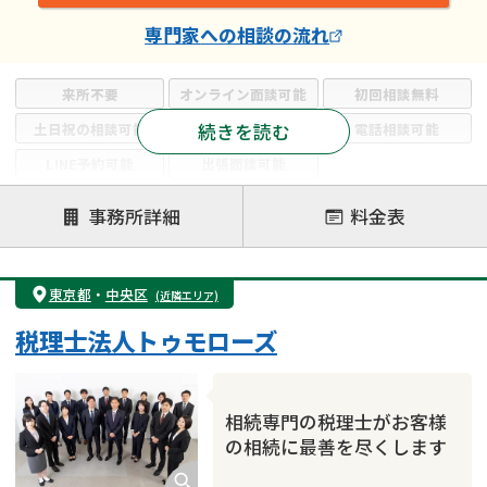
専門家
への相談の流れ
来所不要
オンライン面談可能
初回相談無料
続きを読む
土日祝の相談可能
19時以降電話可能
電話相談可能
LINE予約可能
出張面談可能
注力案件
事務所詳細
料金表
遺言書作成・遺言執行
相続放棄
相続登記
遺産分割
遺留分侵害額請求
相続税申告
東京都
・
中央区
(近隣エリア)
相続手続き
銀行手続き
家族信託
税理士法人トゥモローズ
成年後見・任意後見
贈与税
生前対策
相続人調査
相続財産調査
不動産評価(相続不動産)
相続トラブル
相続専門の税理士がお客様
の相続に最善を尽くします