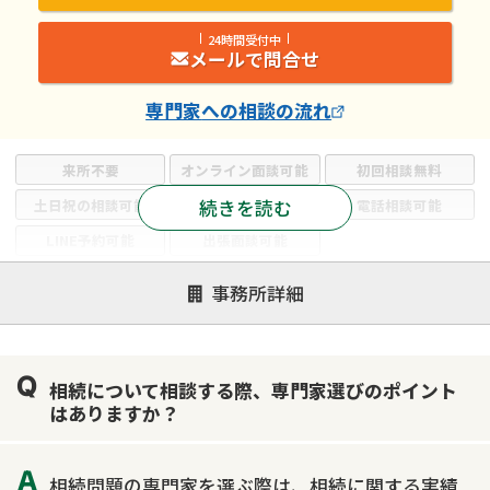
24時間受付中
メールで問合せ
専門家
への相談の流れ
来所不要
オンライン面談可能
初回相談無料
続きを読む
土日祝の相談可能
19時以降電話可能
電話相談可能
LINE予約可能
出張面談可能
注力案件
事務所詳細
遺言書作成・遺言執行
相続放棄
相続登記
遺産分割
遺留分侵害額請求
相続税申告
相続について相談する際、専門家選びのポイント
相続手続き
銀行手続き
家族信託
はありますか？
成年後見・任意後見
贈与税
生前対策
相続人調査
相続財産調査
不動産評価(相続不動産)
相続問題の専門家を選ぶ際は、相続に関する実績