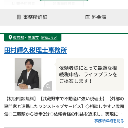
LINE予約可能
出張面談可能
注力案件
事務所詳細
料金表
遺言書作成・遺言執行
相続放棄
相続登記
遺産分割
遺留分侵害額請求
相続税申告
東京都
・
三鷹市
(近隣エリア)
相続手続き
銀行手続き
家族信託
田村輝久税理士事務所
成年後見・任意後見
贈与税
生前対策
相続人調査
相続財産調査
不動産評価(相続不動産)
依頼者様にとって最適な相
相続トラブル
続税申告、ライフプランを
ご提案します！
【初回相談無料】【武蔵野市で不動産に強い税理士】【外部の
専門家と連携したワンストップサービス】◇相談しやすい雰囲
気◇三鷹駅から徒歩2分◇依頼者様の利益を追求し、実現に全
事務所詳細を見る
力を尽くします！