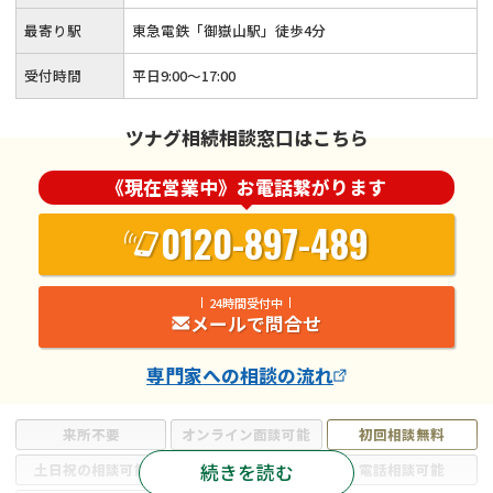
最寄り駅
東急電鉄「御嶽山駅」徒歩4分
受付時間
平日9:00〜17:00
ツナグ相続相談窓口はこちら
《現在営業中》お電話繋がります
0120-897-489
24時間受付中
メールで問合せ
専門家
への相談の流れ
来所不要
オンライン面談可能
初回相談無料
続きを読む
土日祝の相談可能
19時以降電話可能
電話相談可能