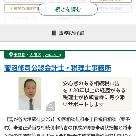
続きを読む
土日祝の相談可能
19時以降電話可能
電話相談可能
LINE予約可能
出張面談可能
注力案件
事務所詳細
遺言書作成・遺言執行
相続放棄
相続登記
遺産分割
遺留分侵害額請求
相続税申告
東京都
・
大田区
(近隣エリア)
相続手続き
銀行手続き
家族信託
菅沼修司公認会計士・税理士事務所
成年後見・任意後見
贈与税
生前対策
相続人調査
相続財産調査
不動産評価(相続不動産)
安心感のある相続税申告
相続トラブル
を！30年以上の経歴がある
税理士が依頼者様に寄り添
いサポートします
【雪が谷大塚駅徒歩2分】初回相談無料◆土日祝日相談（要予
約）◆適正妥当な相続税申告書の作成が得意◆現状把握と将来
設計で生前対策をサポート◆相続後の確定申告や経営相談にも