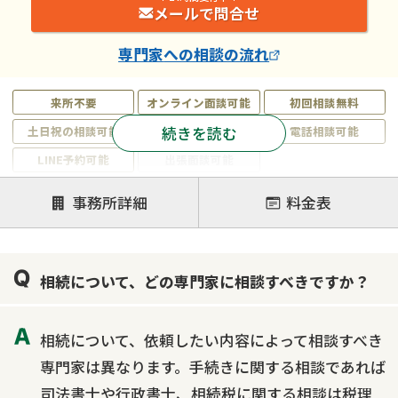
メールで問合せ
専門家
への相談の流れ
来所不要
オンライン面談可能
初回相談無料
続きを読む
土日祝の相談可能
19時以降電話可能
電話相談可能
LINE予約可能
出張面談可能
注力案件
事務所詳細
料金表
遺言書作成・遺言執行
相続放棄
相続登記
遺産分割
遺留分侵害額請求
相続税申告
相続について、どの専門家に相談すべきですか？
相続手続き
銀行手続き
家族信託
成年後見・任意後見
贈与税
生前対策
相続について、依頼したい内容によって相談すべき
相続人調査
相続財産調査
不動産評価(相続不動産)
専門家は異なります。手続きに関する相談であれば
相続トラブル
司法書士や行政書士、相続税に関する相談は税理