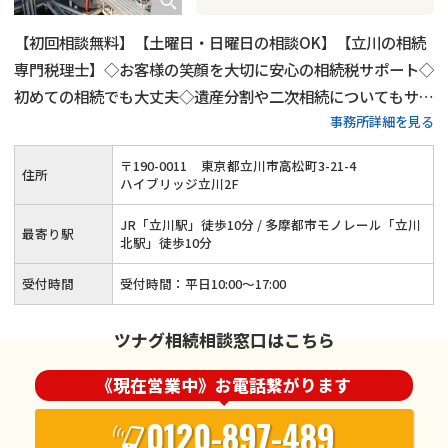
【初回相談無料】【土曜日・日曜日の相談OK】【立川の相続
専門税理士】◇お客様の笑顔を大切に安心の相続税サポート◇
初めての相続でも大丈夫◇遺産分割や二次相続についてもサポ
事務所詳細を見る
ート
〒
190
-
0011
東京都立川市高松町3-21-4
住所
ハイブリッジ立川2F
JR「立川駅」徒歩10分 / 多摩都市モノレール「立川
最寄り駅
北駅」徒歩10分
受付時間
受付時間：平日10:00〜17:00
ツナグ相続相談窓口はこちら
《現在営業中》お電話繋がります
0120-897-489