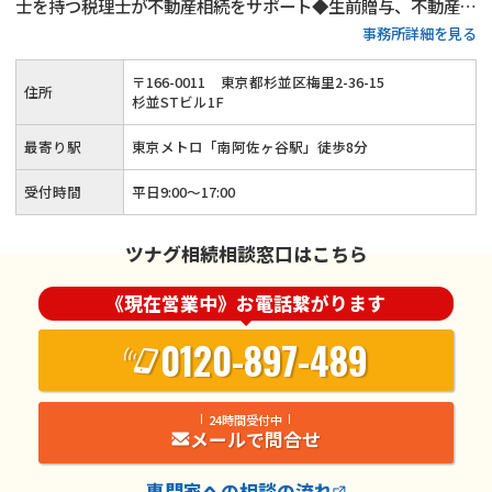
士を持つ税理士が不動産相続をサポート◆生前贈与、不動産活
事務所詳細を見る
用、遺言書作成といった生前対策も得意◆土日祝日相談（要予
約）とオンライン面談にも対応している忙しい方が相談しやす
〒
166
-
0011
東京都杉並区梅里2-36-15
住所
い税理士事務所です。
杉並STビル1F
最寄り駅
東京メトロ「南阿佐ヶ谷駅」徒歩8分
受付時間
平日9:00～17:00
ツナグ相続相談窓口はこちら
《現在営業中》お電話繋がります
0120-897-489
24時間受付中
メールで問合せ
専門家
への相談の流れ