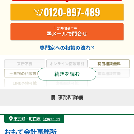
0120-897-489
24時間受付中
メールで問合せ
専門家
への相談の流れ
来所不要
オンライン面談可能
初回相談無料
続きを読む
土日祝の相談可能
19時以降電話可能
電話相談可能
LINE予約可能
出張面談可能
注力案件
事務所詳細
遺言書作成・遺言執行
相続放棄
相続登記
遺産分割
遺留分侵害額請求
相続税申告
東京都
・
町田市
(近隣エリア)
相続手続き
銀行手続き
家族信託
おもて会計事務所
成年後見・任意後見
贈与税
生前対策