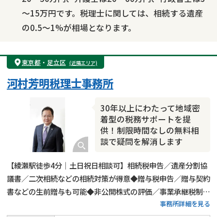
～15万円です。税理士に関しては、相続する遺産
の0.5～1%が相場となります。
東京都
・
足立区
(近隣エリア)
河村芳明税理士事務所
30年以上にわたって地域密
着型の税務サポートを提
供！制限時間なしの無料相
談で疑問を解消します
【綾瀬駅徒歩4分｜土日祝日相談可】相続税申告／遺産分割協
議書／二次相続などの相続対策が得意◆贈与税申告／贈与契約
書などの生前贈与も可能◆非公開株式の評価／事業承継税制の
事務所詳細を見る
対応も実施◆20年以上の経験がある代表税理士が相続税申