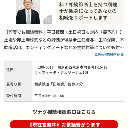
相続トラブル
料！相続診断士を持つ税理
士が親身になってあなたの
相続をサポートします
【何度でも相談無料｜平日夜間・土日祝日も対応（要予約）】
土地や非上場株式などの評価が得意◆生前贈与、生命保険、不
動産活用、エンディングノートなどの生前対策についても対応
事務所詳細を見る
可能◆税理士兼相続診断士が細やかな説明と親身な対応で、ご
依頼者様の相続を最後までしっかりとサポートします！
〒
188
-
0013
東京都西東京市向台町1-15-17
住所
ラ・ヴィータ・フェリーチェ101
最寄り駅
西武鉄道「田無駅」徒歩16分
受付時間
平日9:00〜18：00
ツナグ相続相談窓口はこちら
《現在営業中》お電話繋がります