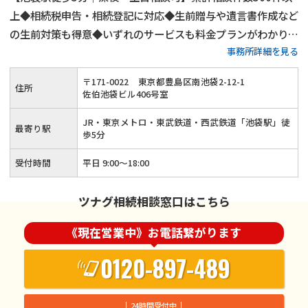
上◆相続税申告・相続登記に対応◆生前贈与や遺言書作成など
の生前対策も得意◆いずれのサービスも料金プランがわかりや
事務所詳細を見る
すい◆豊島区・板橋区・練馬区・北区で相続税申告をするなら
当事務所にご相談ください！15年以上の実務経験がある税理
〒
171
-
0022
東京都豊島区南池袋2-12-1
住所
士が丁寧に対応いたします！
佐伯池袋ビル406号室
JR・東京メトロ・東武鉄道・西武鉄道「池袋駅」徒
最寄り駅
歩5分
受付時間
平日 9:00～18:00
ツナグ相続相談窓口はこちら
《現在営業中》お電話繋がります
0120-897-489
24時間受付中