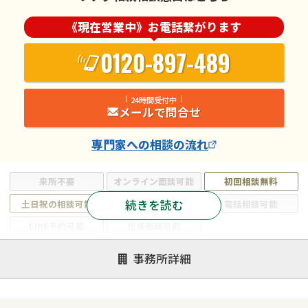
《現在営業中》お電話繋がります
0120-897-489
24時間受付中
メールで問合せ
専門家
への相談の流れ
来所不要
オンライン面談可能
初回相談無料
続きを読む
土日祝の相談可能
19時以降電話可能
電話相談可能
LINE予約可能
出張面談可能
注力案件
事務所詳細
遺言書作成・遺言執行
相続放棄
相続登記
遺産分割
遺留分侵害額請求
相続税申告