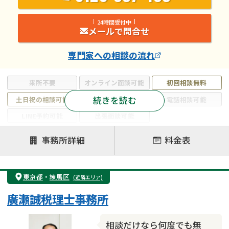
24時間受付中
メールで問合せ
専門家
への相談の流れ
来所不要
オンライン面談可能
初回相談無料
続きを読む
土日祝の相談可能
19時以降電話可能
電話相談可能
LINE予約可能
出張面談可能
注力案件
事務所詳細
料金表
遺言書作成・遺言執行
相続放棄
相続登記
遺産分割
遺留分侵害額請求
相続税申告
東京都
・
練馬区
(近隣エリア)
相続手続き
銀行手続き
家族信託
廣瀬誠税理士事務所
成年後見・任意後見
贈与税
生前対策
相続人調査
相続財産調査
不動産評価(相続不動産)
相談だけなら何度でも無