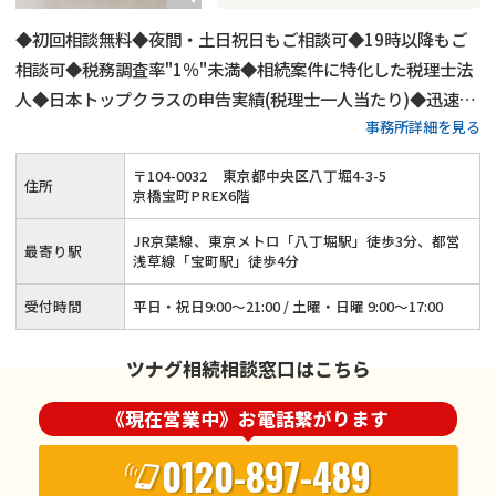
◆初回相談無料◆夜間・土日祝日もご相談可◆19時以降もご
相談可◆税務調査率"1％"未満◆相続案件に特化した税理士法
人◆日本トップクラスの申告実績(税理士一人当たり)◆迅速対
事務所詳細を見る
応をお約束、ご相談は1営業日以内に返答
〒
104
-
0032
東京都中央区八丁堀4-3-5
住所
京橋宝町PREX6階
JR京葉線、東京メトロ「八丁堀駅」徒歩3分、都営
最寄り駅
浅草線「宝町駅」徒歩4分
受付時間
平日・祝日9:00～21:00 / 土曜・日曜 9:00～17:00
ツナグ相続相談窓口はこちら
《現在営業中》お電話繋がります
0120-897-489