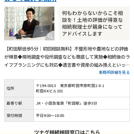
相続人調査
相続財産調査
不動産評価(相続不動産)
何もわからないからこそ相
相続トラブル
談を！土地の評価が得意な
相続税理士が親身になって
アドバイスします
【町田駅徒歩5分｜初回相談無料】不整形地や農地などの評価
が得意◆現地調査や役所調査なども徹底して実施◆相続後のラ
イフプランニングにも対応◆遺言書や資産の組み換えといった
事務所詳細を見る
生前対策も可能◆話しやすくて親切な税理士が、お客様の悩み
に寄り添いながら相続税申告をサポートします。
〒
194
-
0013
東京都町田市原町田2-8-1
住所
町田KKビル201
最寄り駅
JR・小田急電鉄「町田駅」徒歩5分
受付時間
平日9:00～18:00
ツナグ相続相談窓口はこちら