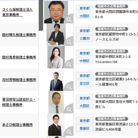
稲城市
の近隣事務所
東京都
さくら坂税理士法人
東京都大田区田園調布本町56
東京事務所
横スクロール可能
大田区
B1-B
稲城市
の近隣事務所
東京都
東京都武蔵野市中町1-15-5 
田村輝久税理士事務所
三鷹市
ノースヒルズ6F
稲城市
の近隣事務所
東京都
東京都中野区本町2-1-8
田村真希税理士事務所
中野区
YSGarden704
稲城市
の近隣事務所
東京都
東京都足立区綾瀬3-14-6 ル
河村芳明税理士事務所
足立区
ール綾瀬401号
稲城市
の近隣事務所
東京都
菅沼修司公認会計士・
東京都大田区雪谷大塚町7-12
税理士事務所
大田区
原ビル
稲城市
の近隣事務所
東京都
東京都豊島区南池袋2-12-1 
あさひ税理士事務所
豊島区
池袋ビル406号室