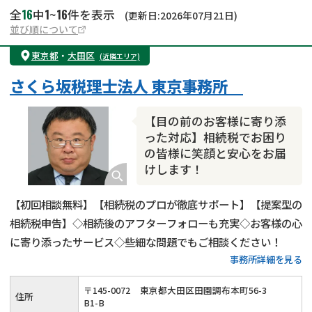
16
1
16
全
中
~
件を表示
(更新日:2026年07月21日)
並び順について
東京都
・
大田区
(近隣エリア)
さくら坂税理士法人 東京事務所
【目の前のお客様に寄り添
った対応】相続税でお困り
の皆様に笑顔と安心をお届
けします！
【初回相談無料】【相続税のプロが徹底サポート】【提案型の
相続税申告】◇相続後のアフターフォローも充実◇お客様の心
に寄り添ったサービス◇些細な問題でもご相談ください！
事務所詳細を見る
〒
145
-
0072
東京都大田区田園調布本町56-3
住所
B1-B