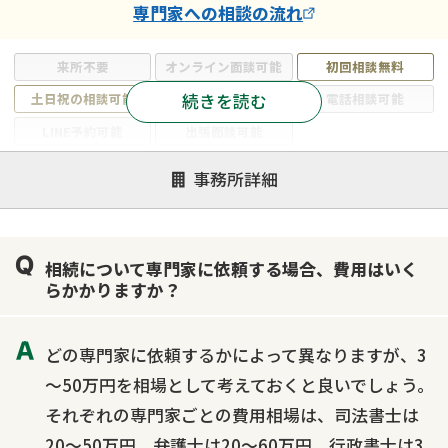
専門家
への相談の流れ
来所不要
オンライン面談可能
初回相談無料
続きを読む
土日祝の相談可能
19時以降電話可能
電話相談可能
LINE予約可能
出張面談可能
注力案件
事務所詳細
遺言書作成・遺言執行
相続放棄
相続登記
遺産分割
遺留分侵害額請求
相続税申告
相続について専門家に依頼する場合、費用はいく
相続手続き
銀行手続き
家族信託
らかかりますか？
成年後見・任意後見
贈与税
生前対策
相続人調査
相続財産調査
不動産評価(相続不動産)
どの専門家に依頼するかによって異なりますが、3
相続トラブル
～50万円を相場として考えておくと良いでしょう。
それぞれの専門家ごとの費用相場は、司法書士は
20～50万円、弁護士は20～60万円、行政書士は3