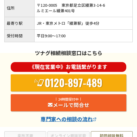
告・生前対策・事業承継など相続全般についてサポートいたし
〒
120
-
0005
東京都足立区綾瀬3-14-6
住所
ます。
ルミエール綾瀬401号
最寄り駅
JR・東京メトロ「綾瀬駅」徒歩4分
受付時間
平日9:00〜17:00
ツナグ相続相談窓口はこちら
《現在営業中》お電話繋がります
0120-897-489
24時間受付中
メールで問合せ
専門家
への相談の流れ
来所不要
オンライン面談可能
初回相談無料