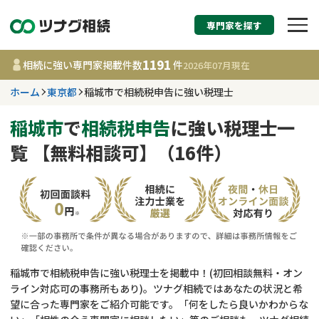
専門家を探す
相続税申告・相続手続
1191
相続に強い専門家掲載件数
件
2026年07月
現在
す
ホーム
東京都
稲城市で相続税申告に強い税理士
東京都
稲城市
で
相続税申告
に強い税理士一
覧 【無料相談可】（16件）
1191
事務所
件
更新日 :
2026年07月21日
相談内容で探す
遺言書作成・遺言執行
費用相場
稲城市で相続税申告に強い税理士を掲載中！(初回相談無料・オン
ライン対応可の事務所もあり)。ツナグ相続ではあなたの状況と希
相続登記
コラム
望に合った専門家をご紹介可能です。「何をしたら良いかわからな