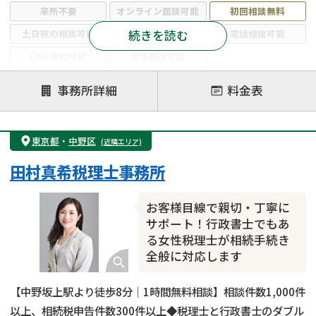
来所不要
オンライン面談可能
初回相談無料
続きを読む
土日祝の相談可能
19時以降電話可能
電話相談可能
LINE予約可能
出張面談可能
注力案件
事務所詳細
料金表
遺言書作成・遺言執行
相続放棄
相続登記
遺産分割
遺留分侵害額請求
相続税申告
東京都
・
中野区
(近隣エリア)
相続手続き
銀行手続き
家族信託
田村真希税理士事務所
成年後見・任意後見
贈与税
生前対策
相続人調査
相続財産調査
不動産評価(相続不動産)
お客様目線で親切・丁寧に
相続トラブル
サポート！行政書士でもあ
る女性税理士が相続手続き
全般に対応します
【中野坂上駅より徒歩8分｜1時間無料相談】相談件数1,000件
以上、相続税申告件数300件以上◆税理士と行政書士のダブル