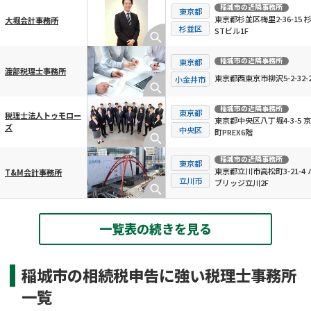
稲城市
の近隣事務所
東京都
東京都杉並区梅里2-36-15 
大堀会計事務所
杉並区
STビル1F
稲城市
の近隣事務所
東京都
渡部税理士事務所
東京都西東京市柳沢5-2-32-2
小金井市
稲城市
の近隣事務所
東京都
税理士法人トゥモロー
東京都中央区八丁堀4-3-5 
ズ
中央区
町PREX6階
稲城市
の近隣事務所
東京都
東京都立川市高松町3-21-4 
T&M会計事務所
立川市
ブリッジ立川2F
一覧表の続きを見る
稲城市の相続税申告に強い税理士事務所
一覧