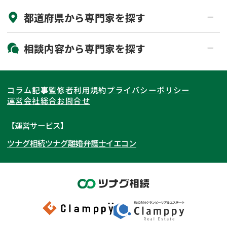
都道府県から
専門家
を探す
初回相談無料
土日祝の相談可能
19時以降電話可能
電話相談可能
北海道・東北
相談内容から
専門家
を探す
LINE予約可能
出張面談可能
関東
北海道
青森県
遺言書作成・遺言執行
相続放棄
コラム記事
監修者
利用規約
プライバシーポリシー
相続登記
遺産分割
東海
岩手県
東京都
宮城県
神奈川県
運営会社
総合お問合せ
遺留分侵害額請求
相続税申告
関西
秋田県
埼玉県
愛知県
山形県
千葉県
静岡県
【運営サービス】
相続手続き
銀行手続き
ツナグ相続
ツナグ離婚弁護士
イエコン
北陸・甲信越
福島県
茨城県
岐阜県
大阪府
群馬県
山梨県
京都府
家族信託
成年後見・任意後見
贈与税
生前対策
中国・四国
栃木県
兵庫県
長野県
奈良県
石川県
相続人調査
相続財産調査
九州・沖縄
滋賀県
福井県
広島県
和歌山県
富山県
岡山県
不動産評価(相続不動産)
相続トラブル