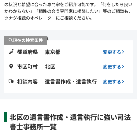
遺留分侵害額請求
相続手続き
の状況と希望に合った専門家をご紹介可能です。「何をしたら良い
かわからない」「相性の合う専門家に相談したい」等のご相談も、
ツナグ相続のオペレーターにご相談ください。
相続手続き
遺言
家族信託
遺産分割
現在の検索条件
都道府県
東京都
贈与税
不動産の相続
変更する
市区町村
北区
変更する
相続人調査
相続登記
相談内容
遺言書作成・遺言執行
変更する
不動産評価(相続不動
調査・アンケート
産)
北区の遺言書作成・遺言執行に強い司法
書士事務所一覧