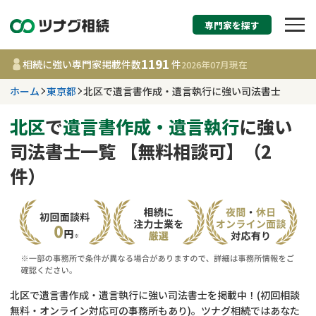
専門家を探す
相続税申告・相続手続
1191
相続に強い専門家掲載件数
件
2026年07月
現在
す
ホーム
東京都
北区で遺言書作成・遺言執行に強い司法書士
東京都
北区
で
遺言書作成・遺言執行
に強い
司法書士一覧 【無料相談可】（2
1191
事務所
件
件）
更新日 :
2026年07月21日
相談内容で探す
遺言書作成・遺言執行
費用相場
相続登記
コラム
北区で遺言書作成・遺言執行に強い司法書士を掲載中！(初回相談
無料・オンライン対応可の事務所もあり)。ツナグ相続ではあなた