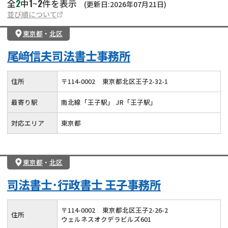
2
1
2
全
中
~
件を表示
(更新日:2026年07月21日)
並び順について
東京都
・
北区
尾﨑信夫司法書士事務所
住所
〒
114
-
0002
東京都北区王子2-32-1
最寄り駅
南北線「王子駅」 JR「王子駅」
対応エリア
東京都
東京都
・
北区
司法書士･行政書士 王子事務所
〒
114
-
0002
東京都北区王子2-26-2
住所
ウェルネスオクデラビルズ601