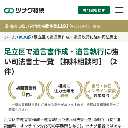
専門家を探す
相続税申告・相続手続
1191
相続に強い専門家掲載件数
件
2026年07月
現在
す
ホーム
東京都
足立区で遺言書作成・遺言執行に強い司法書士
東京都
足立区
で
遺言書作成・遺言執行
に強
い司法書士一覧 【無料相談可】（2
1191
事務所
件
件）
更新日 :
2026年07月21日
相談内容で探す
遺言書作成・遺言執行
費用相場
相続登記
コラム
足立区で遺言書作成・遺言執行に強い司法書士を掲載中！(初回相
談無料・オンライン対応可の事務所もあり)。ツナグ相続ではあな