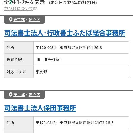
2
1
2
全
中
~
件を表示
(更新日:2026年07月21日)
並び順について
東京都
・
足立区
司法書士法人･行政書士ふたば総合事務所
住所
〒
120
-
0034
東京都足立区千住4-26-3
最寄り駅
JR「北千住駅」
対応エリア
東京都
東京都
・
足立区
司法書士法人保田事務所
住所
〒
123
-
0843
東京都足立区西新井栄町2-26-5