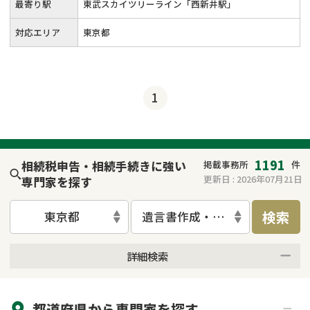
最寄り駅
東武スカイツリーライン「西新井駅」
対応エリア
東京都
1
1191
相続税申告・相続手続きに強い
掲載事務所
件
更新日 :
2026年07月21日
専門家を探す
検索
東京都
遺言書作成・遺言執行
詳細検索
来所不要
オンライン面談可能
都道府県から
専門家
を探す
初回相談無料
土日祝の相談可能