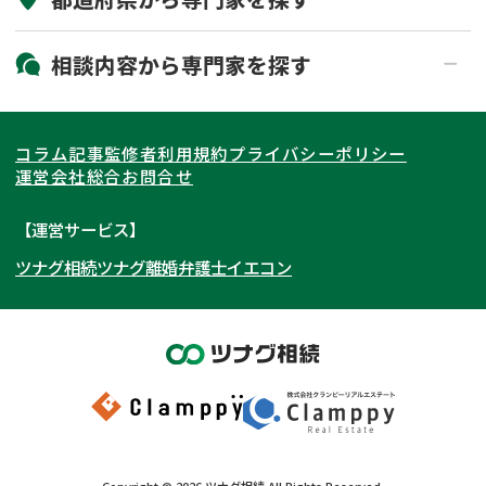
19時以降電話可能
電話相談可能
北海道・東北
相談内容から
専門家
を探す
LINE予約可能
出張面談可能
関東
北海道
青森県
遺言書作成・遺言執行
相続放棄
コラム記事
監修者
利用規約
プライバシーポリシー
相続登記
遺産分割
東海
岩手県
東京都
宮城県
神奈川県
運営会社
総合お問合せ
遺留分侵害額請求
相続税申告
関西
秋田県
埼玉県
愛知県
山形県
千葉県
静岡県
【運営サービス】
相続手続き
銀行手続き
ツナグ相続
ツナグ離婚弁護士
イエコン
北陸・甲信越
福島県
茨城県
岐阜県
大阪府
群馬県
山梨県
京都府
家族信託
成年後見・任意後見
贈与税
生前対策
中国・四国
栃木県
兵庫県
長野県
奈良県
石川県
相続人調査
相続財産調査
九州・沖縄
滋賀県
福井県
広島県
和歌山県
富山県
岡山県
不動産評価(相続不動産)
相続トラブル
新潟県
山口県
福岡県
三重県
島根県
佐賀県
Copyright ©
2026
ツナグ相続
All Rights Reserved.