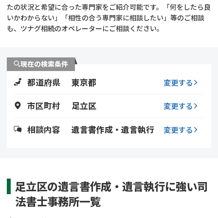
遺留分侵害額請求
相続手続き
たの状況と希望に合った専門家をご紹介可能です。「何をしたら良
いかわからない」「相性の合う専門家に相談したい」等のご相談
も、ツナグ相続のオペレーターにご相談ください。
相続手続き
遺言
家族信託
遺産分割
現在の検索条件
都道府県
東京都
贈与税
不動産の相続
変更する
市区町村
足立区
変更する
相続人調査
相続登記
相談内容
遺言書作成・遺言執行
変更する
不動産評価(相続不動
調査・アンケート
産)
足立区の遺言書作成・遺言執行に強い司
法書士事務所一覧