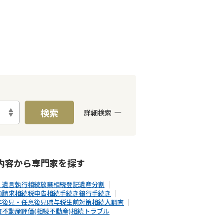
検索
詳細検索
E予約可能
出張面談可能
内容から
専門家
を探す
・遺言執行
相続放棄
相続登記
遺産分割
額請求
相続税申告
相続手続き
銀行手続き
年後見・任意後見
贈与税
生前対策
相続人調査
査
不動産評価(相続不動産)
相続トラブル