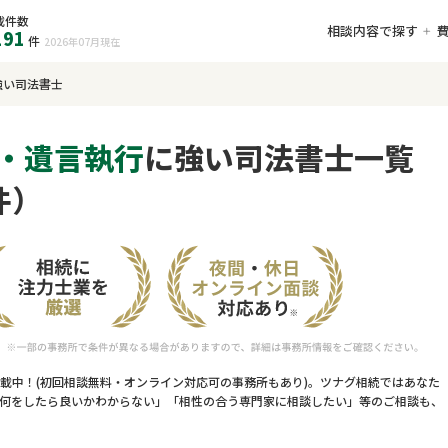
載件数
相談内容で探す
191
件
2026年07月
現在
強い司法書士
・遺言執行
に強い司法書士一覧
件）
載中！(初回相談無料・オンライン対応可の事務所もあり)。ツナグ相続ではあなた
何をしたら良いかわからない」「相性の合う専門家に相談したい」等のご相談も、