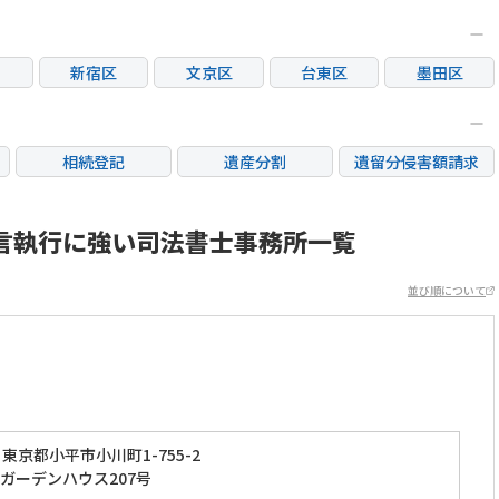
新宿区
文京区
台東区
墨田区
区
大田区
世田谷区
渋谷区
中野区
荒川区
板橋区
練馬区
足立区
相続登記
遺産分割
遺留分侵害額請求
市
立川市
三鷹市
府中市
調布市
銀行手続き
家族信託
成年後見・任意後見
市
日野市
東村山市
国分寺市
国立市
不動産評価(相続不動
言執行に強い司法書士事務所一覧
相続人調査
相続財産調査
産)
市
稲城市
並び順について
東京都小平市小川町1-755-2
ガーデンハウス207号