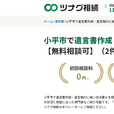
掲
1
ホーム
東京都
小平市で遺言書作成・遺言執行に
小平市
で
遺言書作成
【無料相談可】（2
小平市で遺言書作成・遺言執行に強い司法書士を掲
の状況と希望に合った専門家をご紹介可能です。「
ツナグ相続のオペレーターにご相談ください。