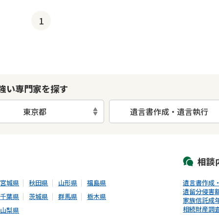
1
強い専門家を探す
東京都
遺言書作成・遺言執行
初回相談無料
土日祝の相談可能
19時以降電話可能
電話相談可能
LIN
相談
宮城県
秋田県
山形県
福島県
遺言書作成
遺留分侵害
千葉県
茨城県
群馬県
栃木県
家族信託
成
相続財産調
山梨県