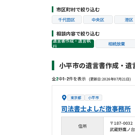
市区町村で絞り込む
千代田区
中央区
港区
江東区
品川区
目黒
相談内容で絞り込む
杉並区
豊島区
北区
遺言書作成・遺言執
相続放棄
行
葛飾区
江戸川区
八王子
相続税申告
相続手続き
町田市
小金井市
小平
小平市の遺言書作成・遺
贈与税
生前対策
狛江市
東大和市
清瀬
相続トラブル
2
1
2
全
中
~
件を表示
(更新日:2026年07月21日)
東京都
小平市
司法書士よしだ徹事務所
〒
187
-
0032
住所
武蔵野鷹ノ台