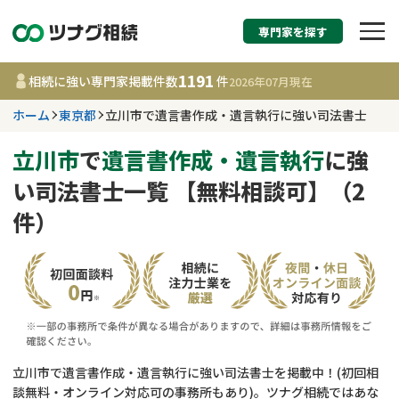
専門家を探す
相続税申告・相続手続
1191
相続に強い専門家掲載件数
件
2026年07月
現在
す
ホーム
東京都
立川市で遺言書作成・遺言執行に強い司法書士
東京都
立川市
で
遺言書作成・遺言執行
に強
い司法書士一覧 【無料相談可】（2
1191
事務所
件
件）
更新日 :
2026年07月21日
相談内容で探す
遺言書作成・遺言執行
費用相場
相続登記
コラム
立川市で遺言書作成・遺言執行に強い司法書士を掲載中！(初回相
談無料・オンライン対応可の事務所もあり)。ツナグ相続ではあな