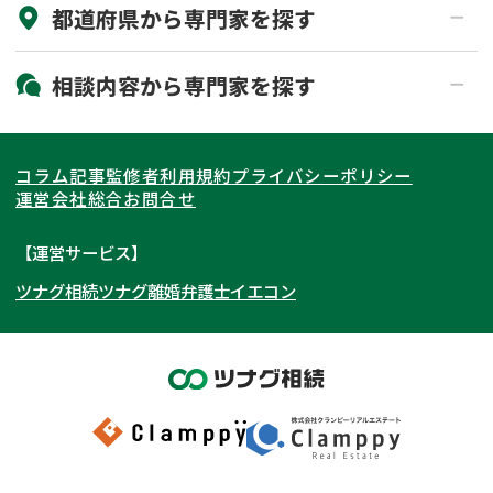
都道府県から
専門家
を探す
初回相談無料
土日祝の相談可能
19時以降電話可能
電話相談可能
北海道・東北
相談内容から
専門家
を探す
LINE予約可能
出張面談可能
関東
北海道
青森県
遺言書作成・遺言執行
相続放棄
コラム記事
監修者
利用規約
プライバシーポリシー
相続登記
遺産分割
東海
岩手県
東京都
宮城県
神奈川県
運営会社
総合お問合せ
遺留分侵害額請求
相続税申告
関西
秋田県
埼玉県
愛知県
山形県
千葉県
静岡県
【運営サービス】
相続手続き
銀行手続き
ツナグ相続
ツナグ離婚弁護士
イエコン
北陸・甲信越
福島県
茨城県
岐阜県
大阪府
群馬県
山梨県
京都府
家族信託
成年後見・任意後見
贈与税
生前対策
中国・四国
栃木県
兵庫県
長野県
奈良県
石川県
相続人調査
相続財産調査
九州・沖縄
滋賀県
福井県
広島県
和歌山県
富山県
岡山県
不動産評価(相続不動産)
相続トラブル
新潟県
山口県
福岡県
三重県
島根県
佐賀県