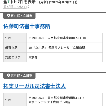
2
1
2
全
中
~
件を表示
(更新日:2026年07月21日)
並び順について
東京都
・
立川市
佐藤司法書士事務所
住所
〒
190
-
0023
東京都立川市柴崎町2-11-10
最寄り駅
JR「立川駅」 多摩モノレール「立川南駅」
対応エリア
東京都
東京都
・
立川市
拓実リーガル司法書士法人
〒
190
-
0023
東京都立川市柴崎町3-11-4
住所
東京ロジテック千代田ビル8階