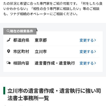
遺留分侵害額請求
相続手続き
たの状況と希望に合った専門家をご紹介可能です。「何をしたら良
いかわからない」「相性の合う専門家に相談したい」等のご相談
も、ツナグ相続のオペレーターにご相談ください。
相続手続き
遺言
家族信託
遺産分割
現在の検索条件
都道府県
東京都
贈与税
不動産の相続
変更する
市区町村
立川市
変更する
相続人調査
相続登記
相談内容
遺言書作成・遺言執行
変更する
不動産評価(相続不動
調査・アンケート
産)
立川市の遺言書作成・遺言執行に強い司
法書士事務所一覧