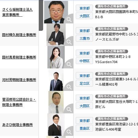
調布市
の近隣事務所
東京都
さくら坂税理士法人
東京都大田区田園調布本町56
東京事務所
横スクロール可能
大田区
B1-B
調布市
の近隣事務所
東京都
東京都武蔵野市中町1-15-5 
田村輝久税理士事務所
三鷹市
ノースヒルズ6F
調布市
の近隣事務所
東京都
東京都中野区本町2-1-8
田村真希税理士事務所
中野区
YSGarden704
調布市
の近隣事務所
東京都
東京都足立区綾瀬3-14-6 ル
河村芳明税理士事務所
足立区
ール綾瀬401号
調布市
の近隣事務所
東京都
菅沼修司公認会計士・
東京都大田区雪谷大塚町7-12
税理士事務所
大田区
原ビル
調布市
の近隣事務所
東京都
東京都豊島区南池袋2-12-1 
あさひ税理士事務所
豊島区
池袋ビル406号室