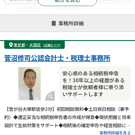
LINE予約可能
出張面談可能
注力案件
事務所詳細
遺言書作成・遺言執行
相続放棄
相続登記
遺産分割
遺留分侵害額請求
相続税申告
東京都
・
大田区
(近隣エリア)
相続手続き
銀行手続き
家族信託
菅沼修司公認会計士・税理士事務所
成年後見・任意後見
贈与税
生前対策
相続人調査
相続財産調査
不動産評価(相続不動産)
安心感のある相続税申告
相続トラブル
を！30年以上の経歴がある
税理士が依頼者様に寄り添
いサポートします
【雪が谷大塚駅徒歩2分】初回相談無料◆土日祝日相談（要予
約）◆適正妥当な相続税申告書の作成が得意◆現状把握と将来
設計で生前対策をサポート◆相続後の確定申告や経営相談にも
事務所詳細を見る
対応可能◆ベテラン税理士が相談から申告後のフォローまで対