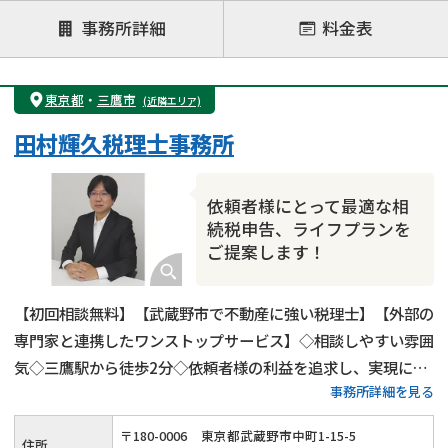
注力案件
事務所詳細
料金表
遺言書作成・遺言執行
相続放棄
相続登記
遺産分割
遺留分侵害額請求
相続税申告
東京都
・
三鷹市
(近隣エリア)
相続手続き
銀行手続き
家族信託
田村輝久税理士事務所
成年後見・任意後見
贈与税
生前対策
相続人調査
相続財産調査
不動産評価(相続不動産)
依頼者様にとって最適な相
相続トラブル
続税申告、ライフプランを
ご提案します！
【初回相談無料】【武蔵野市で不動産に強い税理士】【外部の
専門家と連携したワンストップサービス】◇相談しやすい雰囲
気◇三鷹駅から徒歩2分◇依頼者様の利益を追求し、実現に全
事務所詳細を見る
力を尽くします！
〒
180
-
0006
東京都武蔵野市中町1-15-5
住所