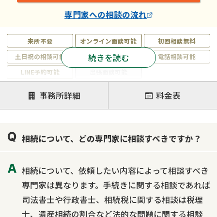
専門家
への相談の流れ
来所不要
オンライン面談可能
初回相談無料
続きを読む
土日祝の相談可能
19時以降電話可能
電話相談可能
LINE予約可能
出張面談可能
注力案件
事務所詳細
料金表
遺言書作成・遺言執行
相続放棄
相続登記
遺産分割
遺留分侵害額請求
相続税申告
相続について、どの専門家に相談すべきですか？
相続手続き
銀行手続き
家族信託
成年後見・任意後見
贈与税
生前対策
相続について、依頼したい内容によって相談すべき
相続人調査
相続財産調査
不動産評価(相続不動産)
専門家は異なります。手続きに関する相談であれば
相続トラブル
司法書士や行政書士、相続税に関する相談は税理
士、遺産相続の割合など法的な問題に関する相談