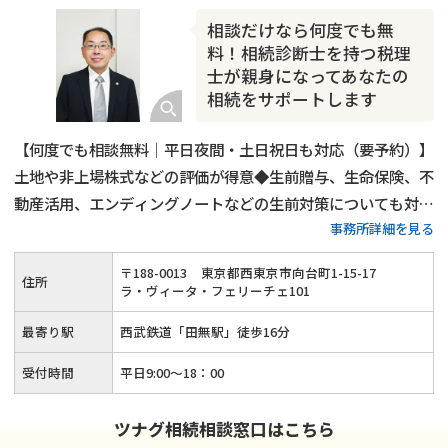
相続人調査
相続財産調査
不動産評価(相続不動産)
相談だけなら何度でも無
相続トラブル
料！相続診断士を持つ税理
士が親身になってあなたの
相続をサポートします
【何度でも相談無料｜平日夜間・土日祝日も対応（要予約）】
土地や非上場株式などの評価が得意◆生前贈与、生命保険、不
動産活用、エンディングノートなどの生前対策についても対応
事務所詳細を見る
可能◆税理士兼相続診断士が細やかな説明と親身な対応で、ご
依頼者様の相続を最後までしっかりとサポートします！
〒
188
-
0013
東京都西東京市向台町1-15-17
住所
ラ・ヴィータ・フェリーチェ101
最寄り駅
西武鉄道「田無駅」徒歩16分
受付時間
平日9:00〜18：00
ツナグ相続相談窓口はこちら