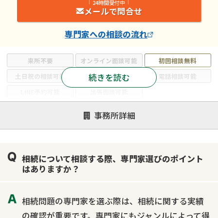
24時間受付中
メールで問合せ
専門家
への相談の流れ
来所不要
オンライン面談可能
初回相談無料
続きを読む
土日祝の相談可能
19時以降電話可能
電話相談可能
LINE予約可能
出張面談可能
注力案件
事務所詳細
遺言書作成・遺言執行
相続放棄
相続登記
遺産分割
遺留分侵害額請求
相続税申告
相続について相談する際、専門家選びのポイント
相続手続き
銀行手続き
家族信託
はありますか？
成年後見・任意後見
贈与税
生前対策
相続人調査
相続財産調査
不動産評価(相続不動産)
相続問題の専門家を選ぶ際は、相続に関する実績
相続トラブル
の確認が重要です。専門家にもジャンルによって得