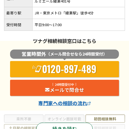
ルミエール綾瀬401号
最寄り駅
JR・東京メトロ「綾瀬駅」徒歩4分
受付時間
平日9:00〜17:00
ツナグ相続相談窓口はこちら
営業時間外
（メール問合せなら24時間受付）
0120-897-489
24時間受付中
メールで問合せ
専門家
への相談の流れ
来所不要
オンライン面談可能
初回相談無料
続きを読む
土日祝の相談可能
19時以降電話可能
電話相談可能