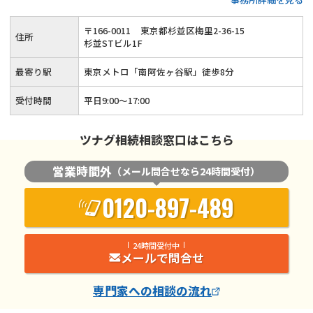
用、遺言書作成といった生前対策も得意◆土日祝日相談（要予
約）とオンライン面談にも対応している忙しい方が相談しやす
〒
166
-
0011
東京都杉並区梅里2-36-15
住所
い税理士事務所です。
杉並STビル1F
最寄り駅
東京メトロ「南阿佐ヶ谷駅」徒歩8分
受付時間
平日9:00～17:00
ツナグ相続相談窓口はこちら
営業時間外
（メール問合せなら24時間受付）
0120-897-489
24時間受付中
メールで問合せ
専門家
への相談の流れ