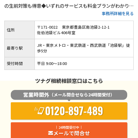
の生前対策も得意◆いずれのサービスも料金プランがわかりや
事務所詳細を見る
すい◆豊島区・板橋区・練馬区・北区で相続税申告をするなら
当事務所にご相談ください！15年以上の実務経験がある税理
〒
171
-
0022
東京都豊島区南池袋2-12-1
住所
士が丁寧に対応いたします！
佐伯池袋ビル406号室
JR・東京メトロ・東武鉄道・西武鉄道「池袋駅」徒
最寄り駅
歩5分
受付時間
平日 9:00～18:00
ツナグ相続相談窓口はこちら
営業時間外
（メール問合せなら24時間受付）
0120-897-489
24時間受付中
メールで問合せ