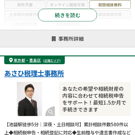
来所不要
オンライン面談可能
初回相談無料
続きを読む
土日祝の相談可能
19時以降電話可能
電話相談可能
LINE予約可能
出張面談可能
注力案件
事務所詳細
遺言書作成・遺言執行
相続放棄
相続登記
遺産分割
遺留分侵害額請求
相続税申告
東京都
・
豊島区
(近隣エリア)
相続手続き
銀行手続き
家族信託
あさひ税理士事務所
成年後見・任意後見
贈与税
生前対策
相続人調査
相続財産調査
不動産評価(相続不動産)
あなたの希望や相続財産の
相続トラブル
内容に合わせて相続税申告
をサポート！最短1.5か月で
手続きできます
【池袋駅徒歩5分｜深夜・土日相談可】累計相談件数500件以
上◆相続税申告・相続登記に対応◆生前贈与や遺言書作成など