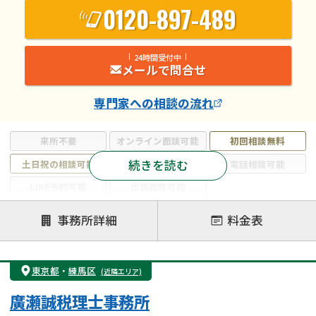
0120-897-489
24時間受付中
メールで問合せ
専門家
への相談の流れ
来所不要
オンライン面談可能
初回相談無料
続きを読む
土日祝の相談可能
19時以降電話可能
電話相談可能
LINE予約可能
出張面談可能
注力案件
事務所詳細
料金表
遺言書作成・遺言執行
相続放棄
相続登記
遺産分割
遺留分侵害額請求
相続税申告
東京都
・
練馬区
(近隣エリア)
相続手続き
銀行手続き
家族信託
廣瀬誠税理士事務所
成年後見・任意後見
贈与税
生前対策