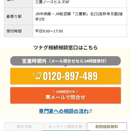
三鷹ノースヒルズ6F
JR中央線・JR総武線「三鷹駅」北口(吉祥寺方面)徒
最寄り駅
歩2分
受付時間
平日9:30～17:30
ツナグ相続相談窓口はこちら
営業時間外
（メール問合せなら24時間受付）
0120-897-489
24時間受付中
メールで問合せ
専門家
への相談の流れ
来所不要
オンライン面談可能
初回相談無料