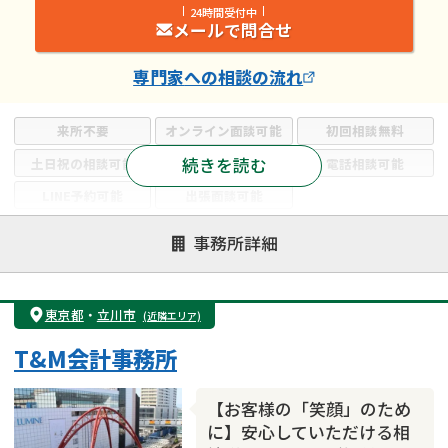
24時間受付中
メールで問合せ
専門家
への相談の流れ
来所不要
オンライン面談可能
初回相談無料
続きを読む
土日祝の相談可能
19時以降電話可能
電話相談可能
LINE予約可能
出張面談可能
注力案件
事務所詳細
遺言書作成・遺言執行
相続放棄
相続登記
遺産分割
遺留分侵害額請求
相続税申告
東京都
・
立川市
(近隣エリア)
相続手続き
銀行手続き
家族信託
T&M会計事務所
成年後見・任意後見
贈与税
生前対策
相続人調査
相続財産調査
不動産評価(相続不動産)
【お客様の「笑顔」のため
相続トラブル
に】安心していただける相