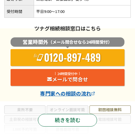
受付時間
平日9:00〜17:00
ツナグ相続相談窓口はこちら
営業時間外
（メール問合せなら24時間受付）
0120-897-489
24時間受付中
メールで問合せ
専門家
への相談の流れ
来所不要
オンライン面談可能
初回相談無料
続きを読む
土日祝の相談可能
19時以降電話可能
電話相談可能
LINE予約可能
出張面談可能