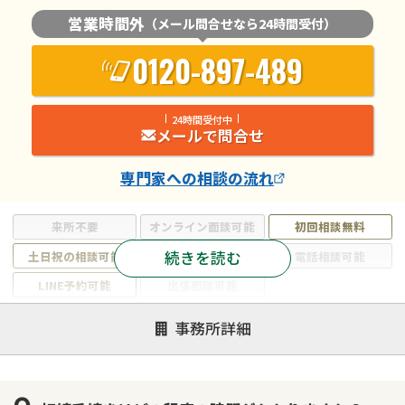
営業時間外
（メール問合せなら24時間受付）
0120-897-489
24時間受付中
メールで問合せ
専門家
への相談の流れ
来所不要
オンライン面談可能
初回相談無料
続きを読む
土日祝の相談可能
19時以降電話可能
電話相談可能
LINE予約可能
出張面談可能
注力案件
事務所詳細
遺言書作成・遺言執行
相続放棄
相続登記
遺産分割
遺留分侵害額請求
相続税申告