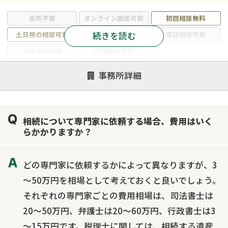
来所不要
オンライン面談可能
初回相談無料
続きを読む
土日祝の相談可能
19時以降電話可能
電話相談可能
LINE予約可能
出張面談可能
注力案件
事務所詳細
遺言書作成・遺言執行
相続放棄
相続登記
遺産分割
遺留分侵害額請求
相続税申告
相続について専門家に依頼する場合、費用はいく
相続手続き
銀行手続き
家族信託
らかかりますか？
成年後見・任意後見
贈与税
生前対策
相続人調査
相続財産調査
不動産評価(相続不動産)
どの専門家に依頼するかによって異なりますが、3
相続トラブル
～50万円を相場として考えておくと良いでしょう。
それぞれの専門家ごとの費用相場は、司法書士は
20～50万円、弁護士は20～60万円、行政書士は3
～15万円です。税理士に関しては、相続する遺産