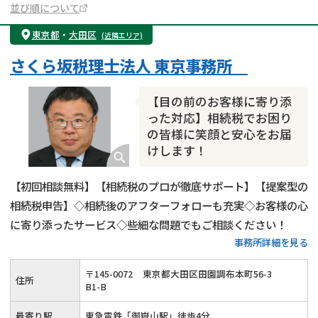
並び順について
東京都
・
大田区
(近隣エリア)
さくら坂税理士法人 東京事務所
【目の前のお客様に寄り添
った対応】相続税でお困り
の皆様に笑顔と安心をお届
けします！
【初回相談無料】【相続税のプロが徹底サポート】【提案型の
相続税申告】◇相続後のアフターフォローも充実◇お客様の心
に寄り添ったサービス◇些細な問題でもご相談ください！
事務所詳細を見る
〒
145
-
0072
東京都大田区田園調布本町56-3
住所
B1-B
最寄り駅
東急電鉄「御嶽山駅」徒歩4分