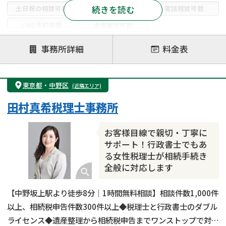
続きを読む
土日祝の相談可能
19時以降電話可能
電話相談可能
LINE予約可能
出張面談可能
注力案件
事務所詳細
料金表
遺言書作成・遺言執行
相続放棄
相続登記
遺産分割
遺留分侵害額請求
相続税申告
東京都
・
中野区
(近隣エリア)
相続手続き
銀行手続き
家族信託
田村真希税理士事務所
成年後見・任意後見
贈与税
生前対策
相続人調査
相続財産調査
不動産評価(相続不動産)
お客様目線で親切・丁寧に
相続トラブル
サポート！行政書士でもあ
る女性税理士が相続手続き
全般に対応します
【中野坂上駅より徒歩8分｜1時間無料相談】相談件数1,000件
以上、相続税申告件数300件以上◆税理士と行政書士のダブル
ライセンス◆遺産整理から相続税申告までワンストップで対応