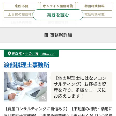
来所不要
オンライン面談可能
初回相談無料
続きを読む
土日祝の相談可能
19時以降電話可能
電話相談可能
LINE予約可能
出張面談可能
注力案件
事務所詳細
遺言書作成・遺言執行
相続放棄
相続登記
遺産分割
遺留分侵害額請求
相続税申告
東京都
・
小金井市
(近隣エリア)
相続手続き
銀行手続き
家族信託
渡部税理士事務所
成年後見・任意後見
贈与税
生前対策
相続人調査
相続財産調査
不動産評価(相続不動産)
【他の税理士にはないコン
相続トラブル
サルティング】お客様の資
産を守り、多様なニーズに
お応えします！
【資産コンサルティングに自信あり】【不動産の相続・活用に
強い税理士事務所】◇事業承継業務もおまかせください◇多様