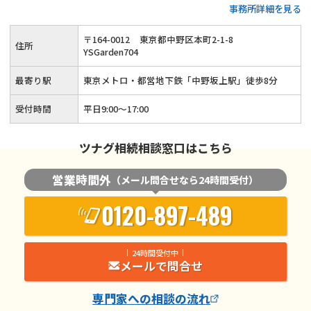
事務所詳細を見る
可能◆20年以上の実務経験がある女性税理士が、お客様の気
持ちに寄り添って親切・丁寧に相続手続きを行います。
〒
164
-
0012
東京都中野区本町2-1-8
住所
YSGarden704
最寄り駅
東京メトロ・都営地下鉄「中野坂上駅」徒歩8分
受付時間
平日9:00〜17:00
ツナグ相続相談窓口はこちら
営業時間外
（メール問合せなら24時間受付）
0120-897-489
24時間受付中
メールで問合せ
専門家
への相談の流れ