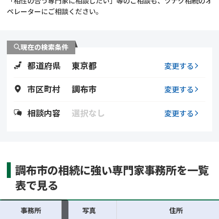
「相性の合う専門家に相談したい」等のご相談も、ツナグ相続のオ
遺留分侵害額請求
相続手続き
ペレーターにご相談ください。
相続手続き
遺言
現在の検索条件
家族信託
遺産分割
都道府県
東京都
変更する
贈与税
不動産の相続
市区町村
調布市
変更する
相続人調査
相続登記
相談内容
選択なし
変更する
不動産評価(相続不動
調査・アンケート
産)
調布市の相続に強い専門家事務所を一覧
表で見る
事務所
写真
住所