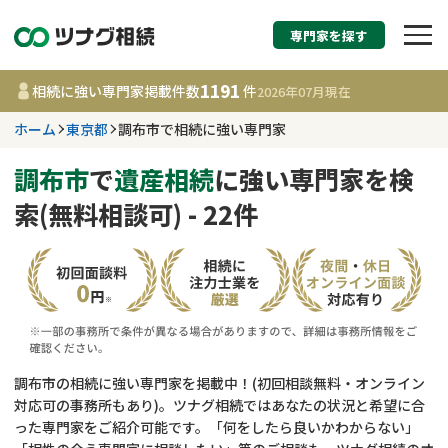
専門家を探す
相続税申告・相続手続
1191
相続に強い専門家掲載件数
件
2026年07月
現在
す
ホーム
東京都
調布市で相続に強い専門家
東京都
調布市
で
遺産相続
に強い専門家を検
索(無料相談可) - 22件
1191
事務所
件
更新日 :
2026年07月21日
相談内容で探す
遺言書作成・遺言執行
費用相場
調布市の相続に強い専門家を掲載中！(初回相談無料・オンライン
対応可の事務所もあり)。ツナグ相続ではあなたの状況と希望に合
相続登記
コラム
った専門家をご紹介可能です。「何をしたら良いかわからない」