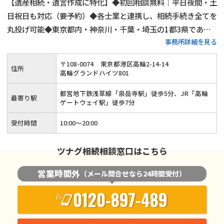
【遺産相続・遺言作成に特化】◆初回相談無料｜平日夜間・土
日祝日も対応（要予約）◆各士業と連携し、相続手続き全てを
丸投げ可能◆東京都内・神奈川・千葉・埼玉の1都3県であれ
事務所詳細を見る
ば無料出張相談◆相続人調査代行／相続財産調査代行／遺産分
割協議書作成支援・相続人間連絡調整／銀行口座の解約、名義
〒
108
-
0074
東京都港区高輪2-14-14
住所
変更代行◆相続手続きを一括しておまかせください
高輪グランドハイツ801
都営地下鉄浅草線「泉岳寺駅」徒歩5分、JR「高輪
最寄り駅
ゲートウェイ駅」徒歩7分
受付時間
10:00～20:00
ツナグ相続相談窓口はこちら
営業時間外
（メール問合せなら24時間受付）
0120-897-489