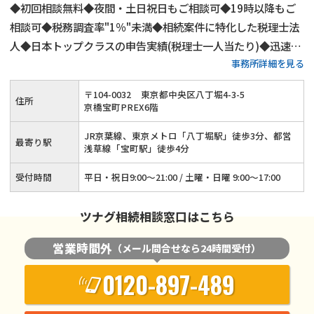
◆初回相談無料◆夜間・土日祝日もご相談可◆19時以降もご
相談可◆税務調査率"1％"未満◆相続案件に特化した税理士法
人◆日本トップクラスの申告実績(税理士一人当たり)◆迅速対
事務所詳細を見る
応をお約束、ご相談は1営業日以内に返答
〒
104
-
0032
東京都中央区八丁堀4-3-5
住所
京橋宝町PREX6階
JR京葉線、東京メトロ「八丁堀駅」徒歩3分、都営
最寄り駅
浅草線「宝町駅」徒歩4分
受付時間
平日・祝日9:00～21:00 / 土曜・日曜 9:00～17:00
ツナグ相続相談窓口はこちら
営業時間外
（メール問合せなら24時間受付）
0120-897-489