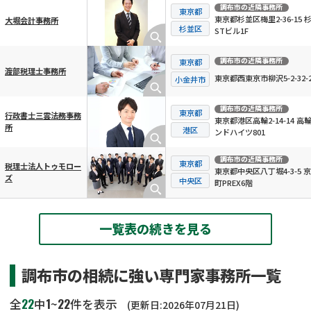
調布市
の近隣事務所
東京都
東京都杉並区梅里2-36-15 
大堀会計事務所
杉並区
STビル1F
調布市
の近隣事務所
東京都
渡部税理士事務所
東京都西東京市柳沢5-2-32-2
小金井市
調布市
の近隣事務所
東京都
行政書士三雲法務事務
東京都港区高輪2-14-14 高
所
港区
ンドハイツ801
調布市
の近隣事務所
東京都
税理士法人トゥモロー
東京都中央区八丁堀4-3-5 
ズ
中央区
町PREX6階
一覧表の続きを見る
調布市の相続に強い専門家事務所一覧
22
1
22
全
中
~
件を表示
(更新日:2026年07月21日)