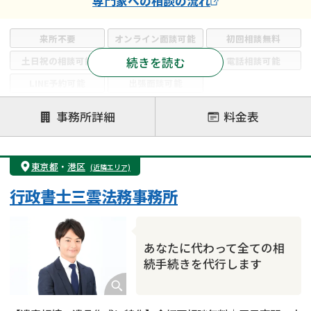
専門家
への相談の流れ
来所不要
オンライン面談可能
初回相談無料
続きを読む
土日祝の相談可能
19時以降電話可能
電話相談可能
LINE予約可能
出張面談可能
注力案件
事務所詳細
料金表
遺言書作成・遺言執行
相続放棄
相続登記
遺産分割
遺留分侵害額請求
相続税申告
東京都
・
港区
(近隣エリア)
相続手続き
銀行手続き
家族信託
行政書士三雲法務事務所
成年後見・任意後見
贈与税
生前対策
相続人調査
相続財産調査
不動産評価(相続不動産)
相続トラブル
あなたに代わって全ての相
続手続きを代行します