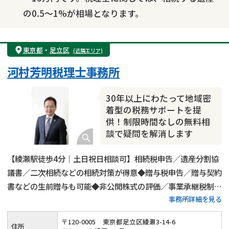
の0.5～1%が相場となります。
東京都
・
足立区
(近隣エリア)
河村芳明税理士事務所
30年以上にわたって地域密
着型の税務サポートを提
供！制限時間なしの無料相
談で疑問を解消します
【綾瀬駅徒歩4分｜土日祝日相談可】相続税申告／遺産分割協
議書／二次相続などの相続対策が得意◆贈与税申告／贈与契約
書などの生前贈与も可能◆非公開株式の評価／事業承継税制の
事務所詳細を見る
対応も実施◆20年以上の経験がある代表税理士が相続税申
告・生前対策・事業承継など相続全般についてサポートいたし
〒
120
-
0005
東京都足立区綾瀬3-14-6
住所
ます。