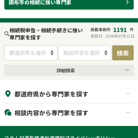
調布市
の
相続
に強い
専門家
遺留分侵害額請求
相続手続き
相続手続き
遺言
1191
相続税申告・相続手続きに強い
掲載事務所
件
家族信託
遺産分割
更新日 :
2026年07月21日
専門家を探す
検索
贈与税
不動産の相続
都道府県を選択
相談内容を選択
相続人調査
相続登記
詳細検索
来所不要
オンライン面談可能
不動産評価(相続不動
調査・アンケート
産)
都道府県から
専門家
を探す
初回相談無料
土日祝の相談可能
19時以降電話可能
電話相談可能
北海道・東北
相談内容から
専門家
を探す
LINE予約可能
出張面談可能
関東
北海道
青森県
遺言書作成・遺言執行
相続放棄
コラム記事
監修者
利用規約
プライバシーポリシー