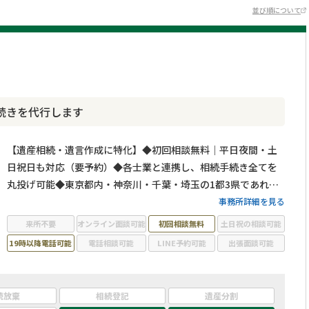
並び順について
続きを代行します
【遺産相続・遺言作成に特化】◆初回相談無料｜平日夜間・土
日祝日も対応（要予約）◆各士業と連携し、相続手続き全てを
丸投げ可能◆東京都内・神奈川・千葉・埼玉の1都3県であれば
無料出張相談◆相続人調査代行／相続財産調査代行／遺産分割
事務所詳細を見る
協議書作成支援・相続人間連絡調整／銀行口座の解約、名義変
来所不要
オンライン面談可能
初回相談無料
土日祝の相談可能
更代行◆相続手続きを一括しておまかせください
19時以降電話可能
電話相談可能
LINE予約可能
出張面談可能
続放棄
相続登記
遺産分割