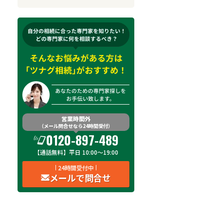
来所不要
オンライン面談可能
初回相談無料
土日祝の相談可能
19時以降電話可能
電話相談可能
LINE予約可能
出張面談可能
営業時間外
（メール問合せなら24時間受付）
費用
オンライン面談
土日祝
19時以降
出
0120-897-489
【通話無料】平日 10:00～19:00
費用を見る
対応不可
対応不可
対応可
24時間受付中
メールで問合せ