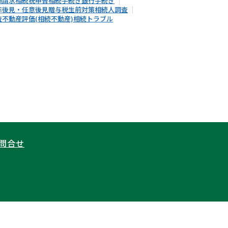
額請求
相続税申告
相続手続き
銀行手続き
年後見・任意後見
贈与税
生前対策
相続人調査
査
不動産評価(相続不動産)
相続トラブル
問合せ