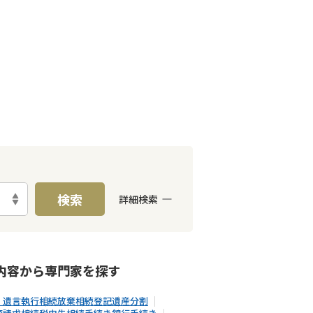
検索
詳細検索
E予約可能
出張面談可能
内容から
専門家
を探す
・遺言執行
相続放棄
相続登記
遺産分割