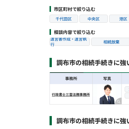
市区町村で絞り込む
千代田区
中央区
港区
江東区
品川区
目黒
相談内容で絞り込む
杉並区
豊島区
北区
遺言書作成・遺言執
相続放棄
行
葛飾区
江戸川区
八王子
相続税申告
相続手続き
町田市
小金井市
小平
調布市の相続手続きに強
贈与税
生前対策
狛江市
東大和市
清瀬
相続トラブル
事務所
写真
行政書士三雲法務事務所
横スクロール可能
調布市の相続手続きに強