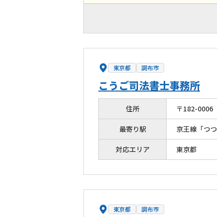
東京都
調布市
こうご司法書士事務所
住所
〒
182
-
0006
最寄り駅
京王線「つつ
対応エリア
東京都
東京都
調布市