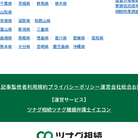
遺留分侵害
千葉県
茨城県
群馬県
栃木県
家族信託
成
相続財産調
山梨県
奈良県
滋賀県
和歌山県
富山県
新潟県
三重県
島根県
鳥取県
徳島県
香川県
愛媛県
高知県
熊本県
大分県
宮崎県
鹿児島県
沖縄県
ム記事
監修者
利用規約
プライバシーポリシー
運営会社
総合お
【運営サービス】
ツナグ相続
ツナグ離婚弁護士
イエコン