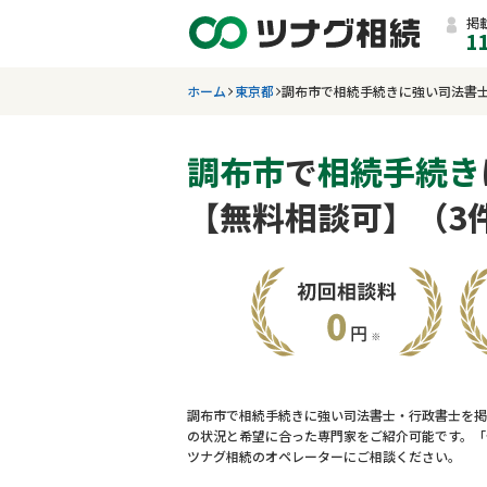
掲
1
ホーム
東京都
調布市で相続手続きに強い司法書
調布市
で
相続手続き
【無料相談可】（3
調布市で相続手続きに強い司法書士・行政書士を掲
の状況と希望に合った専門家をご紹介可能です。「
ツナグ相続のオペレーターにご相談ください。