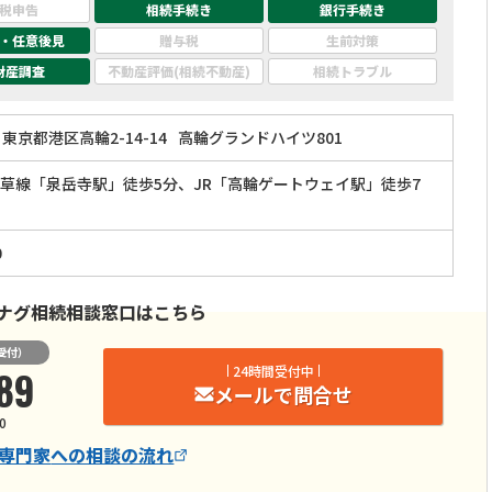
税申告
相続手続き
銀行手続き
・任意後見
贈与税
生前対策
財産調査
不動産評価(相続不動産)
相続トラブル
東京都港区高輪2-14-14
高輪グランドハイツ801
草線「泉岳寺駅」徒歩5分、JR「高輪ゲートウェイ駅」徒歩7
0
ナグ相続相談窓口はこちら
受付）
89
24時間受付中
メールで問合せ
0
専門家
への相談の流れ