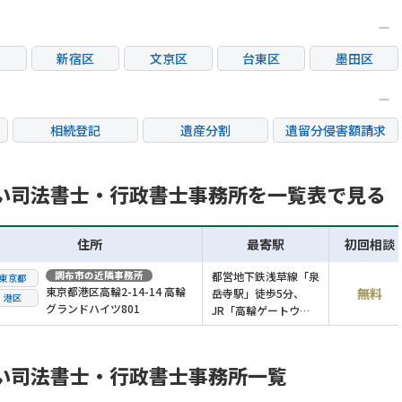
新宿区
文京区
台東区
墨田区
区
大田区
世田谷区
渋谷区
中野区
荒川区
板橋区
練馬区
足立区
相続登記
遺産分割
遺留分侵害額請求
市
立川市
三鷹市
府中市
調布市
銀行手続き
家族信託
成年後見・任意後見
市
日野市
東村山市
国分寺市
国立市
不動産評価(相続不動
い司法書士・行政書士事務所を一覧表で見る
相続人調査
相続財産調査
産)
市
稲城市
住所
最寄駅
初回相談
調布市
の近隣事務所
都営地下鉄浅草線「泉
東京都
東京都港区高輪2-14-14 高輪
無料
岳寺駅」徒歩5分、
港区
グランドハイツ801
JR「高輪ゲートウェ
イ駅」徒歩7分
い司法書士・行政書士事務所一覧