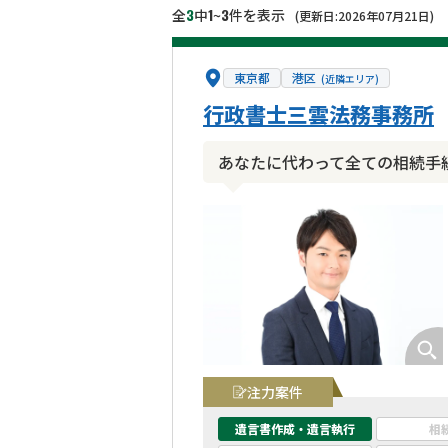
3
1
3
全
中
~
件を表示
(更新日:2026年07月21日)
東京都
港区
(近隣エリア)
行政書士三雲法務事務所
あなたに代わって全ての相続手
注力案件
遺言書作成・遺言執行
相