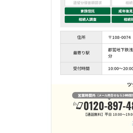
遺留分侵害額請求
相続
家族信託
成年後見
相続人調査
相続
住所
〒
108
-
0074
都営地下鉄浅
最寄り駅
分
受付時間
10:00～20:0
ツ
営業時間外
（メール問合せなら24時間
0120-897-4
【通話無料】平日 10:00～19:0