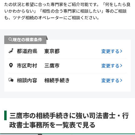
遺留分侵害額請求
相続手続き
たの状況と希望に合った専門家をご紹介可能です。「何をしたら良
いかわからない」「相性の合う専門家に相談したい」等のご相談
も、ツナグ相続のオペレーターにご相談ください。
相続手続き
遺言
家族信託
遺産分割
現在の検索条件
都道府県
東京都
贈与税
不動産の相続
変更する
市区町村
三鷹市
変更する
相続人調査
相続登記
相談内容
相続手続き
変更する
不動産評価(相続不動
調査・アンケート
産)
三鷹市の相続手続きに強い司法書士・行
政書士事務所を一覧表で見る