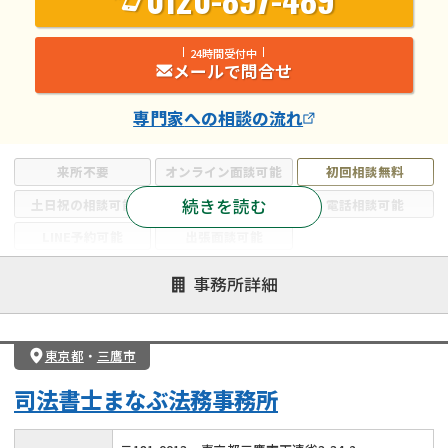
24時間受付中
メールで問合せ
専門家
への相談の流れ
来所不要
オンライン面談可能
初回相談無料
続きを読む
土日祝の相談可能
19時以降電話可能
電話相談可能
LINE予約可能
出張面談可能
注力案件
事務所詳細
遺言書作成・遺言執行
相続放棄
相続登記
遺産分割
遺留分侵害額請求
相続税申告
東京都
・
三鷹市
相続手続き
銀行手続き
家族信託
司法書士まなぶ法務事務所
成年後見・任意後見
贈与税
生前対策
相続人調査
相続財産調査
不動産評価(相続不動産)