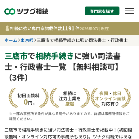
専門家を探す
相続税申告・相続手続
1191
相続に強い専門家掲載件数
件
2026年07月
現在
す
ホーム
東京都
三鷹市で相続手続きに強い司法書士・行政書士
東京都
三鷹市
で
相続手続き
に強い司法書
士・行政書士一覧 【無料相談可】
1191
事務所
件
（3件）
更新日 :
2026年07月21日
相談内容で探す
遺言書作成・遺言執行
費用相場
相続登記
コラム
三鷹市で相続手続きに強い司法書士・行政書士を掲載中！(初回相
談無料・オンライン対応可の事務所もあり)。ツナグ相続ではあな