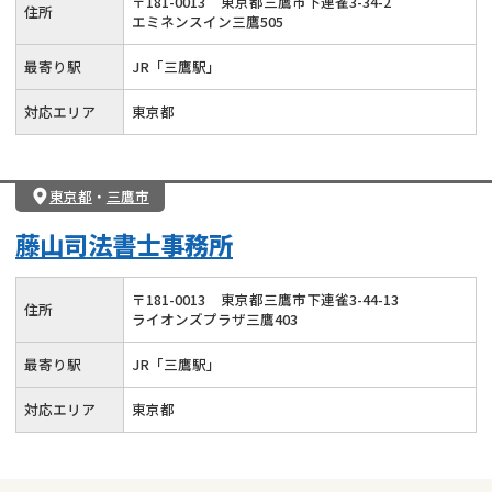
〒
181
-
0013
東京都三鷹市下連雀3-34-2
住所
エミネンスイン三鷹505
相続トラブル
最寄り駅
JR「三鷹駅」
対応エリア
東京都
東京都
・
三鷹市
藤山司法書士事務所
〒
181
-
0013
東京都三鷹市下連雀3-44-13
住所
ライオンズプラザ三鷹403
最寄り駅
JR「三鷹駅」
対応エリア
東京都