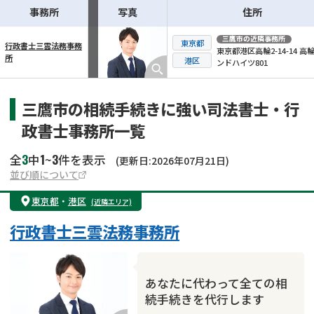
事務所
写真
住所
三鷹市
の近隣事務所
東京都
行政書士三雲法務事務
東京都港区高輪2-14-14 高
所
横スクロール可能
港区
ンドハイツ801
三鷹市の相続手続きに強い司法書士・行
政書士事務所一覧
3
1
3
全
中
~
件を表示
(更新日:2026年07月21日)
並び順について
東京都
・
港区
(近隣エリア)
行政書士三雲法務事務所
あなたに代わって全ての相
続手続きを代行します