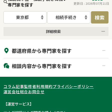
更新日 :
2026年07月21日
専門家を探す
検索
東京都
相続手続き
詳細検索
来所不要
オンライン面談可能
都道府県から
専門家
を探す
初回相談無料
土日祝の相談可能
19時以降電話可能
電話相談可能
北海道・東北
相談内容から
専門家
を探す
LINE予約可能
出張面談可能
関東
北海道
青森県
遺言書作成・遺言執行
相続放棄
コラム記事
監修者
利用規約
プライバシーポリシー
相続登記
遺産分割
東海
岩手県
東京都
宮城県
神奈川県
運営会社
総合お問合せ
遺留分侵害額請求
相続税申告
関西
秋田県
埼玉県
愛知県
山形県
千葉県
静岡県
【運営サービス】
相続手続き
銀行手続き