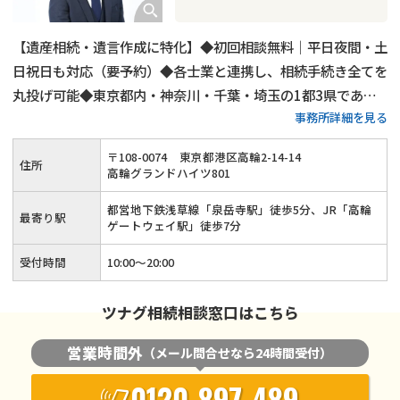
【遺産相続・遺言作成に特化】◆初回相談無料｜平日夜間・土
日祝日も対応（要予約）◆各士業と連携し、相続手続き全てを
丸投げ可能◆東京都内・神奈川・千葉・埼玉の1都3県であれ
事務所詳細を見る
ば無料出張相談◆相続人調査代行／相続財産調査代行／遺産分
割協議書作成支援・相続人間連絡調整／銀行口座の解約、名義
〒
108
-
0074
東京都港区高輪2-14-14
住所
変更代行◆相続手続きを一括しておまかせください
高輪グランドハイツ801
都営地下鉄浅草線「泉岳寺駅」徒歩5分、JR「高輪
最寄り駅
ゲートウェイ駅」徒歩7分
受付時間
10:00～20:00
ツナグ相続相談窓口はこちら
営業時間外
（メール問合せなら24時間受付）
0120-897-489