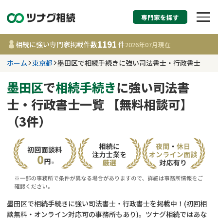
専門家を探す
相続税申告・相続手続
1191
相続に強い専門家掲載件数
件
2026年07月
現在
す
ホーム
東京都
墨田区で相続手続きに強い司法書士・行政書士
東京都
墨田区
で
相続手続き
に強い司法書
士・行政書士一覧 【無料相談可】
1191
事務所
件
（3件）
更新日 :
2026年07月21日
相談内容で探す
遺言書作成・遺言執行
費用相場
相続登記
コラム
墨田区で相続手続きに強い司法書士・行政書士を掲載中！(初回相
談無料・オンライン対応可の事務所もあり)。ツナグ相続ではあな