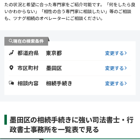
遺留分侵害額請求
相続手続き
たの状況と希望に合った専門家をご紹介可能です。「何をしたら良
いかわからない」「相性の合う専門家に相談したい」等のご相談
も、ツナグ相続のオペレーターにご相談ください。
相続手続き
遺言
家族信託
遺産分割
現在の検索条件
都道府県
東京都
贈与税
不動産の相続
変更する
市区町村
墨田区
変更する
相続人調査
相続登記
相談内容
相続手続き
変更する
不動産評価(相続不動
調査・アンケート
産)
墨田区の相続手続きに強い司法書士・行
政書士事務所を一覧表で見る