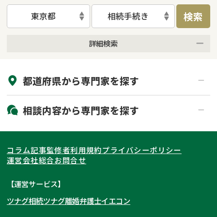
検索
東京都
相続手続き
詳細検索
来所不要
オンライン面談可能
都道府県から
専門家
を探す
初回相談無料
土日祝の相談可能
19時以降電話可能
電話相談可能
北海道・東北
相談内容から
専門家
を探す
LINE予約可能
出張面談可能
関東
北海道
青森県
遺言書作成・遺言執行
相続放棄
コラム記事
監修者
利用規約
プライバシーポリシー
相続登記
遺産分割
東海
岩手県
東京都
宮城県
神奈川県
運営会社
総合お問合せ
遺留分侵害額請求
相続税申告
関西
秋田県
埼玉県
愛知県
山形県
千葉県
静岡県
【運営サービス】
相続手続き
銀行手続き
ツナグ相続
ツナグ離婚弁護士
イエコン
北陸・甲信越
福島県
茨城県
岐阜県
大阪府
群馬県
山梨県
京都府
家族信託
成年後見・任意後見