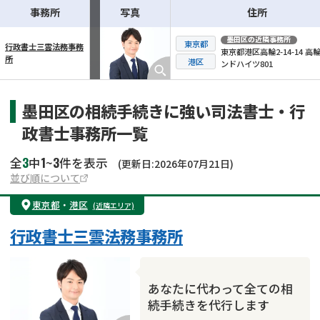
事務所
写真
住所
墨田区
の近隣事務所
東京都
行政書士三雲法務事務
東京都港区高輪2-14-14 高
所
横スクロール可能
港区
ンドハイツ801
墨田区の相続手続きに強い司法書士・行
政書士事務所一覧
3
1
3
全
中
~
件を表示
(更新日:2026年07月21日)
並び順について
東京都
・
港区
(近隣エリア)
行政書士三雲法務事務所
あなたに代わって全ての相
続手続きを代行します