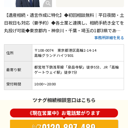
【遺産相続・遺言作成に特化】◆初回相談無料｜平日夜間・土
日祝日も対応（要予約）◆各士業と連携し、相続手続き全てを
丸投げ可能◆東京都内・神奈川・千葉・埼玉の1都3県であれ
事務所詳細を見る
ば無料出張相談◆相続人調査代行／相続財産調査代行／遺産分
割協議書作成支援・相続人間連絡調整／銀行口座の解約、名義
〒
108
-
0074
東京都港区高輪2-14-14
住所
変更代行◆相続手続きを一括しておまかせください
高輪グランドハイツ801
都営地下鉄浅草線「泉岳寺駅」徒歩5分、JR「高輪
最寄り駅
ゲートウェイ駅」徒歩7分
受付時間
10:00～20:00
ツナグ相続相談窓口はこちら
《現在営業中》お電話繋がります
0120-897-489