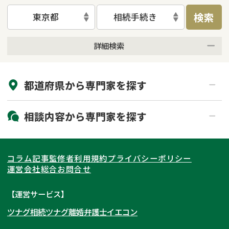
検索
東京都
相続手続き
詳細検索
来所不要
オンライン面談可能
都道府県から
専門家
を探す
初回相談無料
土日祝の相談可能
19時以降電話可能
電話相談可能
北海道・東北
相談内容から
専門家
を探す
LINE予約可能
出張面談可能
関東
北海道
青森県
遺言書作成・遺言執行
相続放棄
コラム記事
監修者
利用規約
プライバシーポリシー
相続登記
遺産分割
東海
岩手県
東京都
宮城県
神奈川県
運営会社
総合お問合せ
遺留分侵害額請求
相続税申告
関西
秋田県
埼玉県
愛知県
山形県
千葉県
静岡県
【運営サービス】
相続手続き
銀行手続き
ツナグ相続
ツナグ離婚弁護士
イエコン
北陸・甲信越
福島県
茨城県
岐阜県
大阪府
群馬県
山梨県
京都府
家族信託
成年後見・任意後見