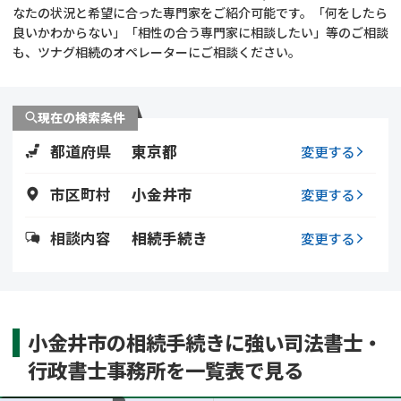
遺留分侵害額請求
相続手続き
なたの状況と希望に合った専門家をご紹介可能です。「何をしたら
良いかわからない」「相性の合う専門家に相談したい」等のご相談
も、ツナグ相続のオペレーターにご相談ください。
相続手続き
遺言
家族信託
遺産分割
現在の検索条件
都道府県
東京都
贈与税
不動産の相続
変更する
市区町村
小金井市
変更する
相続人調査
相続登記
相談内容
相続手続き
変更する
不動産評価(相続不動
調査・アンケート
産)
小金井市の相続手続きに強い司法書士・
行政書士事務所を一覧表で見る