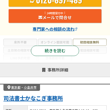
24時間受付中
メールで問合せ
専門家
への相談の流れ
来所不要
オンライン面談可能
初回相談無料
続きを読む
土日祝の相談可能
19時以降電話可能
電話相談可能
LINE予約可能
出張面談可能
注力案件
事務所詳細
遺言書作成・遺言執行
相続放棄
相続登記
遺産分割
遺留分侵害額請求
相続税申告
東京都
・
小金井市
相続手続き
銀行手続き
家族信託
司法書士かなこぎ事務所
成年後見・任意後見
贈与税
生前対策
相続人調査
相続財産調査
不動産評価(相続不動産)