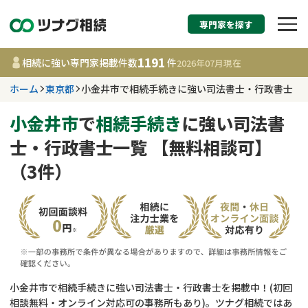
専門家を探す
相続税申告・相続手続
1191
相続に強い専門家掲載件数
件
2026年07月
現在
す
ホーム
東京都
小金井市で相続手続きに強い司法書士・行政書士
東京都
小金井市
で
相続手続き
に強い司法書
士・行政書士一覧 【無料相談可】
1191
事務所
件
（3件）
更新日 :
2026年07月21日
相談内容で探す
遺言書作成・遺言執行
費用相場
相続登記
コラム
小金井市で相続手続きに強い司法書士・行政書士を掲載中！(初回
相談無料・オンライン対応可の事務所もあり)。ツナグ相続ではあ