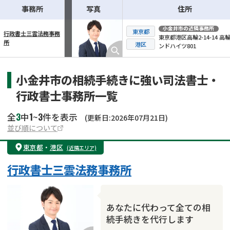
事務所
写真
住所
小金井市
の近隣事務所
東京都
行政書士三雲法務事務
東京都港区高輪2-14-14 高
所
横スクロール可能
港区
ンドハイツ801
小金井市の相続手続きに強い司法書士・
行政書士事務所一覧
3
1
3
全
中
~
件を表示
(更新日:2026年07月21日)
並び順について
東京都
・
港区
(近隣エリア)
行政書士三雲法務事務所
あなたに代わって全ての相
続手続きを代行します