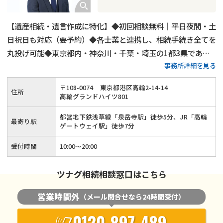
【遺産相続・遺言作成に特化】◆初回相談無料｜平日夜間・土
日祝日も対応（要予約）◆各士業と連携し、相続手続き全てを
丸投げ可能◆東京都内・神奈川・千葉・埼玉の1都3県であれ
事務所詳細を見る
ば無料出張相談◆相続人調査代行／相続財産調査代行／遺産分
割協議書作成支援・相続人間連絡調整／銀行口座の解約、名義
〒
108
-
0074
東京都港区高輪2-14-14
住所
変更代行◆相続手続きを一括しておまかせください
高輪グランドハイツ801
都営地下鉄浅草線「泉岳寺駅」徒歩5分、JR「高輪
最寄り駅
ゲートウェイ駅」徒歩7分
受付時間
10:00～20:00
ツナグ相続相談窓口はこちら
営業時間外
（メール問合せなら24時間受付）
0120-897-489