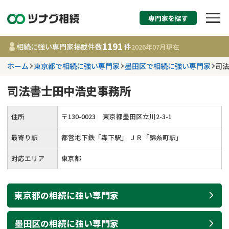
専門家を探す
相続税申告・相続手続
1191
相続に強い専門家掲載件数
件
2026年07月
現在
す
ホーム
東京都で相続に強い専門家
墨田区で相続に強い専門家
司
都道府県を選択
司法書士田中浩史事務所
1191
事務所
件
住所
〒
130
-
0023
東京都墨田区立川2-3-1
更新日 :
2026年07月21日
最寄り駅
都営地下鉄「森下駅」 ＪＲ「錦糸町駅」
相談内容で探す
対応エリア
東京都
遺言書作成・遺言執行
費用相場
東京都
の
相続
に強い
専門家
相続登記
コラム
墨田区
の
相続
に強い
専門家