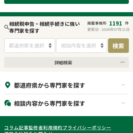
遺留分侵害額請求
相続手続き
相続手続き
遺言
1191
相続税申告・相続手続きに強い
掲載事務所
件
更新日 :
2026年07月21日
専門家を探す
家族信託
遺産分割
検索
都道府県を選択
相談内容を選択
贈与税
不動産の相続
詳細検索
相続人調査
相続登記
来所不要
オンライン面談可能
不動産評価(相続不動
調査・アンケート
都道府県から
専門家
を探す
初回相談無料
土日祝の相談可能
産)
19時以降電話可能
電話相談可能
北海道・東北
相談内容から
専門家
を探す
LINE予約可能
出張面談可能
関東
北海道
青森県
遺言書作成・遺言執行
相続放棄
コラム記事
監修者
利用規約
プライバシーポリシー
相続登記
遺産分割
東海
岩手県
東京都
宮城県
神奈川県