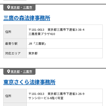
東京都
・
三鷹市
三鷹の森法律事務所
〒
181
-
0013
東京都三鷹市下連雀3-38-4
住所
三鷹産業プラザ410
最寄り駅
JR「三鷹駅」
対応エリア
東京都
東京都
・
三鷹市
東京さくら法律事務所
〒
181
-
0013
東京都三鷹市下連雀3-26-9
住所
サンシロービル6階 C号室