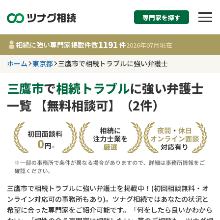
専門家を探す
相続税申告・相続手続
1191
相続に強い専門家掲載件数
件
2026年07月
現在
す
ホーム
東京都
三鷹市で相続トラブルに強い弁護士
東京都
三鷹市
で
相続トラブル
に強い弁護士
一覧 【無料相談可】（2件）
1191
事務所
件
更新日 :
2026年07月21日
相談内容で探す
遺言書作成・遺言執行
費用相場
三鷹市で相続トラブルに強い弁護士を掲載中！(初回相談無料・オ
ンライン対応可の事務所もあり)。ツナグ相続ではあなたの状況と
相続登記
コラム
希望に合った専門家をご紹介可能です。「何をしたら良いかわから