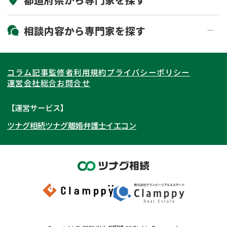
初回相談無料
土日祝の相談可能
19時以降電話可能
電話相談可能
北海道・東北
相談内容から
専門家
を探す
LINE予約可能
出張面談可能
関東
北海道
青森県
遺言書作成・遺言執行
相続放棄
コラム記事
監修者
利用規約
プライバシーポリシー
相続登記
遺産分割
東海
岩手県
東京都
宮城県
神奈川県
運営会社
総合お問合せ
遺留分侵害額請求
相続税申告
関西
秋田県
埼玉県
愛知県
山形県
千葉県
静岡県
【運営サービス】
相続手続き
銀行手続き
ツナグ相続
ツナグ離婚弁護士
イエコン
北陸・甲信越
福島県
茨城県
岐阜県
大阪府
群馬県
山梨県
京都府
家族信託
成年後見・任意後見
贈与税
生前対策
中国・四国
栃木県
兵庫県
長野県
奈良県
石川県
相続人調査
相続財産調査
九州・沖縄
滋賀県
福井県
広島県
和歌山県
富山県
岡山県
不動産評価(相続不動産)
相続トラブル
新潟県
山口県
福岡県
三重県
島根県
佐賀県