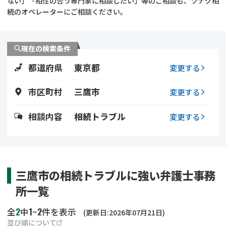
ない」「相性の合う専門家に相談したい」等のご相談も、ツナグ相
遺留分侵害額請求
相続手続き
続のオペレーターにご相談ください。
相続手続き
遺言
現在の検索条件
家族信託
遺産分割
都道府県
東京都
変更する
贈与税
不動産の相続
市区町村
三鷹市
変更する
相続人調査
相続登記
相談内容
相続トラブル
変更する
不動産評価(相続不動
調査・アンケート
産)
三鷹市の相続トラブルに強い弁護士事務
所一覧
2
1
2
全
中
~
件を表示
(更新日:2026年07月21日)
並び順について