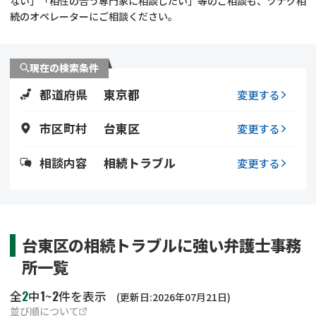
ない」「相性の合う専門家に相談したい」等のご相談も、ツナグ相
遺留分侵害額請求
相続手続き
続のオペレーターにご相談ください。
相続手続き
遺言
現在の検索条件
家族信託
遺産分割
都道府県
東京都
変更する
贈与税
不動産の相続
市区町村
台東区
変更する
相続人調査
相続登記
相談内容
相続トラブル
変更する
不動産評価(相続不動
調査・アンケート
産)
台東区の相続トラブルに強い弁護士事務
所一覧
2
1
2
全
中
~
件を表示
(更新日:2026年07月21日)
並び順について