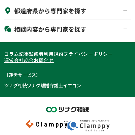
都道府県から
専門家
を探す
初回相談無料
土日祝の相談可能
19時以降電話可能
電話相談可能
北海道・東北
相談内容から
専門家
を探す
LINE予約可能
出張面談可能
関東
北海道
青森県
遺言書作成・遺言執行
相続放棄
コラム記事
監修者
利用規約
プライバシーポリシー
相続登記
遺産分割
東海
岩手県
東京都
宮城県
神奈川県
運営会社
総合お問合せ
遺留分侵害額請求
相続税申告
関西
秋田県
埼玉県
愛知県
山形県
千葉県
静岡県
【運営サービス】
相続手続き
銀行手続き
ツナグ相続
ツナグ離婚弁護士
イエコン
北陸・甲信越
福島県
茨城県
岐阜県
大阪府
群馬県
山梨県
京都府
家族信託
成年後見・任意後見
贈与税
生前対策
中国・四国
栃木県
兵庫県
長野県
奈良県
石川県
相続人調査
相続財産調査
九州・沖縄
滋賀県
福井県
広島県
和歌山県
富山県
岡山県
不動産評価(相続不動産)
相続トラブル