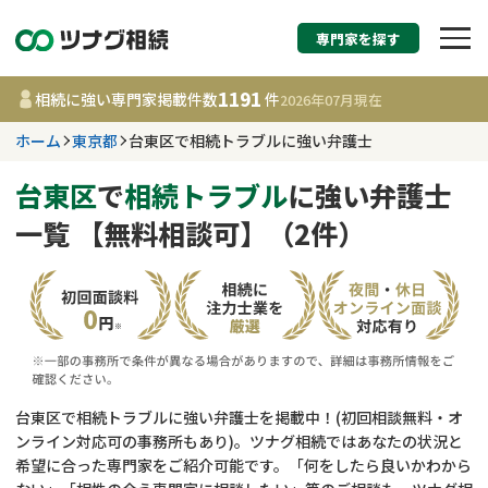
専門家を探す
相続税申告・相続手続
1191
相続に強い専門家掲載件数
件
2026年07月
現在
す
ホーム
東京都
台東区で相続トラブルに強い弁護士
東京都
台東区
で
相続トラブル
に強い弁護士
一覧 【無料相談可】（2件）
1191
事務所
件
更新日 :
2026年07月21日
相談内容で探す
遺言書作成・遺言執行
費用相場
台東区で相続トラブルに強い弁護士を掲載中！(初回相談無料・オ
ンライン対応可の事務所もあり)。ツナグ相続ではあなたの状況と
相続登記
コラム
希望に合った専門家をご紹介可能です。「何をしたら良いかわから