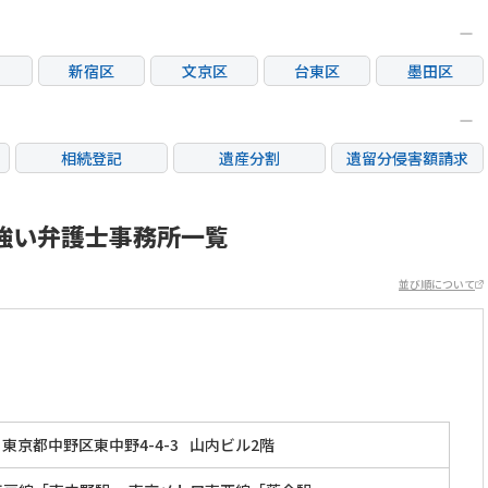
新宿区
文京区
台東区
墨田区
区
大田区
世田谷区
渋谷区
中野区
荒川区
板橋区
練馬区
足立区
相続登記
遺産分割
遺留分侵害額請求
市
立川市
三鷹市
府中市
調布市
銀行手続き
家族信託
成年後見・任意後見
市
日野市
東村山市
国分寺市
国立市
不動産評価(相続不動
強い弁護士事務所一覧
相続人調査
相続財産調査
産)
市
稲城市
並び順について
東京都中野区東中野4-4-3
山内ビル2階