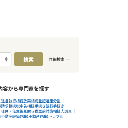
検索
詳細検索
E予約可能
出張面談可能
内容から
専門家
を探す
・遺言執行
相続放棄
相続登記
遺産分割
額請求
相続税申告
相続手続き
銀行手続き
年後見・任意後見
贈与税
生前対策
相続人調査
査
不動産評価(相続不動産)
相続トラブル