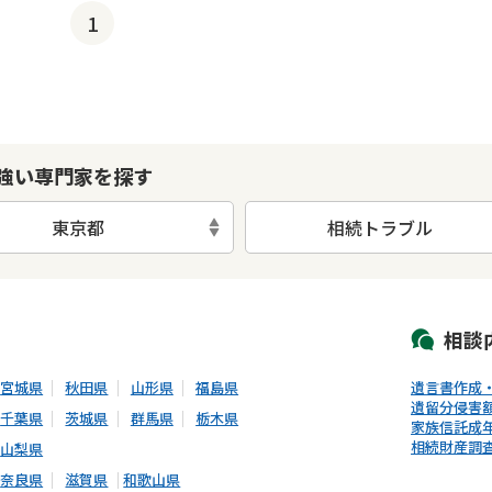
1
強い専門家を探す
東京都
相続トラブル
初回相談無料
土日祝の相談可能
19時以降電話可能
電話相談可能
LIN
相談
宮城県
秋田県
山形県
福島県
遺言書作成
遺留分侵害
千葉県
茨城県
群馬県
栃木県
家族信託
成
相続財産調
山梨県
奈良県
滋賀県
和歌山県