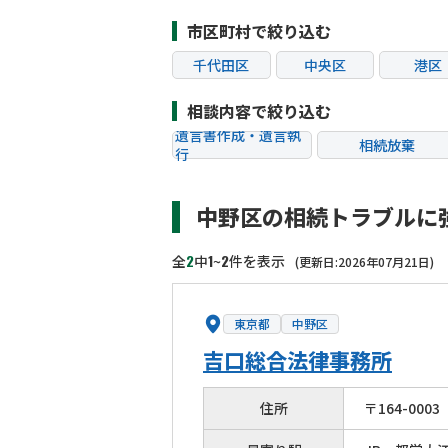
市区町村で絞り込む
千代田区
中央区
港区
江東区
品川区
目黒
相談内容で絞り込む
杉並区
豊島区
北区
遺言書作成・遺言執
相続放棄
行
葛飾区
江戸川区
八王子
相続税申告
相続手続き
町田市
小金井市
小平
中野区の相続トラブルに
贈与税
生前対策
狛江市
東大和市
清瀬
相続トラブル
2
1
2
全
中
~
件を表示
(更新日:2026年07月21日)
東京都
中野区
吉口総合法律事務所
住所
〒
164
-
0003