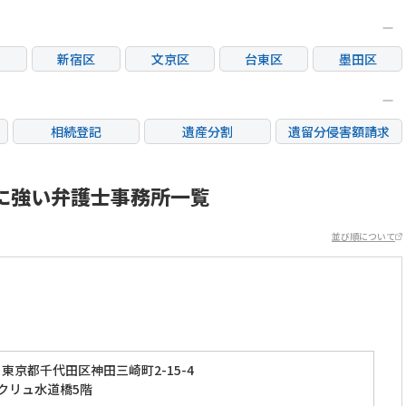
新宿区
文京区
台東区
墨田区
区
大田区
世田谷区
渋谷区
中野区
荒川区
板橋区
練馬区
足立区
相続登記
遺産分割
遺留分侵害額請求
市
立川市
三鷹市
府中市
調布市
銀行手続き
家族信託
成年後見・任意後見
市
日野市
東村山市
国分寺市
国立市
不動産評価(相続不動
に強い弁護士事務所一覧
相続人調査
相続財産調査
産)
市
稲城市
並び順について
東京都千代田区神田三崎町2-15-4
エクリュ水道橋5階