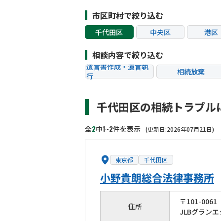
市区町村で絞り込む
千代田区
中央区
港区
江東区
品川区
目黒
相談内容で絞り込む
杉並区
豊島区
北区
遺言書作成・遺言執
相続放棄
行
葛飾区
江戸川区
八王子
相続税申告
相続手続き
町田市
小金井市
小平
千代田区の相続トラブル
贈与税
生前対策
狛江市
東大和市
清瀬
相続トラブル
2
1
2
全
中
~
件を表示
(更新日:2026年07月21日)
東京都
千代田区
小野貴朗総合法律事務所
〒
101
-
0061
住所
JLBグラン