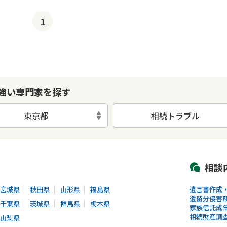
1
強い専門家を探す
東京都
相続トラブル
初回相談無料
土日祝の相談可能
19時以降電話可能
電話相談可能
LIN
相談
宮城県
秋田県
山形県
福島県
遺言書作成
遺留分侵害
千葉県
茨城県
群馬県
栃木県
家族信託
成
相続財産調
山梨県