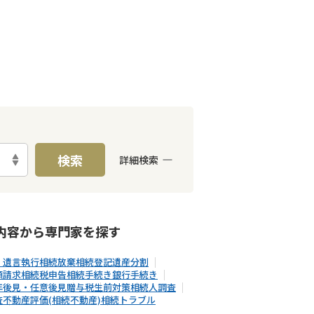
検索
詳細検索
E予約可能
出張面談可能
内容から
専門家
を探す
・遺言執行
相続放棄
相続登記
遺産分割
額請求
相続税申告
相続手続き
銀行手続き
年後見・任意後見
贈与税
生前対策
相続人調査
査
不動産評価(相続不動産)
相続トラブル