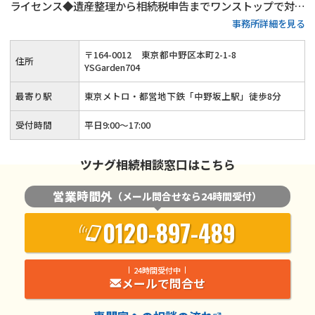
ライセンス◆遺産整理から相続税申告までワンストップで対応
事務所詳細を見る
可能◆20年以上の実務経験がある女性税理士が、お客様の気
持ちに寄り添って親切・丁寧に相続手続きを行います。
〒
164
-
0012
東京都中野区本町2-1-8
住所
YSGarden704
最寄り駅
東京メトロ・都営地下鉄「中野坂上駅」徒歩8分
受付時間
平日9:00〜17:00
ツナグ相続相談窓口はこちら
営業時間外
（メール問合せなら24時間受付）
0120-897-489
24時間受付中
メールで問合せ