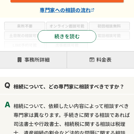
専門家
への相談の流れ
来所不要
オンライン面談可能
初回相談無料
続きを読む
土日祝の相談可能
19時以降電話可能
電話相談可能
LINE予約可能
出張面談可能
注力案件
事務所詳細
料金表
遺言書作成・遺言執行
相続放棄
相続登記
遺産分割
遺留分侵害額請求
相続税申告
相続について、どの専門家に相談すべきですか？
相続手続き
銀行手続き
家族信託
成年後見・任意後見
贈与税
生前対策
相続について、依頼したい内容によって相談すべき
相続人調査
相続財産調査
不動産評価(相続不動産)
専門家は異なります。手続きに関する相談であれば
相続トラブル
司法書士や行政書士、相続税に関する相談は税理
士、遺産相続の割合など法的な問題に関する相談