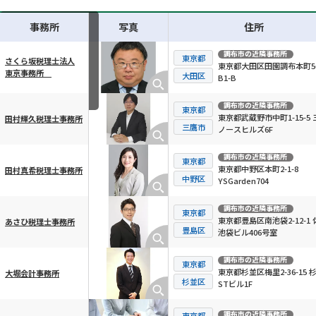
事務所
写真
住所
調布市
の近隣事務所
東京都
さくら坂税理士法人
東京都大田区田園調布本町56
東京事務所
横スクロール可能
大田区
B1-B
調布市
の近隣事務所
東京都
東京都武蔵野市中町1-15-5 
田村輝久税理士事務所
三鷹市
ノースヒルズ6F
調布市
の近隣事務所
東京都
東京都中野区本町2-1-8
田村真希税理士事務所
中野区
YSGarden704
調布市
の近隣事務所
東京都
東京都豊島区南池袋2-12-1 
あさひ税理士事務所
豊島区
池袋ビル406号室
調布市
の近隣事務所
東京都
東京都杉並区梅里2-36-15 
大堀会計事務所
杉並区
STビル1F
調布市
の近隣事務所
東京都