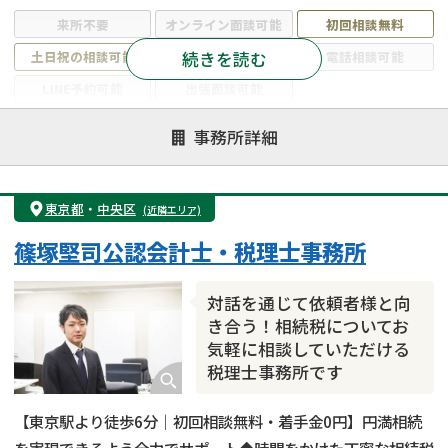
来所不要
オンライン面談可能
初回相談無料
続きを読む
土日祝の相談可能
19時以降電話可能
電話相談可能
LINE予約可能
出張面談可能
注力案件
事務所詳細
遺言書作成・遺言執行
相続放棄
相続登記
遺産分割
遺留分侵害額請求
相続税申告
東京都
・
中央区
(近隣エリア)
相続手続き
銀行手続き
家族信託
篠塚堅司公認会計士・税理士事務所
成年後見・任意後見
贈与税
生前対策
相続人調査
相続財産調査
不動産評価(相続不動産)
対話を通じて依頼者様と向
相続トラブル
き合う！相続税についてお
気軽に相談していただける
税理士事務所です
【東京駅より徒歩6分｜初回相談無料・着手金0円】円満相続