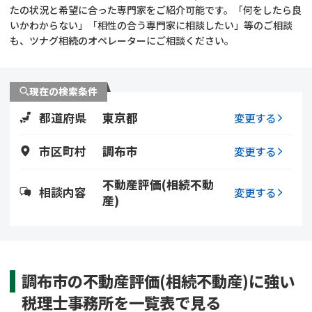
遺留分侵害額請求
相続手続き
たの状況と希望に合った専門家をご紹介可能です。「何をしたら良
いかわからない」「相性の合う専門家に相談したい」等のご相談
も、ツナグ相続のオペレーターにご相談ください。
相続手続き
遺言
家族信託
遺産分割
現在の検索条件
都道府県
東京都
贈与税
不動産の相続
変更する
市区町村
調布市
変更する
相続人調査
相続登記
不動産評価(相続不動
不動産評価(相続不動
調査・アンケート
相談内容
変更する
産)
産)
調布市の不動産評価(相続不動産)に強い
税理士事務所を一覧表で見る