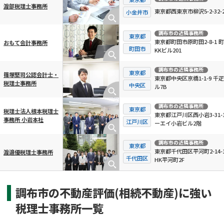
渡部税理士事務所
東京都西東京市柳沢5-2-32-2
小金井市
調布市
の近隣事務所
東京都
東京都町田市原町田2-8-1 
おもて会計事務所
町田市
KKビル201
調布市
の近隣事務所
東京都
篠塚堅司公認会計士・
東京都中央区京橋1-1-9 千
税理士事務所
中央区
ル7B
調布市
の近隣事務所
東京都
税理士法人根本税理士
東京都江戸川区西小岩3-31-1
事務所 小岩本社
江戸川区
ーエイ小岩ビル2階
調布市
の近隣事務所
東京都
東京都千代田区平河町2-14-
渡邉優税理士事務所
千代田区
HK平河町2F
調布市の不動産評価(相続不動産)に強い
税理士事務所一覧