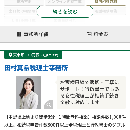
来所不要
オンライン面談可能
初回相談無料
続きを読む
土日祝の相談可能
19時以降電話可能
電話相談可能
LINE予約可能
出張面談可能
注力案件
事務所詳細
料金表
遺言書作成・遺言執行
相続放棄
相続登記
遺産分割
遺留分侵害額請求
相続税申告
東京都
・
中野区
(近隣エリア)
相続手続き
銀行手続き
家族信託
田村真希税理士事務所
成年後見・任意後見
贈与税
生前対策
相続人調査
相続財産調査
不動産評価(相続不動産)
お客様目線で親切・丁寧に
相続トラブル
サポート！行政書士でもあ
る女性税理士が相続手続き
全般に対応します
【中野坂上駅より徒歩8分｜1時間無料相談】相談件数1,000件
以上、相続税申告件数300件以上◆税理士と行政書士のダブル