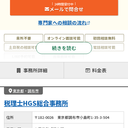
24時間受付中
メールで問合せ
専門家
への相談の流れ
来所不要
オンライン面談可能
初回相談無料
続きを読む
土日祝の相談可能
19時以降電話可能
電話相談可能
LINE予約可能
出張面談可能
注力案件
事務所詳細
料金表
遺言書作成・遺言執行
相続放棄
相続登記
遺産分割
遺留分侵害額請求
相続税申告
東京都
・
調布市
相続手続き
銀行手続き
家族信託
税理士HGS総合事務所
成年後見・任意後見
贈与税
生前対策
相続人調査
相続財産調査
不動産評価(相続不動産)
住所
〒
182
-
0026
東京都調布市小島町1-35-3-504
相続トラブル