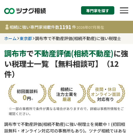
専門家を探す
相続税申告・相続手続
1191
相続に強い専門家掲載件数
件
2026年07月
現在
す
ホーム
東京都
調布市で不動産評価(相続不動産)に強い税理士
東京都
調布市
で
不動産評価(相続不動産)
に強
い税理士一覧 【無料相談可】（12
1191
事務所
件
件）
更新日 :
2026年07月21日
相談内容で探す
遺言書作成・遺言執行
費用相場
相続登記
コラム
調布市で不動産評価(相続不動産)に強い税理士を掲載中！(初回相
談無料・オンライン対応可の事務所もあり)。ツナグ相続ではあな