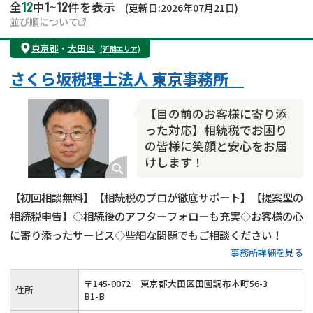
12
1
12
全
中
~
件を表示
(更新日:2026年07月21日)
並び順について
東京都
・
大田区
(近隣エリア)
さくら坂税理士法人 東京事務所
【目の前のお客様に寄り添
った対応】相続税でお困り
の皆様に笑顔と安心をお届
けします！
【初回相談無料】【相続税のプロが徹底サポート】【提案型の
相続税申告】◇相続後のアフターフォローも充実◇お客様の心
に寄り添ったサービス◇些細な問題でもご相談ください！
事務所詳細を見る
〒
145
-
0072
東京都大田区田園調布本町56-3
住所
B1-B