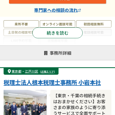
専門家
への相談の流れ
来所不要
オンライン面談可能
初回相談無料
続きを読む
土日祝の相談可能
19時以降電話可能
電話相談可能
LINE予約可能
出張面談可能
注力案件
事務所詳細
遺言書作成・遺言執行
相続放棄
相続登記
遺産分割
遺留分侵害額請求
相続税申告
東京都
・
江戸川区
(近隣エリア)
相続手続き
銀行手続き
家族信託
税理士法人根本税理士事務所 小岩本社
成年後見・任意後見
贈与税
生前対策
相続人調査
相続財産調査
不動産評価(相続不動産)
【東京・千葉の相続手続き
相続トラブル
はおまかせください】お客
さまの家族のように寄り添
うサービスで全面サポート