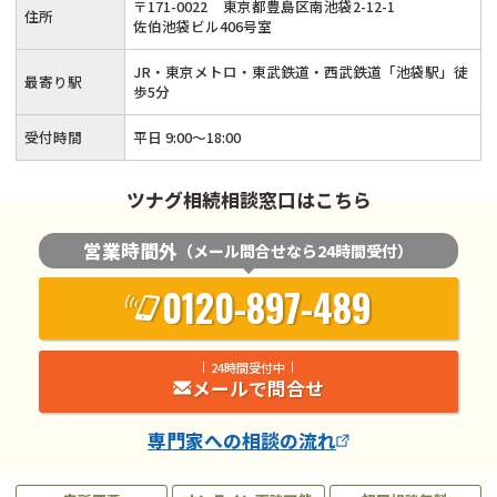
〒
171
-
0022
東京都豊島区南池袋2-12-1
住所
士が丁寧に対応いたします！
佐伯池袋ビル406号室
JR・東京メトロ・東武鉄道・西武鉄道「池袋駅」徒
最寄り駅
歩5分
受付時間
平日 9:00～18:00
ツナグ相続相談窓口はこちら
営業時間外
（メール問合せなら24時間受付）
0120-897-489
24時間受付中
メールで問合せ
専門家
への相談の流れ