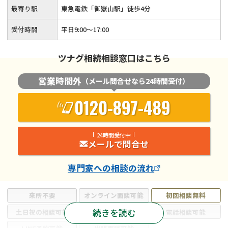
最寄り駅
東急電鉄「御嶽山駅」徒歩4分
受付時間
平日9:00〜17:00
ツナグ相続相談窓口はこちら
営業時間外
（メール問合せなら24時間受付）
0120-897-489
24時間受付中
メールで問合せ
専門家
への相談の流れ
来所不要
オンライン面談可能
初回相談無料
続きを読む
土日祝の相談可能
19時以降電話可能
電話相談可能