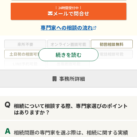
24時間受付中
メールで問合せ
専門家
への相談の流れ
来所不要
オンライン面談可能
初回相談無料
続きを読む
土日祝の相談可能
19時以降電話可能
電話相談可能
LINE予約可能
出張面談可能
注力案件
事務所詳細
遺言書作成・遺言執行
相続放棄
相続登記
遺産分割
遺留分侵害額請求
相続税申告
相続について相談する際、専門家選びのポイント
相続手続き
銀行手続き
家族信託
はありますか？
成年後見・任意後見
贈与税
生前対策
相続人調査
相続財産調査
不動産評価(相続不動産)
相続問題の専門家を選ぶ際は、相続に関する実績
相続トラブル