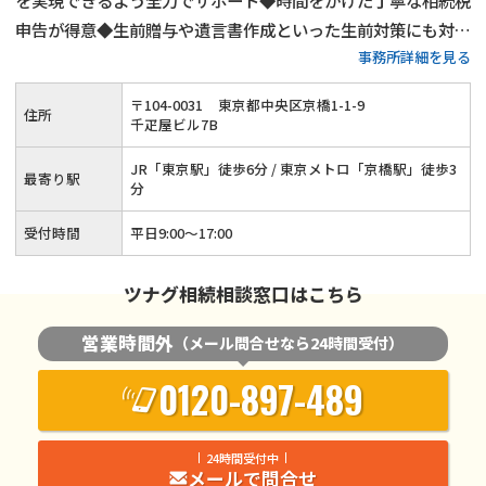
を実現できるよう全力でサポート◆時間をかけた丁寧な相続税
申告が得意◆生前贈与や遺言書作成といった生前対策にも対応
事務所詳細を見る
可能◆賃貸用不動産や会社（株式）の相続もお任せください◆
相談者様・依頼者様との対話を通じて真摯に対応いたします！
〒
104
-
0031
東京都中央区京橋1-1-9
住所
千疋屋ビル7B
JR「東京駅」徒歩6分 / 東京メトロ「京橋駅」徒歩3
最寄り駅
分
受付時間
平日9:00～17:00
ツナグ相続相談窓口はこちら
営業時間外
（メール問合せなら24時間受付）
0120-897-489
24時間受付中
メールで問合せ