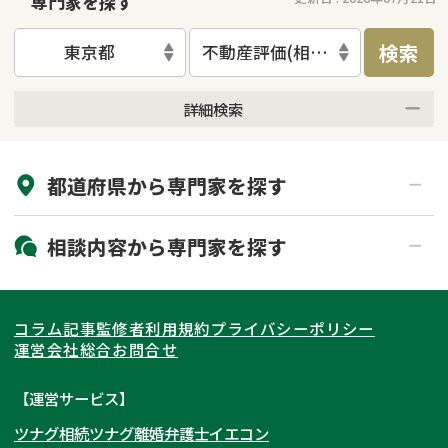
専門家を探す
検索
東京都
不動産評価(相続不動産)
詳細検索
来所不要
オンライン面談可能
都道府県から
専門家
を探す
初回相談無料
土日祝の相談可能
19時以降電話可能
電話相談可能
北海道・東北
相談内容から
専門家
を探す
LINE予約可能
出張面談可能
関東
北海道
青森県
遺言書作成・遺言執行
相続放棄
コラム記事
監修者
利用規約
プライバシーポリシー
相続登記
遺産分割
東海
岩手県
東京都
宮城県
神奈川県
運営会社
総合お問合せ
遺留分侵害額請求
相続税申告
関西
秋田県
埼玉県
愛知県
山形県
千葉県
静岡県
【運営サービス】
相続手続き
銀行手続き
ツナグ相続
ツナグ離婚弁護士
イエコン