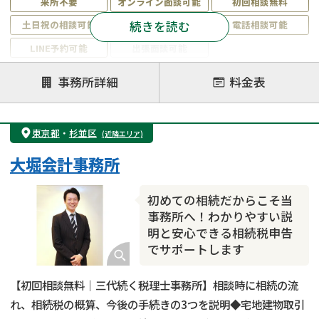
来所不要
オンライン面談可能
初回相談無料
続きを読む
土日祝の相談可能
19時以降電話可能
電話相談可能
LINE予約可能
出張面談可能
注力案件
事務所詳細
料金表
遺言書作成・遺言執行
相続放棄
相続登記
遺産分割
遺留分侵害額請求
相続税申告
東京都
・
杉並区
(近隣エリア)
相続手続き
銀行手続き
家族信託
大堀会計事務所
成年後見・任意後見
贈与税
生前対策
相続人調査
相続財産調査
不動産評価(相続不動産)
初めての相続だからこそ当
相続トラブル
事務所へ！わかりやすい説
明と安心できる相続税申告
でサポートします
【初回相談無料｜三代続く税理士事務所】相談時に相続の流
れ、相続税の概算、今後の手続きの3つを説明◆宅地建物取引