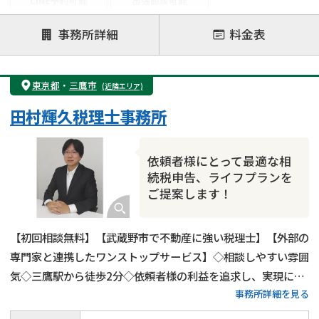
LINE予約可能
出張面談可能
注力案件
事務所詳細
料金表
遺言書作成・遺言執行
相続放棄
相続登記
遺産分割
遺留分侵害額請求
相続税申告
東京都
・
三鷹市
(近隣エリア)
相続手続き
銀行手続き
家族信託
田村輝久税理士事務所
成年後見・任意後見
贈与税
生前対策
相続人調査
相続財産調査
不動産評価(相続不動産)
依頼者様にとって最適な相
相続トラブル
続税申告、ライフプランを
ご提案します！
【初回相談無料】【武蔵野市で不動産に強い税理士】【外部の
専門家と連携したワンストップサービス】◇相談しやすい雰囲
気◇三鷹駅から徒歩2分◇依頼者様の利益を追求し、実現に全
事務所詳細を見る
力を尽くします！