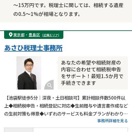
～15万円です。税理士に関しては、相続する遺産
の0.5～1%が相場となります。
東京都
・
豊島区
(近隣エリア)
あさひ税理士事務所
あなたの希望や相続財産の
内容に合わせて相続税申告
をサポート！最短1.5か月で
手続きできます
【池袋駅徒歩5分｜深夜・土日相談可】累計相談件数500件以
上◆相続税申告・相続登記に対応◆生前贈与や遺言書作成など
の生前対策も得意◆いずれのサービスも料金プランがわかりや
事務所詳細を見る
すい◆豊島区・板橋区・練馬区・北区で相続税申告をするなら
当事務所にご相談ください！15年以上の実務経験がある税理