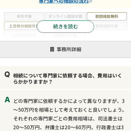
専門家
への相談の流れ
来所不要
オンライン面談可能
初回相談無料
続きを読む
土日祝の相談可能
19時以降電話可能
電話相談可能
LINE予約可能
出張面談可能
注力案件
事務所詳細
遺言書作成・遺言執行
相続放棄
相続登記
遺産分割
遺留分侵害額請求
相続税申告
相続について専門家に依頼する場合、費用はいく
相続手続き
銀行手続き
家族信託
らかかりますか？
成年後見・任意後見
贈与税
生前対策
相続人調査
相続財産調査
不動産評価(相続不動産)
どの専門家に依頼するかによって異なりますが、3
相続トラブル
～50万円を相場として考えておくと良いでしょう。
それぞれの専門家ごとの費用相場は、司法書士は
20～50万円、弁護士は20～60万円、行政書士は3