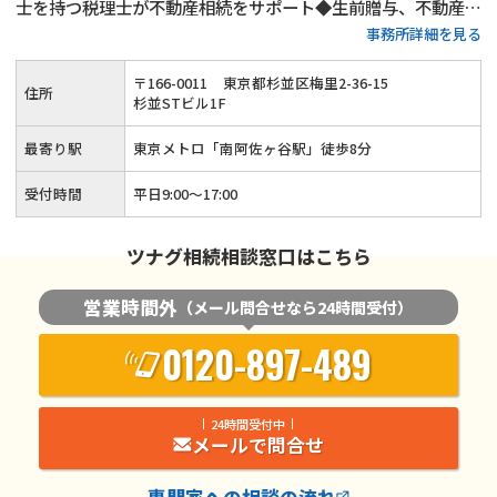
士を持つ税理士が不動産相続をサポート◆生前贈与、不動産活
事務所詳細を見る
用、遺言書作成といった生前対策も得意◆土日祝日相談（要予
約）とオンライン面談にも対応している忙しい方が相談しやす
〒
166
-
0011
東京都杉並区梅里2-36-15
住所
い税理士事務所です。
杉並STビル1F
最寄り駅
東京メトロ「南阿佐ヶ谷駅」徒歩8分
受付時間
平日9:00～17:00
ツナグ相続相談窓口はこちら
営業時間外
（メール問合せなら24時間受付）
0120-897-489
24時間受付中
メールで問合せ
専門家
への相談の流れ