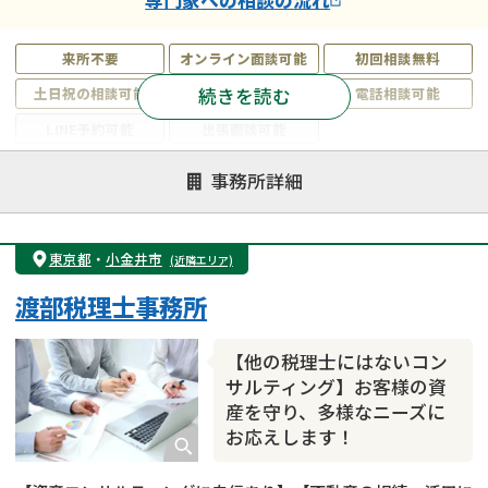
来所不要
オンライン面談可能
初回相談無料
続きを読む
土日祝の相談可能
19時以降電話可能
電話相談可能
LINE予約可能
出張面談可能
注力案件
事務所詳細
遺言書作成・遺言執行
相続放棄
相続登記
遺産分割
遺留分侵害額請求
相続税申告
東京都
・
小金井市
(近隣エリア)
相続手続き
銀行手続き
家族信託
渡部税理士事務所
成年後見・任意後見
贈与税
生前対策
相続人調査
相続財産調査
不動産評価(相続不動産)
【他の税理士にはないコン
相続トラブル
サルティング】お客様の資
産を守り、多様なニーズに
お応えします！