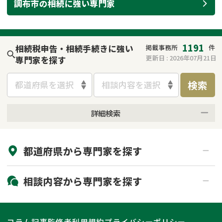
調布市
の
相続
に強い
専門家
遺留分侵害額請求
相続手続き
相続手続き
遺言
1191
相続税申告・相続手続きに強い
掲載事務所
件
家族信託
遺産分割
更新日 :
2026年07月21日
専門家を探す
検索
贈与税
不動産の相続
都道府県を選択
相談内容を選択
相続人調査
相続登記
詳細検索
来所不要
オンライン面談可能
不動産評価(相続不動
調査・アンケート
産)
都道府県から
専門家
を探す
初回相談無料
土日祝の相談可能
19時以降電話可能
電話相談可能
北海道・東北
相談内容から
専門家
を探す
LINE予約可能
出張面談可能
関東
北海道
青森県
遺言書作成・遺言執行
相続放棄
コラム記事
監修者
利用規約
プライバシーポリシー