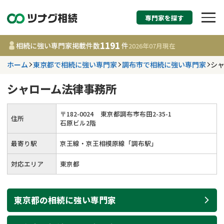
専門家を探す
相続税申告・相続手続
1191
相続に強い専門家掲載件数
件
2026年07月
現在
す
ホーム
東京都で相続に強い専門家
調布市で相続に強い専門家
シ
都道府県を選択
シャローム法律事務所
1191
事務所
件
〒
182
-
0024
東京都調布市布田2-35-1
住所
更新日 :
2026年07月21日
石原ビル2階
最寄り駅
京王線・京王相模原線「調布駅」
相談内容で探す
対応エリア
東京都
遺言書作成・遺言執行
費用相場
東京都
の
相続
に強い
専門家
相続登記
コラム