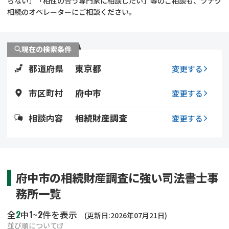
らない」「相性の合う専門家に相談したい」等のご相談も、ツナグ
遺留分侵害額請求
相続手続き
相続のオペレーターにご相談ください。
相続手続き
遺言
現在の検索条件
家族信託
遺産分割
都道府県
東京都
変更する
贈与税
不動産の相続
市区町村
府中市
変更する
相続人調査
相続登記
相談内容
相続財産調査
変更する
不動産評価(相続不動
調査・アンケート
産)
府中市の相続財産調査に強い司法書士事
務所一覧
2
1
2
全
中
~
件を表示
(更新日:2026年07月21日)
並び順について