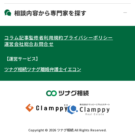
19時以降電話可能
電話相談可能
北海道・東北
相談内容から
専門家
を探す
LINE予約可能
出張面談可能
関東
北海道
青森県
遺言書作成・遺言執行
相続放棄
コラム記事
監修者
利用規約
プライバシーポリシー
相続登記
遺産分割
東海
岩手県
東京都
宮城県
神奈川県
運営会社
総合お問合せ
遺留分侵害額請求
相続税申告
関西
秋田県
埼玉県
愛知県
山形県
千葉県
静岡県
【運営サービス】
相続手続き
銀行手続き
ツナグ相続
ツナグ離婚弁護士
イエコン
北陸・甲信越
福島県
茨城県
岐阜県
大阪府
群馬県
山梨県
京都府
家族信託
成年後見・任意後見
贈与税
生前対策
中国・四国
栃木県
兵庫県
長野県
奈良県
石川県
相続人調査
相続財産調査
九州・沖縄
滋賀県
福井県
広島県
和歌山県
富山県
岡山県
不動産評価(相続不動産)
相続トラブル
新潟県
山口県
福岡県
三重県
島根県
佐賀県
Copyright ©
2026
ツナグ相続
All Rights Reserved.