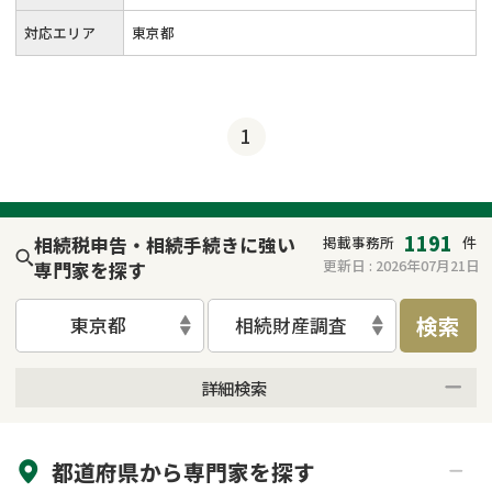
対応エリア
東京都
1
1191
相続税申告・相続手続きに強い
掲載事務所
件
更新日 :
2026年07月21日
専門家を探す
検索
東京都
相続財産調査
詳細検索
来所不要
オンライン面談可能
都道府県から
専門家
を探す
初回相談無料
土日祝の相談可能