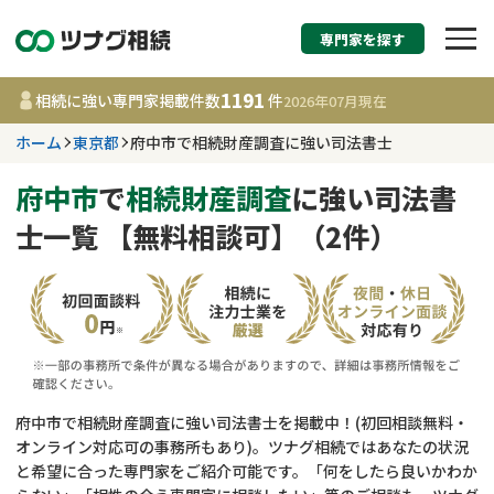
専門家を探す
相続税申告・相続手続
1191
相続に強い専門家掲載件数
件
2026年07月
現在
す
ホーム
東京都
府中市で相続財産調査に強い司法書士
東京都
府中市
で
相続財産調査
に強い司法書
士一覧 【無料相談可】（2件）
1191
事務所
件
更新日 :
2026年07月21日
相談内容で探す
遺言書作成・遺言執行
費用相場
府中市で相続財産調査に強い司法書士を掲載中！(初回相談無料・
オンライン対応可の事務所もあり)。ツナグ相続ではあなたの状況
相続登記
コラム
と希望に合った専門家をご紹介可能です。「何をしたら良いかわか