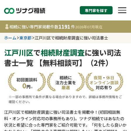
専門家を探す
相続税申告・相続手続
1191
相続に強い専門家掲載件数
件
2026年07月
現在
す
ホーム
東京都
江戸川区で相続財産調査に強い司法書士
東京都
江戸川区
で
相続財産調査
に強い司法
書士一覧 【無料相談可】（2件）
1191
事務所
件
更新日 :
2026年07月21日
相談内容で探す
遺言書作成・遺言執行
費用相場
江戸川区で相続財産調査に強い司法書士を掲載中！(初回相談無
料・オンライン対応可の事務所もあり)。ツナグ相続ではあなたの
相続登記
コラム
状況と希望に合った専門家をご紹介可能です。「何をしたら良いか