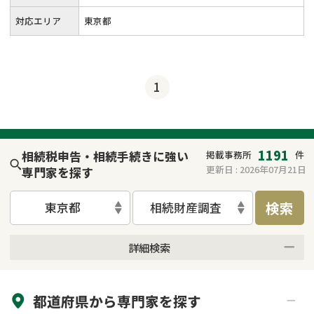
対応エリア
東京都
1
1191
相続税申告・相続手続きに強い
掲載事務所
件
更新日 :
2026年07月21日
専門家を探す
検索
東京都
相続財産調査
詳細検索
来所不要
オンライン面談可能
都道府県から
専門家
を探す
初回相談無料
土日祝の相談可能