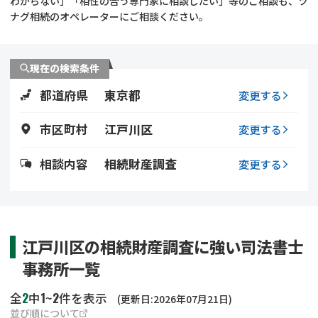
わからない」「相性の合う専門家に相談したい」等のご相談も、ツ
遺留分侵害額請求
相続手続き
ナグ相続のオペレーターにご相談ください。
相続手続き
遺言
現在の検索条件
家族信託
遺産分割
都道府県
東京都
変更する
贈与税
不動産の相続
市区町村
江戸川区
変更する
相続人調査
相続登記
相談内容
相続財産調査
変更する
不動産評価(相続不動
調査・アンケート
産)
江戸川区の相続財産調査に強い司法書士
事務所一覧
2
1
2
全
中
~
件を表示
(更新日:2026年07月21日)
並び順について