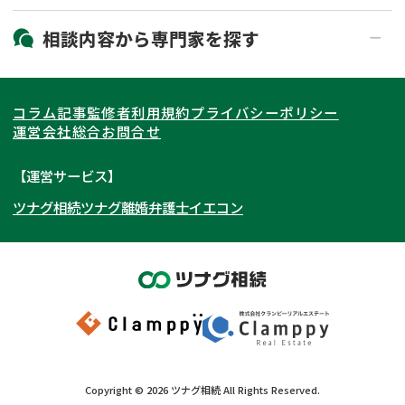
19時以降電話可能
電話相談可能
北海道・東北
相談内容から
専門家
を探す
LINE予約可能
出張面談可能
関東
北海道
青森県
遺言書作成・遺言執行
相続放棄
コラム記事
監修者
利用規約
プライバシーポリシー
相続登記
遺産分割
東海
岩手県
東京都
宮城県
神奈川県
運営会社
総合お問合せ
遺留分侵害額請求
相続税申告
関西
秋田県
埼玉県
愛知県
山形県
千葉県
静岡県
【運営サービス】
相続手続き
銀行手続き
ツナグ相続
ツナグ離婚弁護士
イエコン
北陸・甲信越
福島県
茨城県
岐阜県
大阪府
群馬県
山梨県
京都府
家族信託
成年後見・任意後見
贈与税
生前対策
中国・四国
栃木県
兵庫県
長野県
奈良県
石川県
相続人調査
相続財産調査
九州・沖縄
滋賀県
福井県
広島県
和歌山県
富山県
岡山県
不動産評価(相続不動産)
相続トラブル
新潟県
山口県
福岡県
三重県
島根県
佐賀県
Copyright ©
2026
ツナグ相続
All Rights Reserved.