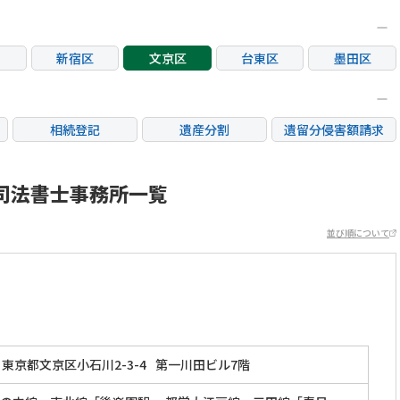
新宿区
文京区
台東区
墨田区
区
大田区
世田谷区
渋谷区
中野区
荒川区
板橋区
練馬区
足立区
相続登記
遺産分割
遺留分侵害額請求
市
立川市
三鷹市
府中市
調布市
銀行手続き
家族信託
成年後見・任意後見
市
日野市
東村山市
国分寺市
国立市
不動産評価(相続不動
司法書士事務所一覧
相続人調査
相続財産調査
産)
市
稲城市
並び順について
東京都文京区小石川2-3-4
第一川田ビル7階