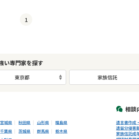
1
強い専門家を探す
東京都
家族信託
初回相談無料
土日祝の相談可能
19時以降電話可能
電話相談可能
LIN
相談
宮城県
秋田県
山形県
福島県
遺言書作成
遺留分侵害
千葉県
茨城県
群馬県
栃木県
家族信託
成