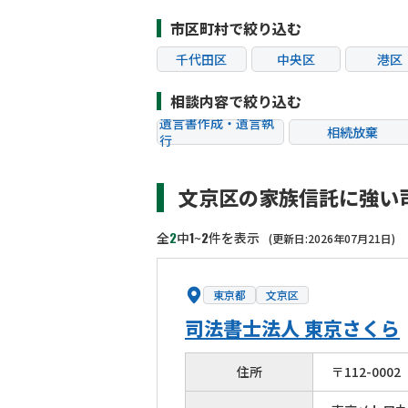
市区町村で絞り込む
千代田区
中央区
港区
江東区
品川区
目黒
相談内容で絞り込む
杉並区
豊島区
北区
遺言書作成・遺言執
相続放棄
行
葛飾区
江戸川区
八王子
相続税申告
相続手続き
町田市
小金井市
小平
文京区の家族信託に強い
贈与税
生前対策
狛江市
東大和市
清瀬
相続トラブル
2
1
2
全
中
~
件を表示
(更新日:2026年07月21日)
東京都
文京区
司法書士法人 東京さくら
住所
〒
112
-
0002