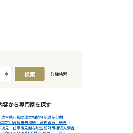
検索
詳細検索
E予約可能
出張面談可能
内容から
専門家
を探す
・遺言執行
相続放棄
相続登記
遺産分割
額請求
相続税申告
相続手続き
銀行手続き
年後見・任意後見
贈与税
生前対策
相続人調査