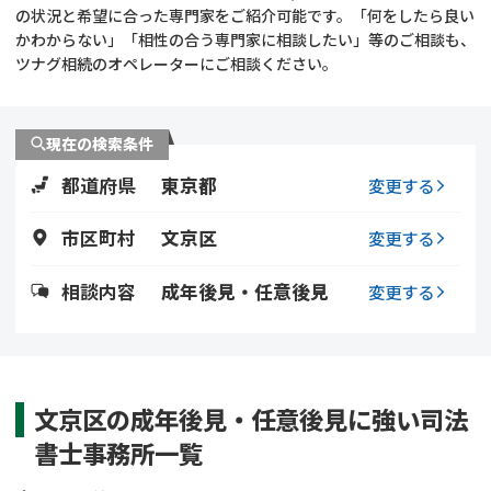
遺留分侵害額請求
相続手続き
の状況と希望に合った専門家をご紹介可能です。「何をしたら良い
かわからない」「相性の合う専門家に相談したい」等のご相談も、
ツナグ相続のオペレーターにご相談ください。
相続手続き
遺言
家族信託
遺産分割
現在の検索条件
都道府県
東京都
贈与税
不動産の相続
変更する
市区町村
文京区
変更する
相続人調査
相続登記
相談内容
成年後見・任意後見
変更する
不動産評価(相続不動
調査・アンケート
産)
文京区の成年後見・任意後見に強い司法
書士事務所一覧