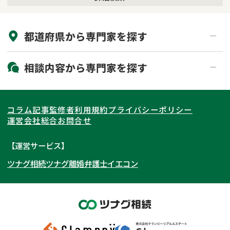
来所不要
オンライン面談可能
都道府県から
専門家
を探す
初回相談無料
土日祝の相談可能
19時以降電話可能
電話相談可能
北海道・東北
相談内容から
専門家
を探す
LINE予約可能
出張面談可能
関東
北海道
青森県
遺言書作成・遺言執行
相続放棄
コラム記事
監修者
利用規約
プライバシーポリシー
相続登記
遺産分割
東海
岩手県
東京都
宮城県
神奈川県
運営会社
総合お問合せ
遺留分侵害額請求
相続税申告
関西
秋田県
埼玉県
愛知県
山形県
千葉県
静岡県
【運営サービス】
相続手続き
銀行手続き
ツナグ相続
ツナグ離婚弁護士
イエコン
北陸・甲信越
福島県
茨城県
岐阜県
大阪府
群馬県
山梨県
京都府
家族信託
成年後見・任意後見
贈与税
生前対策
中国・四国
栃木県
兵庫県
長野県
奈良県
石川県
相続人調査
相続財産調査
九州・沖縄
滋賀県
福井県
広島県
和歌山県
富山県
岡山県
不動産評価(相続不動産)
相続トラブル