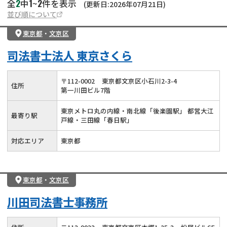
2
1
2
全
中
~
件を表示
(更新日:2026年07月21日)
並び順について
東京都
・
文京区
司法書士法人 東京さくら
〒
112
-
0002
東京都文京区小石川2-3-4
住所
第一川田ビル7階
東京メトロ丸の内線・南北線「後楽園駅」 都営大江
最寄り駅
戸線・三田線「春日駅」
対応エリア
東京都
東京都
・
文京区
川田司法書士事務所