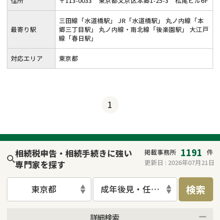
住所
〒
113
-
0033
東京都文京区本郷1-25-3
松尾ビル6F
三田線「水道橋駅」 JR「水道橋駅」 丸ノ内線「本
最寄り駅
郷三丁目駅」 丸ノ内線・南北線「後楽園駅」 大江戸
線「春日駅」
対応エリア
東京都
1
1191
相続税申告・相続手続きに強い
掲載事務所
件
更新日 :
2026年07月21日
専門家を探す
検索
東京都
成年後見・任意後見
詳細検索