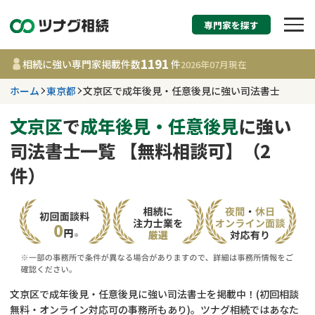
専門家を探す
相続税申告・相続手続
1191
相続に強い専門家掲載件数
件
2026年07月
現在
す
ホーム
東京都
文京区で成年後見・任意後見に強い司法書士
東京都
文京区
で
成年後見・任意後見
に強い
司法書士一覧 【無料相談可】（2
1191
事務所
件
件）
更新日 :
2026年07月21日
相談内容で探す
遺言書作成・遺言執行
費用相場
相続登記
コラム
文京区で成年後見・任意後見に強い司法書士を掲載中！(初回相談
無料・オンライン対応可の事務所もあり)。ツナグ相続ではあなた