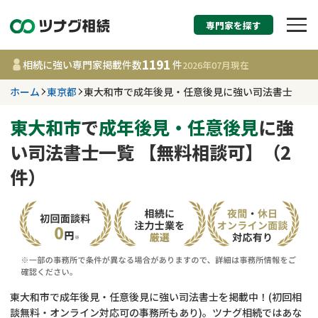
専門家を探す
相続税申告・相続手続
1191
相続に強い専門家掲載件数
件
2026年07月
現在
す
ホーム
東京都
東大和市で成年後見・任意後見に強い司法書士
東京都
東大和市
で
成年後見・任意後見
に強
い司法書士一覧 【無料相談可】（2
1191
事務所
件
件）
更新日 :
2026年07月21日
相談内容で探す
遺言書作成・遺言執行
費用相場
相続登記
コラム
東大和市で成年後見・任意後見に強い司法書士を掲載中！(初回相
談無料・オンライン対応可の事務所もあり)。ツナグ相続ではあな