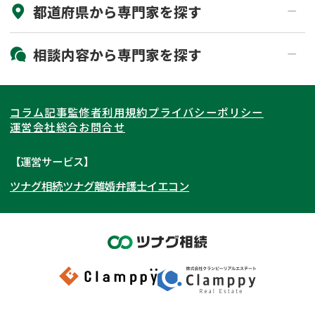
都道府県から
専門家
を探す
初回相談無料
土日祝の相談可能
19時以降電話可能
電話相談可能
北海道・東北
相談内容から
専門家
を探す
LINE予約可能
出張面談可能
関東
北海道
青森県
遺言書作成・遺言執行
相続放棄
コラム記事
監修者
利用規約
プライバシーポリシー
相続登記
遺産分割
東海
岩手県
東京都
宮城県
神奈川県
運営会社
総合お問合せ
遺留分侵害額請求
相続税申告
関西
秋田県
埼玉県
愛知県
山形県
千葉県
静岡県
【運営サービス】
相続手続き
銀行手続き
ツナグ相続
ツナグ離婚弁護士
イエコン
北陸・甲信越
福島県
茨城県
岐阜県
大阪府
群馬県
山梨県
京都府
家族信託
成年後見・任意後見
贈与税
生前対策
中国・四国
栃木県
兵庫県
長野県
奈良県
石川県
相続人調査
相続財産調査
九州・沖縄
滋賀県
福井県
広島県
和歌山県
富山県
岡山県
不動産評価(相続不動産)
相続トラブル
新潟県
山口県
福岡県
三重県
島根県
佐賀県