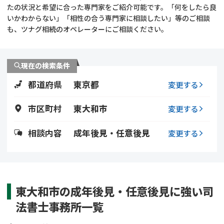
遺留分侵害額請求
相続手続き
たの状況と希望に合った専門家をご紹介可能です。「何をしたら良
いかわからない」「相性の合う専門家に相談したい」等のご相談
も、ツナグ相続のオペレーターにご相談ください。
相続手続き
遺言
家族信託
遺産分割
現在の検索条件
都道府県
東京都
贈与税
不動産の相続
変更する
市区町村
東大和市
変更する
相続人調査
相続登記
相談内容
成年後見・任意後見
変更する
不動産評価(相続不動
調査・アンケート
産)
東大和市の成年後見・任意後見に強い司
法書士事務所一覧