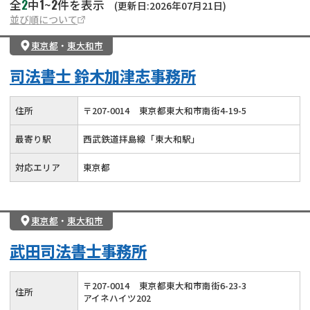
2
1
2
全
中
~
件を表示
(更新日:2026年07月21日)
並び順について
東京都
・
東大和市
司法書士 鈴木加津志事務所
住所
〒
207
-
0014
東京都東大和市南街4-19-5
最寄り駅
西武鉄道拝島線「東大和駅」
対応エリア
東京都
東京都
・
東大和市
武田司法書士事務所
〒
207
-
0014
東京都東大和市南街6-23-3
住所
アイネハイツ202