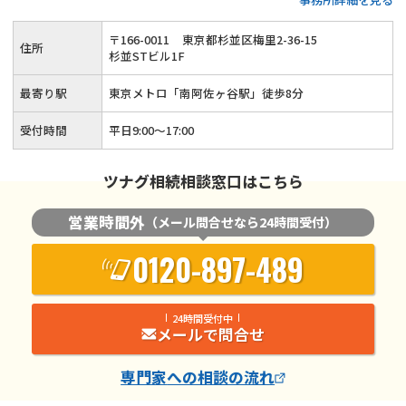
用、遺言書作成といった生前対策も得意◆土日祝日相談（要予
約）とオンライン面談にも対応している忙しい方が相談しやす
〒
166
-
0011
東京都杉並区梅里2-36-15
住所
い税理士事務所です。
杉並STビル1F
最寄り駅
東京メトロ「南阿佐ヶ谷駅」徒歩8分
受付時間
平日9:00～17:00
ツナグ相続相談窓口はこちら
営業時間外
（メール問合せなら24時間受付）
0120-897-489
24時間受付中
メールで問合せ
専門家
への相談の流れ