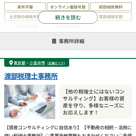
来所不要
オンライン面談可能
初回相談無料
続きを読む
土日祝の相談可能
19時以降電話可能
電話相談可能
LINE予約可能
出張面談可能
注力案件
事務所詳細
遺言書作成・遺言執行
相続放棄
相続登記
遺産分割
遺留分侵害額請求
相続税申告
東京都
・
小金井市
(近隣エリア)
相続手続き
銀行手続き
家族信託
渡部税理士事務所
成年後見・任意後見
贈与税
生前対策
相続人調査
相続財産調査
不動産評価(相続不動産)
【他の税理士にはないコン
相続トラブル
サルティング】お客様の資
産を守り、多様なニーズに
お応えします！
【資産コンサルティングに自信あり】【不動産の相続・活用に
強い税理士事務所】◇事業承継業務もおまかせください◇多様