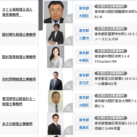
文京区
の近隣事務所
東京都
さくら坂税理士法人
東京都大田区田園調布本町56
東京事務所
横スクロール可能
大田区
B1-B
文京区
の近隣事務所
東京都
東京都武蔵野市中町1-15-5 
田村輝久税理士事務所
三鷹市
ノースヒルズ6F
文京区
の近隣事務所
東京都
東京都中野区本町2-1-8
田村真希税理士事務所
中野区
YSGarden704
文京区
の近隣事務所
東京都
東京都足立区綾瀬3-14-6 ル
河村芳明税理士事務所
足立区
ール綾瀬401号
文京区
の近隣事務所
東京都
菅沼修司公認会計士・
東京都大田区雪谷大塚町7-12
税理士事務所
大田区
原ビル
文京区
の近隣事務所
東京都
東京都豊島区南池袋2-12-1 
あさひ税理士事務所
豊島区
池袋ビル406号室