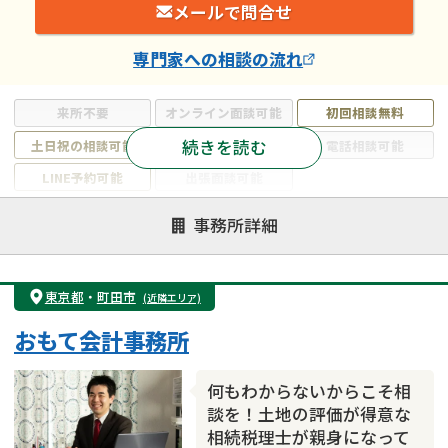
メールで問合せ
専門家
への相談の流れ
来所不要
オンライン面談可能
初回相談無料
続きを読む
土日祝の相談可能
19時以降電話可能
電話相談可能
LINE予約可能
出張面談可能
注力案件
事務所詳細
遺言書作成・遺言執行
相続放棄
相続登記
遺産分割
遺留分侵害額請求
相続税申告
東京都
・
町田市
(近隣エリア)
相続手続き
銀行手続き
家族信託
おもて会計事務所
成年後見・任意後見
贈与税
生前対策
相続人調査
相続財産調査
不動産評価(相続不動産)
何もわからないからこそ相
相続トラブル
談を！土地の評価が得意な
相続税理士が親身になって