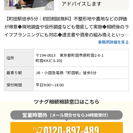
アドバイスします
【町田駅徒歩5分｜初回相談無料】不整形地や農地などの評価
が得意◆現地調査や役所調査なども徹底して実施◆相続後のラ
イフプランニングにも対応◆遺言書や資産の組み換えといった
事務所詳細を見る
生前対策も可能◆話しやすくて親切な税理士が、お客様の悩み
に寄り添いながら相続税申告をサポートします。
〒
194
-
0013
東京都町田市原町田2-8-1
住所
町田KKビル201
最寄り駅
JR・小田急電鉄「町田駅」徒歩5分
受付時間
平日9:00～18:00
ツナグ相続相談窓口はこちら
営業時間外
（メール問合せなら24時間受付）
0120-897-489