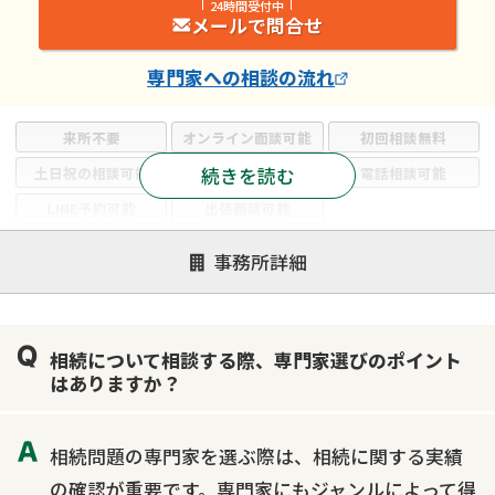
24時間受付中
メールで問合せ
専門家
への相談の流れ
来所不要
オンライン面談可能
初回相談無料
続きを読む
土日祝の相談可能
19時以降電話可能
電話相談可能
LINE予約可能
出張面談可能
注力案件
事務所詳細
遺言書作成・遺言執行
相続放棄
相続登記
遺産分割
遺留分侵害額請求
相続税申告
相続について相談する際、専門家選びのポイント
相続手続き
銀行手続き
家族信託
はありますか？
成年後見・任意後見
贈与税
生前対策
相続人調査
相続財産調査
不動産評価(相続不動産)
相続問題の専門家を選ぶ際は、相続に関する実績
相続トラブル
の確認が重要です。専門家にもジャンルによって得