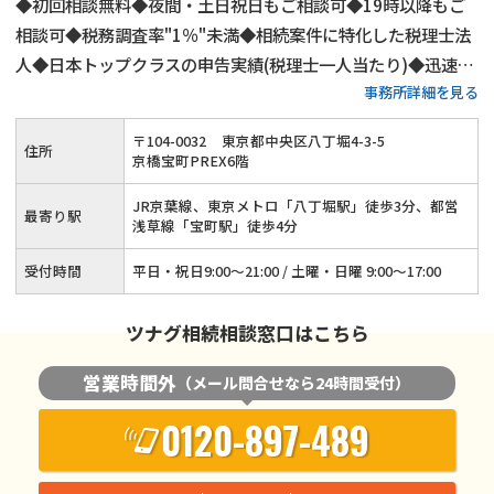
◆初回相談無料◆夜間・土日祝日もご相談可◆19時以降もご
相談可◆税務調査率"1％"未満◆相続案件に特化した税理士法
人◆日本トップクラスの申告実績(税理士一人当たり)◆迅速対
事務所詳細を見る
応をお約束、ご相談は1営業日以内に返答
〒
104
-
0032
東京都中央区八丁堀4-3-5
住所
京橋宝町PREX6階
JR京葉線、東京メトロ「八丁堀駅」徒歩3分、都営
最寄り駅
浅草線「宝町駅」徒歩4分
受付時間
平日・祝日9:00～21:00 / 土曜・日曜 9:00～17:00
ツナグ相続相談窓口はこちら
営業時間外
（メール問合せなら24時間受付）
0120-897-489