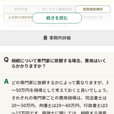
来所不要
オンライン面談可能
初回相談無料
続きを読む
土日祝の相談可能
19時以降電話可能
電話相談可能
LINE予約可能
出張面談可能
注力案件
事務所詳細
遺言書作成・遺言執行
相続放棄
相続登記
遺産分割
遺留分侵害額請求
相続税申告
相続について専門家に依頼する場合、費用はいく
相続手続き
銀行手続き
家族信託
らかかりますか？
成年後見・任意後見
贈与税
生前対策
相続人調査
相続財産調査
不動産評価(相続不動産)
どの専門家に依頼するかによって異なりますが、3
相続トラブル
～50万円を相場として考えておくと良いでしょう。
それぞれの専門家ごとの費用相場は、司法書士は
20～50万円、弁護士は20～60万円、行政書士は3
～15万円です。税理士に関しては、相続する遺産