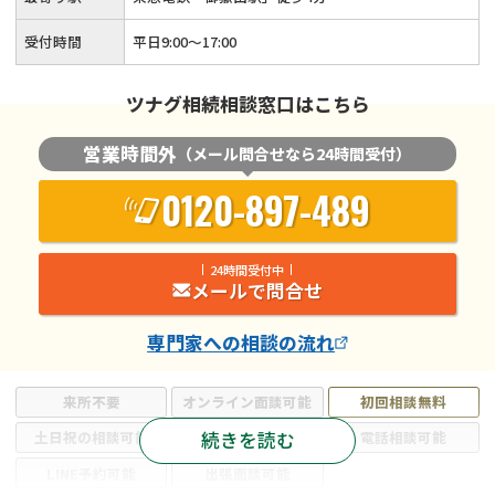
受付時間
平日9:00〜17:00
ツナグ相続相談窓口はこちら
営業時間外
（メール問合せなら24時間受付）
0120-897-489
24時間受付中
メールで問合せ
専門家
への相談の流れ
来所不要
オンライン面談可能
初回相談無料
続きを読む
土日祝の相談可能
19時以降電話可能
電話相談可能
LINE予約可能
出張面談可能