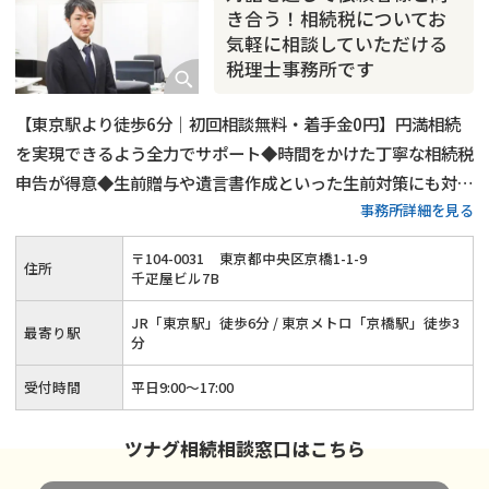
相続トラブル
き合う！相続税についてお
気軽に相談していただける
税理士事務所です
【東京駅より徒歩6分｜初回相談無料・着手金0円】円満相続
を実現できるよう全力でサポート◆時間をかけた丁寧な相続税
申告が得意◆生前贈与や遺言書作成といった生前対策にも対応
事務所詳細を見る
可能◆賃貸用不動産や会社（株式）の相続もお任せください◆
相談者様・依頼者様との対話を通じて真摯に対応いたします！
〒
104
-
0031
東京都中央区京橋1-1-9
住所
千疋屋ビル7B
JR「東京駅」徒歩6分 / 東京メトロ「京橋駅」徒歩3
最寄り駅
分
受付時間
平日9:00～17:00
ツナグ相続相談窓口はこちら