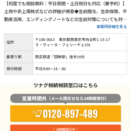
【何度でも相談無料｜平日夜間・土日祝日も対応（要予約）】
土地や非上場株式などの評価が得意◆生前贈与、生命保険、不
動産活用、エンディングノートなどの生前対策についても対応
事務所詳細を見る
可能◆税理士兼相続診断士が細やかな説明と親身な対応で、ご
依頼者様の相続を最後までしっかりとサポートします！
〒
188
-
0013
東京都西東京市向台町1-15-17
住所
ラ・ヴィータ・フェリーチェ101
最寄り駅
西武鉄道「田無駅」徒歩16分
受付時間
平日9:00〜18：00
ツナグ相続相談窓口はこちら
営業時間外
（メール問合せなら24時間受付）
0120-897-489
24時間受付中