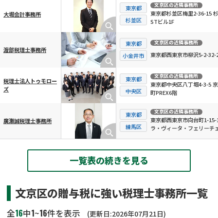
文京区
の近隣事務所
東京都
東京都杉並区梅里2-36-15 
大堀会計事務所
杉並区
STビル1F
文京区
の近隣事務所
東京都
渡部税理士事務所
東京都西東京市柳沢5-2-32-2
小金井市
文京区
の近隣事務所
東京都
税理士法人トゥモロー
東京都中央区八丁堀4-3-5 
ズ
中央区
町PREX6階
文京区
の近隣事務所
東京都
東京都西東京市向台町1-15-
廣瀬誠税理士事務所
練馬区
ラ・ヴィータ・フェリーチェ
一覧表の続きを見る
文京区の贈与税に強い税理士事務所一覧
16
1
16
全
中
~
件を表示
(更新日:2026年07月21日)