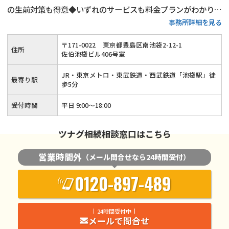
の生前対策も得意◆いずれのサービスも料金プランがわかりや
事務所詳細を見る
すい◆豊島区・板橋区・練馬区・北区で相続税申告をするなら
当事務所にご相談ください！15年以上の実務経験がある税理
〒
171
-
0022
東京都豊島区南池袋2-12-1
住所
士が丁寧に対応いたします！
佐伯池袋ビル406号室
JR・東京メトロ・東武鉄道・西武鉄道「池袋駅」徒
最寄り駅
歩5分
受付時間
平日 9:00～18:00
ツナグ相続相談窓口はこちら
営業時間外
（メール問合せなら24時間受付）
0120-897-489
24時間受付中
メールで問合せ