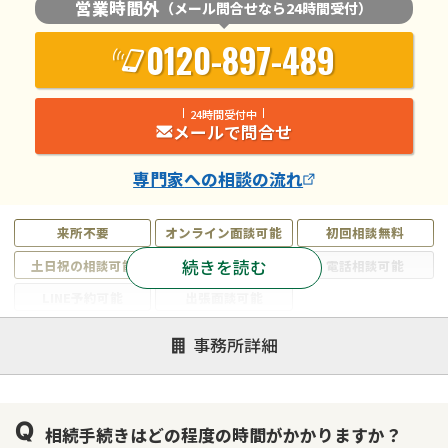
営業時間外
（メール問合せなら24時間受付）
0120-897-489
24時間受付中
メールで問合せ
専門家
への相談の流れ
来所不要
オンライン面談可能
初回相談無料
続きを読む
土日祝の相談可能
19時以降電話可能
電話相談可能
LINE予約可能
出張面談可能
注力案件
事務所詳細
遺言書作成・遺言執行
相続放棄
相続登記
遺産分割
遺留分侵害額請求
相続税申告
相続手続きはどの程度の時間がかかりますか？
相続手続き
銀行手続き
家族信託