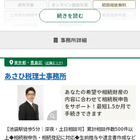
来所不要
オンライン面談可能
初回相談無料
続きを読む
土日祝の相談可能
19時以降電話可能
電話相談可能
LINE予約可能
出張面談可能
注力案件
事務所詳細
遺言書作成・遺言執行
相続放棄
相続登記
遺産分割
遺留分侵害額請求
相続税申告
東京都
・
豊島区
(近隣エリア)
相続手続き
銀行手続き
家族信託
あさひ税理士事務所
成年後見・任意後見
贈与税
生前対策
相続人調査
相続財産調査
不動産評価(相続不動産)
あなたの希望や相続財産の
相続トラブル
内容に合わせて相続税申告
をサポート！最短1.5か月で
手続きできます
【池袋駅徒歩5分｜深夜・土日相談可】累計相談件数500件以
上◆相続税申告・相続登記に対応◆生前贈与や遺言書作成など