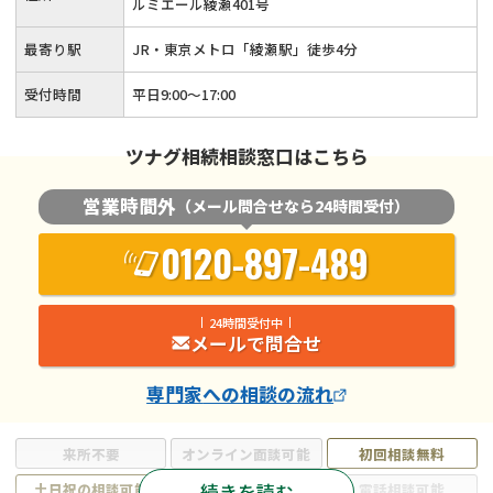
ルミエール綾瀬401号
最寄り駅
JR・東京メトロ「綾瀬駅」徒歩4分
受付時間
平日9:00〜17:00
ツナグ相続相談窓口はこちら
営業時間外
（メール問合せなら24時間受付）
0120-897-489
24時間受付中
メールで問合せ
専門家
への相談の流れ
来所不要
オンライン面談可能
初回相談無料
続きを読む
土日祝の相談可能
19時以降電話可能
電話相談可能