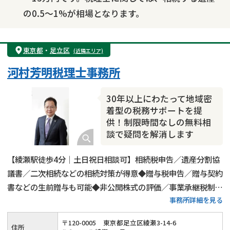
の0.5～1%が相場となります。
東京都
・
足立区
(近隣エリア)
河村芳明税理士事務所
30年以上にわたって地域密
着型の税務サポートを提
供！制限時間なしの無料相
談で疑問を解消します
【綾瀬駅徒歩4分｜土日祝日相談可】相続税申告／遺産分割協
議書／二次相続などの相続対策が得意◆贈与税申告／贈与契約
書などの生前贈与も可能◆非公開株式の評価／事業承継税制の
事務所詳細を見る
対応も実施◆20年以上の経験がある代表税理士が相続税申
告・生前対策・事業承継など相続全般についてサポートいたし
〒
120
-
0005
東京都足立区綾瀬3-14-6
住所
ます。