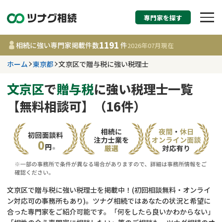
専門家を探す
相続税申告・相続手続
1191
相続に強い専門家掲載件数
件
2026年07月
現在
す
ホーム
東京都
文京区で贈与税に強い税理士
東京都
文京区
で
贈与税
に強い税理士一覧
【無料相談可】（16件）
1191
事務所
件
更新日 :
2026年07月21日
相談内容で探す
遺言書作成・遺言執行
費用相場
文京区で贈与税に強い税理士を掲載中！(初回相談無料・オンライ
ン対応可の事務所もあり)。ツナグ相続ではあなたの状況と希望に
相続登記
コラム
合った専門家をご紹介可能です。「何をしたら良いかわからない」