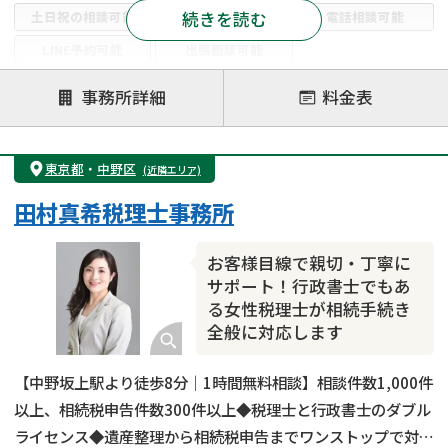
続きを読む
土日祝の相談可能
19時以降電話可能
電話相談可能
LINE予約可能
出張面談可能
注力案件
事務所詳細
料金表
遺言書作成・遺言執行
相続放棄
相続登記
遺産分割
遺留分侵害額請求
相続税申告
東京都
・
中野区
(近隣エリア)
相続手続き
銀行手続き
家族信託
田村真希税理士事務所
成年後見・任意後見
贈与税
生前対策
相続人調査
相続財産調査
不動産評価(相続不動産)
お客様目線で親切・丁寧に
相続トラブル
サポート！行政書士でもあ
る女性税理士が相続手続き
全般に対応します
【中野坂上駅より徒歩8分｜1時間無料相談】相談件数1,000件
以上、相続税申告件数300件以上◆税理士と行政書士のダブル
ライセンス◆遺産整理から相続税申告までワンストップで対応