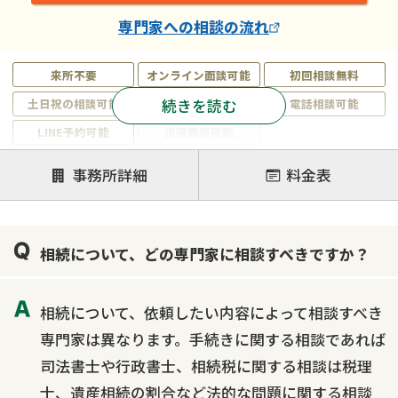
専門家
への相談の流れ
来所不要
オンライン面談可能
初回相談無料
続きを読む
土日祝の相談可能
19時以降電話可能
電話相談可能
LINE予約可能
出張面談可能
注力案件
事務所詳細
料金表
遺言書作成・遺言執行
相続放棄
相続登記
遺産分割
遺留分侵害額請求
相続税申告
相続について、どの専門家に相談すべきですか？
相続手続き
銀行手続き
家族信託
成年後見・任意後見
贈与税
生前対策
相続について、依頼したい内容によって相談すべき
相続人調査
相続財産調査
不動産評価(相続不動産)
専門家は異なります。手続きに関する相談であれば
相続トラブル
司法書士や行政書士、相続税に関する相談は税理
士、遺産相続の割合など法的な問題に関する相談