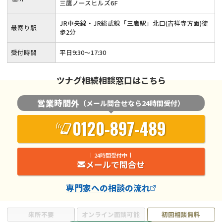
三鷹ノースヒルズ6F
JR中央線・JR総武線「三鷹駅」北口(吉祥寺方面)徒
最寄り駅
歩2分
受付時間
平日9:30～17:30
ツナグ相続相談窓口はこちら
営業時間外
（メール問合せなら24時間受付）
0120-897-489
24時間受付中
メールで問合せ
専門家
への相談の流れ
来所不要
オンライン面談可能
初回相談無料