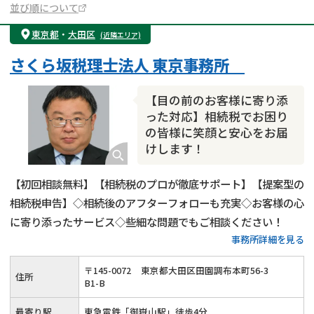
並び順について
東京都
・
大田区
(近隣エリア)
さくら坂税理士法人 東京事務所
【目の前のお客様に寄り添
った対応】相続税でお困り
の皆様に笑顔と安心をお届
けします！
【初回相談無料】【相続税のプロが徹底サポート】【提案型の
相続税申告】◇相続後のアフターフォローも充実◇お客様の心
に寄り添ったサービス◇些細な問題でもご相談ください！
事務所詳細を見る
〒
145
-
0072
東京都大田区田園調布本町56-3
住所
B1-B
最寄り駅
東急電鉄「御嶽山駅」徒歩4分