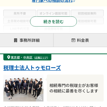
専門家
への相談の流れ
来所不要
オンライン面談可能
初回相談無料
続きを読む
土日祝の相談可能
19時以降電話可能
電話相談可能
LINE予約可能
出張面談可能
注力案件
事務所詳細
料金表
遺言書作成・遺言執行
相続放棄
相続登記
遺産分割
遺留分侵害額請求
相続税申告
東京都
・
中央区
(近隣エリア)
相続手続き
銀行手続き
家族信託
税理士法人トゥモローズ
成年後見・任意後見
贈与税
生前対策
相続人調査
相続財産調査
不動産評価(相続不動産)
相続トラブル
相続専門の税理士がお客様
の相続に最善を尽くします