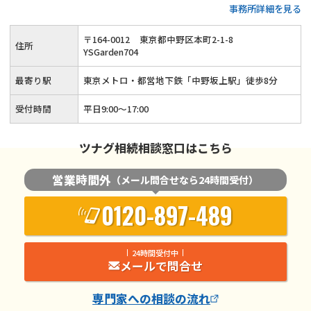
事務所詳細を見る
可能◆20年以上の実務経験がある女性税理士が、お客様の気
持ちに寄り添って親切・丁寧に相続手続きを行います。
〒
164
-
0012
東京都中野区本町2-1-8
住所
YSGarden704
最寄り駅
東京メトロ・都営地下鉄「中野坂上駅」徒歩8分
受付時間
平日9:00〜17:00
ツナグ相続相談窓口はこちら
営業時間外
（メール問合せなら24時間受付）
0120-897-489
24時間受付中
メールで問合せ
専門家
への相談の流れ