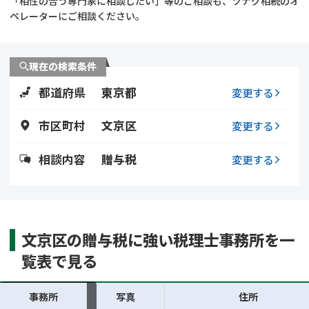
「相性の合う専門家に相談したい」等のご相談も、ツナグ相続のオ
遺留分侵害額請求
相続手続き
ペレーターにご相談ください。
相続手続き
遺言
現在の検索条件
家族信託
遺産分割
都道府県
東京都
変更する
贈与税
不動産の相続
市区町村
文京区
変更する
相続人調査
相続登記
相談内容
贈与税
変更する
不動産評価(相続不動
調査・アンケート
産)
文京区の贈与税に強い税理士事務所を一
覧表で見る
事務所
写真
住所