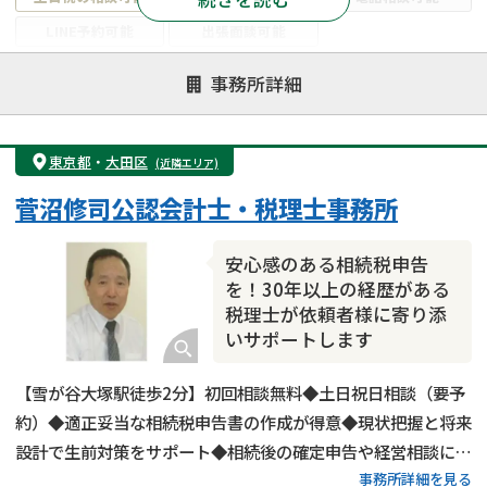
LINE予約可能
出張面談可能
注力案件
事務所詳細
遺言書作成・遺言執行
相続放棄
相続登記
遺産分割
遺留分侵害額請求
相続税申告
東京都
・
大田区
(近隣エリア)
相続手続き
銀行手続き
家族信託
菅沼修司公認会計士・税理士事務所
成年後見・任意後見
贈与税
生前対策
相続人調査
相続財産調査
不動産評価(相続不動産)
安心感のある相続税申告
相続トラブル
を！30年以上の経歴がある
税理士が依頼者様に寄り添
いサポートします
【雪が谷大塚駅徒歩2分】初回相談無料◆土日祝日相談（要予
約）◆適正妥当な相続税申告書の作成が得意◆現状把握と将来
設計で生前対策をサポート◆相続後の確定申告や経営相談にも
事務所詳細を見る
対応可能◆ベテラン税理士が相談から申告後のフォローまで対