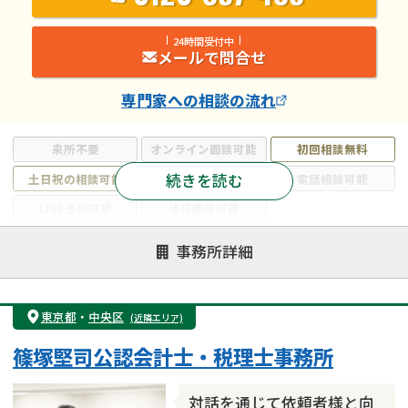
24時間受付中
メールで問合せ
専門家
への相談の流れ
来所不要
オンライン面談可能
初回相談無料
続きを読む
土日祝の相談可能
19時以降電話可能
電話相談可能
LINE予約可能
出張面談可能
注力案件
事務所詳細
遺言書作成・遺言執行
相続放棄
相続登記
遺産分割
遺留分侵害額請求
相続税申告
東京都
・
中央区
(近隣エリア)
相続手続き
銀行手続き
家族信託
篠塚堅司公認会計士・税理士事務所
成年後見・任意後見
贈与税
生前対策
相続人調査
相続財産調査
不動産評価(相続不動産)
対話を通じて依頼者様と向