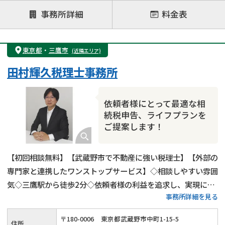
注力案件
事務所詳細
料金表
遺言書作成・遺言執行
相続放棄
相続登記
遺産分割
遺留分侵害額請求
相続税申告
東京都
・
三鷹市
(近隣エリア)
相続手続き
銀行手続き
家族信託
田村輝久税理士事務所
成年後見・任意後見
贈与税
生前対策
相続人調査
相続財産調査
不動産評価(相続不動産)
依頼者様にとって最適な相
相続トラブル
続税申告、ライフプランを
ご提案します！
【初回相談無料】【武蔵野市で不動産に強い税理士】【外部の
専門家と連携したワンストップサービス】◇相談しやすい雰囲
気◇三鷹駅から徒歩2分◇依頼者様の利益を追求し、実現に全
事務所詳細を見る
力を尽くします！
〒
180
-
0006
東京都武蔵野市中町1-15-5
住所