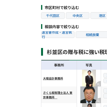
市区町村で絞り込む
千代田区
中央区
港区
江東区
品川区
目黒
相談内容で絞り込む
杉並区
豊島区
北区
遺言書作成・遺言執
相続放棄
行
葛飾区
江戸川区
八王子
相続税申告
相続手続き
町田市
小金井市
小平
杉並区の贈与税に強い税
贈与税
生前対策
狛江市
東大和市
清瀬
相続トラブル
事務所
写真
大堀会計事務所
横スクロール可能
さくら坂税理士法人 東
京事務所