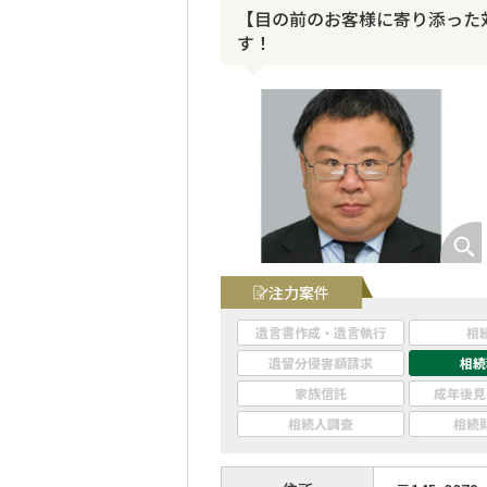
【目の前のお客様に寄り添った
す！
注力案件
遺言書作成・遺言執行
相
遺留分侵害額請求
相続
家族信託
成年後見
相続人調査
相続