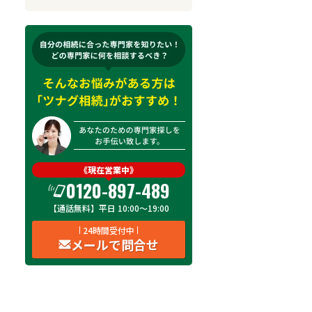
来所不要
オンライン面談可能
初回相談無料
土日祝の相談可能
19時以降電話可能
電話相談可能
LINE予約可能
出張面談可能
《現在営業中》
0120-897-489
費用
オンライン面談
土日祝
19時以降
出
【通話無料】平日 10:00～19:00
費用を見る
24時間受付中
対応可
対応可
対応可
メールで問合せ
費用を見る
対応不可
対応不可
対応不可