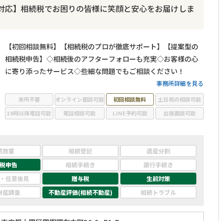
対応】相続税でお困りの皆様に笑顔と安心をお届けしま
【初回相談無料】【相続税のプロが徹底サポート】【提案型の
相続税申告】◇相続後のアフターフォローも充実◇お客様の心
に寄り添ったサービス◇些細な問題でもご相談ください！
事務所詳細を見る
来所不要
オンライン面談可能
初回相談無料
土日祝の相談可能
19時以降電話可能
電話相談可能
LINE予約可能
出張面談可能
続放棄
相続登記
遺産分割
税申告
相続手続き
銀行手続き
・任意後見
贈与税
生前対策
財産調査
不動産評価(相続不動産)
相続トラブル