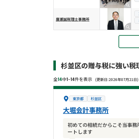
廣瀬誠税理士事務所
杉並区の贈与税に強い税
14
1
14
全
中
~
件を表示
(更新日:2026年07月21日)
東京都
杉並区
大堀会計事務所
初めての相続だからこそ当事務
ートします