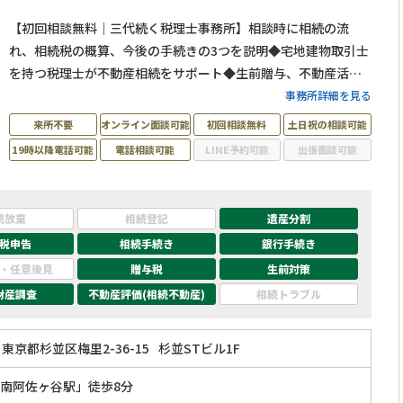
【初回相談無料｜三代続く税理士事務所】相談時に相続の流
れ、相続税の概算、今後の手続きの3つを説明◆宅地建物取引士
を持つ税理士が不動産相続をサポート◆生前贈与、不動産活
用、遺言書作成といった生前対策も得意◆土日祝日相談（要予
事務所詳細を見る
約）とオンライン面談にも対応している忙しい方が相談しやす
来所不要
オンライン面談可能
初回相談無料
土日祝の相談可能
い税理士事務所です。
19時以降電話可能
電話相談可能
LINE予約可能
出張面談可能
続放棄
相続登記
遺産分割
税申告
相続手続き
銀行手続き
・任意後見
贈与税
生前対策
財産調査
不動産評価(相続不動産)
相続トラブル
東京都杉並区梅里2-36-15
杉並STビル1F
南阿佐ヶ谷駅」徒歩8分