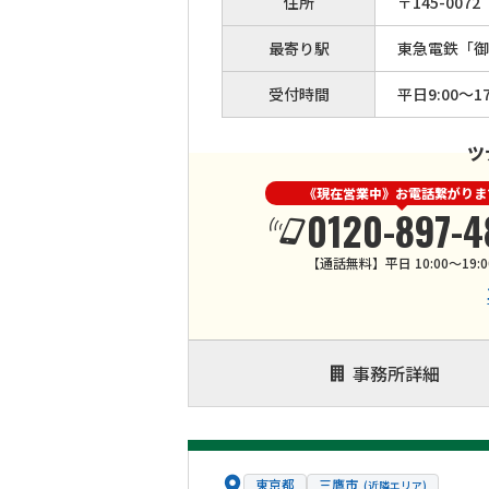
住所
〒
145
-
0072
最寄り駅
東急電鉄「御
受付時間
平日9:00〜17
ツ
《現在営業中》お電話繋がりま
0120-897-4
【通話無料】平日 10:00～19:0
事務所詳細
東京都
三鷹市
(近隣エリア)