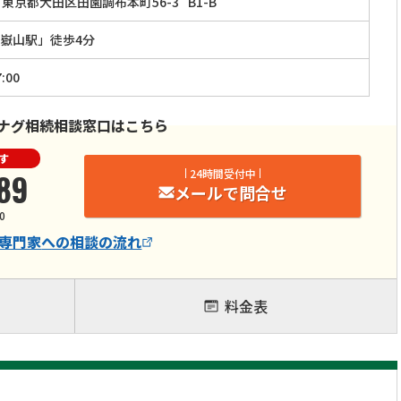
東京都大田区田園調布本町56-3
B1-B
嶽山駅」徒歩4分
:00
ナグ相続相談窓口はこちら
す
89
24時間受付中
メールで問合せ
0
専門家
への相談の流れ
料金表