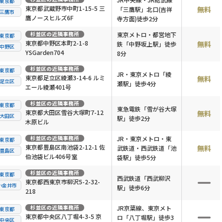
東京都
東京都武蔵野市中町1-15-5 三
無料
「三鷹駅」北口(吉祥
三鷹市
鷹ノースヒルズ6F
寺方面)徒歩2分
杉並区
の近隣事務所
東京メトロ・都営地下
東京都
東京都中野区本町2-1-8
無料
鉄「中野坂上駅」徒歩
中野区
YSGarden704
8分
杉並区
の近隣事務所
東京都
JR・東京メトロ「綾
東京都足立区綾瀬3-14-6 ルミ
無料
足立区
瀬駅」徒歩4分
エール綾瀬401号
杉並区
の近隣事務所
東京都
東急電鉄「雪が谷大塚
東京都大田区雪谷大塚町7-12
無料
大田区
駅」徒歩2分
木原ビル
杉並区
の近隣事務所
JR・東京メトロ・東
東京都
東京都豊島区南池袋2-12-1 佐
無料
武鉄道・西武鉄道「池
豊島区
伯池袋ビル406号室
袋駅」徒歩5分
杉並区
の近隣事務所
東京都
西武鉄道「西武柳沢
東京都西東京市柳沢5-2-32-
小金井市
駅」徒歩6分
218
杉並区
の近隣事務所
JR京葉線、東京メト
東京都
東京都中央区八丁堀4-3-5 京
ロ「八丁堀駅」徒歩3
中央区