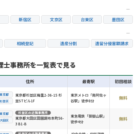
新宿区
文京区
台東区
墨田区
区
大田区
世田谷区
渋谷区
中野区
荒川区
板橋区
練馬区
足立区
相続登記
遺産分割
遺留分侵害額請求
市
立川市
三鷹市
府中市
調布市
銀行手続き
家族信託
成年後見・任意後見
市
日野市
東村山市
国分寺市
国立市
不動産評価(相続不動
理士事務所を一覧表で見る
相続人調査
相続財産調査
産)
市
稲城市
住所
最寄駅
初回相談
東京都
東京都杉並区梅里2-36-15 杉
東京メトロ「南阿佐ヶ
無料
並STビル1F
谷駅」徒歩8分
杉並区
杉並区
の近隣事務所
東京都
東急電鉄「御嶽山駅」
東京都大田区田園調布本町56-
無料
大田区
徒歩4分
3 B1-B
杉並区
の近隣事務所
JR中央線・JR総武線