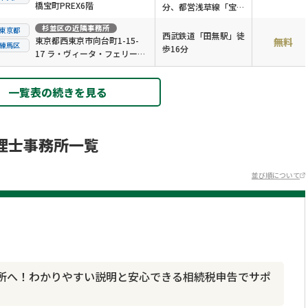
橋宝町PREX6階
分、都営浅草線「宝町
駅」徒歩4分
杉並区
の近隣事務所
東京都
西武鉄道「田無駅」徒
東京都西東京市向台町1-15-
無料
練馬区
歩16分
17 ラ・ヴィータ・フェリーチ
ェ101
一覧表の続きを見る
理士事務所一覧
並び順について
所へ！わかりやすい説明と安心できる相続税申告でサポ