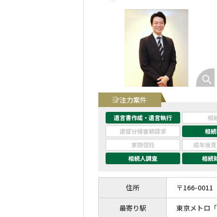
注力案件
遺言書作成・遺言執行
相
遺留分侵害額請求
相続
家族信託
成年後見
相続人調査
相続
住所
〒
166
-
0011
最寄り駅
東京メトロ「