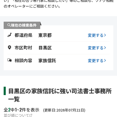
い」「相性の合う専門家に相談したい」等のご相談も、ツナグ相続
遺留分侵害額請求
相続手続き
のオペレーターにご相談ください。
相続手続き
遺言
現在の検索条件
家族信託
遺産分割
都道府県
東京都
変更する
贈与税
不動産の相続
市区町村
目黒区
変更する
相続人調査
相続登記
相談内容
家族信託
変更する
不動産評価(相続不動
調査・アンケート
産)
目黒区の家族信託に強い司法書士事務所
一覧
2
1
2
全
中
~
件を表示
(更新日:2026年07月21日)
並び順について