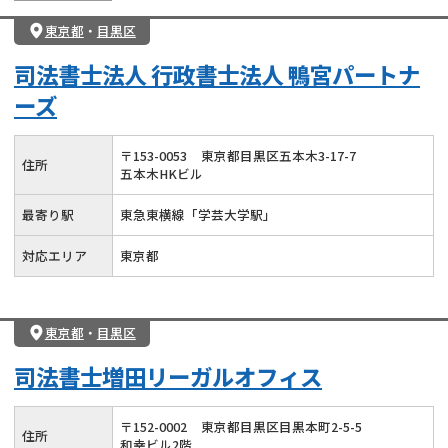
東京都
・
目黒区
司法書士法人 行政書士法人 鴨宮パートナ
ーズ
〒
153
-
0053
東京都目黒区五本木3-17-7
住所
五本木HKビル
最寄り駅
東急東横線「学芸大学駅」
対応エリア
東京都
東京都
・
目黒区
司法書士増田リーガルオフィス
〒
152
-
0002
東京都目黒区目黒本町2-5-5
住所
和幸ビル2階