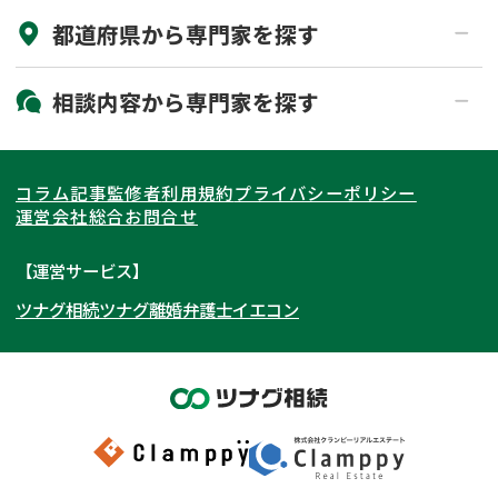
都道府県から
専門家
を探す
初回相談無料
土日祝の相談可能
19時以降電話可能
電話相談可能
北海道・東北
相談内容から
専門家
を探す
LINE予約可能
出張面談可能
関東
北海道
青森県
遺言書作成・遺言執行
相続放棄
コラム記事
監修者
利用規約
プライバシーポリシー
相続登記
遺産分割
東海
岩手県
東京都
宮城県
神奈川県
運営会社
総合お問合せ
遺留分侵害額請求
相続税申告
関西
秋田県
埼玉県
愛知県
山形県
千葉県
静岡県
【運営サービス】
相続手続き
銀行手続き
ツナグ相続
ツナグ離婚弁護士
イエコン
北陸・甲信越
福島県
茨城県
岐阜県
大阪府
群馬県
山梨県
京都府
家族信託
成年後見・任意後見
贈与税
生前対策
中国・四国
栃木県
兵庫県
長野県
奈良県
石川県
相続人調査
相続財産調査
九州・沖縄
滋賀県
福井県
広島県
和歌山県
富山県
岡山県
不動産評価(相続不動産)
相続トラブル