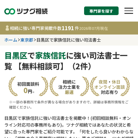
専門家を探す
相続税申告・相続手続
1191
相続に強い専門家掲載件数
件
2026年07月
現在
す
ホーム
東京都
目黒区で家族信託に強い司法書士
東京都
目黒区
で
家族信託
に強い司法書士一
覧 【無料相談可】（2件）
1191
事務所
件
更新日 :
2026年07月21日
相談内容で探す
遺言書作成・遺言執行
費用相場
目黒区で家族信託に強い司法書士を掲載中！(初回相談無料・オン
ライン対応可の事務所もあり)。ツナグ相続ではあなたの状況と希
相続登記
コラム
望に合った専門家をご紹介可能です。「何をしたら良いかわからな