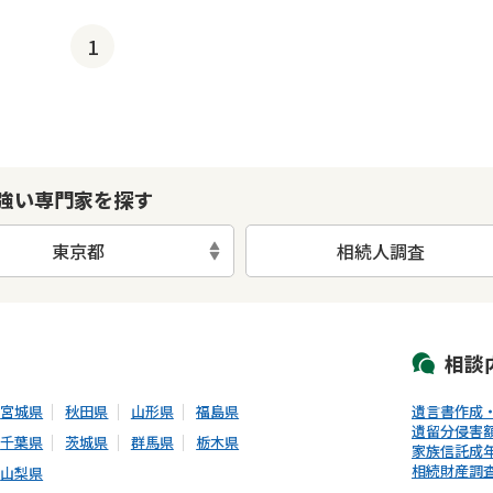
1
強い専門家を探す
東京都
相続人調査
初回相談無料
土日祝の相談可能
19時以降電話可能
電話相談可能
LIN
相談
宮城県
秋田県
山形県
福島県
遺言書作成
遺留分侵害
千葉県
茨城県
群馬県
栃木県
家族信託
成
相続財産調
山梨県