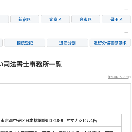
新宿区
文京区
台東区
墨田区
区
大田区
世田谷区
渋谷区
中野区
荒川区
板橋区
練馬区
足立区
相続登記
遺産分割
遺留分侵害額請求
市
立川市
三鷹市
府中市
調布市
銀行手続き
家族信託
成年後見・任意後見
市
日野市
東村山市
国分寺市
国立市
不動産評価(相続不動
い司法書士事務所一覧
相続人調査
相続財産調査
産)
市
稲城市
並び順について
東京都中央区日本橋蛎殻町1-28-9
ヤマナシビル1階