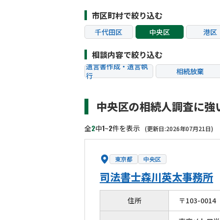
市区町村で絞り込む
千代田区
中央区
港区
江東区
品川区
目黒
相談内容で絞り込む
杉並区
豊島区
北区
遺言書作成・遺言執
相続放棄
行
葛飾区
江戸川区
八王子
相続税申告
相続手続き
町田市
小金井市
小平
中央区の相続人調査に強
贈与税
生前対策
狛江市
東大和市
清瀬
相続トラブル
2
1
2
全
中
~
件を表示
(更新日:2026年07月21日)
東京都
中央区
司法書士森川英太事務所
住所
〒
103
-
0014