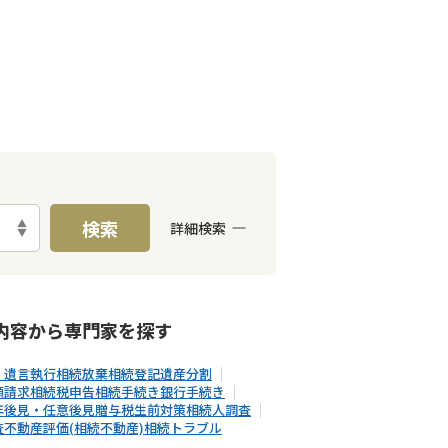
検索
詳細検索
E予約可能
出張面談可能
内容から
専門家
を探す
・遺言執行
相続放棄
相続登記
遺産分割
額請求
相続税申告
相続手続き
銀行手続き
年後見・任意後見
贈与税
生前対策
相続人調査
査
不動産評価(相続不動産)
相続トラブル