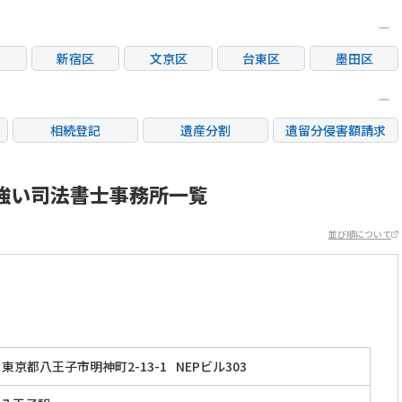
新宿区
文京区
台東区
墨田区
区
大田区
世田谷区
渋谷区
中野区
荒川区
板橋区
練馬区
足立区
相続登記
遺産分割
遺留分侵害額請求
市
立川市
三鷹市
府中市
調布市
銀行手続き
家族信託
成年後見・任意後見
市
日野市
東村山市
国分寺市
国立市
不動産評価(相続不動
強い司法書士事務所一覧
相続人調査
相続財産調査
産)
市
稲城市
並び順について
東京都八王子市明神町2-13-1
NEPビル303