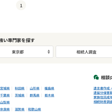
1
強い専門家を探す
東京都
相続人調査
初回相談無料
土日祝の相談可能
19時以降電話可能
電話相談可能
LIN
相談
宮城県
秋田県
山形県
福島県
遺言書作成
遺留分侵害
千葉県
茨城県
群馬県
栃木県
家族信託
成
相続財産調
山梨県
奈良県
滋賀県
和歌山県