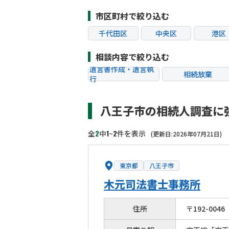
市区町村で絞り込む
千代田区
中央区
港区
江東区
品川区
目黒
相談内容で絞り込む
杉並区
豊島区
北区
遺言書作成・遺言執
相続放棄
行
葛飾区
江戸川区
八王子
相続税申告
相続手続き
町田市
小金井市
小平
八王子市の相続人調査に
贈与税
生前対策
狛江市
東大和市
清瀬
相続トラブル
2
1
2
全
中
~
件を表示
(更新日:2026年07月21日)
東京都
八王子市
木元司法書士事務所
住所
〒
192
-
0046