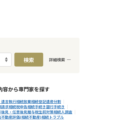
検索
詳細検索
E予約可能
出張面談可能
内容から
専門家
を探す
・遺言執行
相続放棄
相続登記
遺産分割
額請求
相続税申告
相続手続き
銀行手続き
年後見・任意後見
贈与税
生前対策
相続人調査
査
不動産評価(相続不動産)
相続トラブル