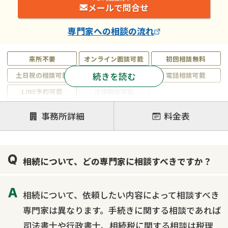
メールで問合せ
専門家
への相談の流れ
来所不要
オンライン面談可能
初回相談無料
続きを読む
土日祝の相談可能
19時以降電話可能
電話相談可能
LINE予約可能
出張面談可能
注力案件
事務所詳細
料金表
遺言書作成・遺言執行
相続放棄
相続登記
遺産分割
遺留分侵害額請求
相続税申告
相続について、どの専門家に相談すべきですか？
相続手続き
銀行手続き
家族信託
成年後見・任意後見
贈与税
生前対策
相続について、依頼したい内容によって相談すべき
相続人調査
相続財産調査
不動産評価(相続不動産)
専門家は異なります。手続きに関する相談であれば
相続トラブル
司法書士や行政書士、相続税に関する相談は税理