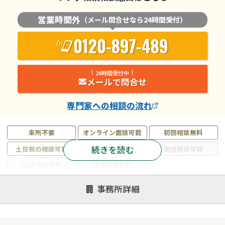
営業時間外
（メール問合せなら24時間受付）
0120-897-489
24時間受付中
メールで問合せ
専門家
への相談の流れ
来所不要
オンライン面談可能
初回相談無料
続きを読む
土日祝の相談可能
19時以降電話可能
電話相談可能
LINE予約可能
出張面談可能
注力案件
事務所詳細
遺言書作成・遺言執行
相続放棄
相続登記
遺産分割
遺留分侵害額請求
相続税申告