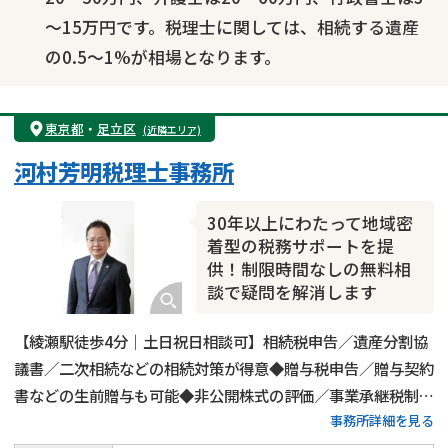
～15万円です。税理士に関しては、相続する遺産
の0.5～1%が相場となります。
東京都
・
足立区
(近隣エリア)
河村芳明税理士事務所
30年以上にわたって地域密
着型の税務サポートを提
供！制限時間なしの無料相
談で疑問を解消します
【綾瀬駅徒歩4分｜土日祝日相談可】相続税申告／遺産分割協
議書／二次相続などの相続対策が得意◆贈与税申告／贈与契約
書などの生前贈与も可能◆非公開株式の評価／事業承継税制の
事務所詳細を見る
対応も実施◆20年以上の経験がある代表税理士が相続税申