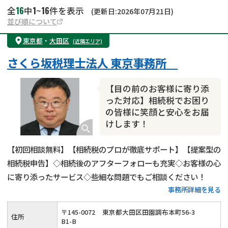
16
1
16
全
中
~
件を表示
(更新日:2026年07月21日)
並び順について
東京都
・
大田区
(近隣エリア)
さくら坂税理士法人 東京事務所
【目の前のお客様に寄り添
った対応】相続税でお困り
の皆様に笑顔と安心をお届
けします！
【初回相談無料】【相続税のプロが徹底サポート】【提案型の
相続税申告】◇相続後のアフターフォローも充実◇お客様の心
に寄り添ったサービス◇些細な問題でもご相談ください！
事務所詳細を見る
〒
145
-
0072
東京都大田区田園調布本町56-3
住所
B1-B