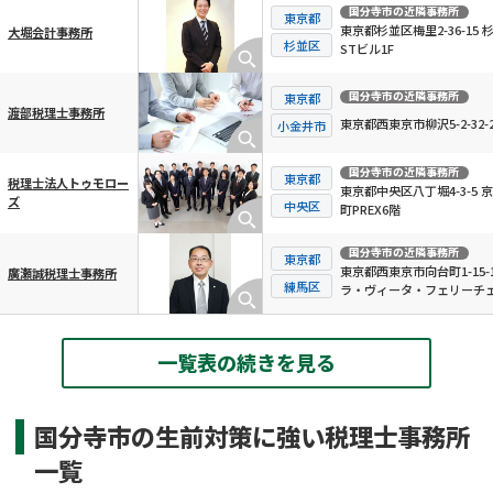
国分寺市
の近隣事務所
東京都
東京都杉並区梅里2-36-15 
大堀会計事務所
杉並区
STビル1F
国分寺市
の近隣事務所
東京都
渡部税理士事務所
東京都西東京市柳沢5-2-32-2
小金井市
国分寺市
の近隣事務所
東京都
税理士法人トゥモロー
東京都中央区八丁堀4-3-5 
ズ
中央区
町PREX6階
国分寺市
の近隣事務所
東京都
東京都西東京市向台町1-15-
廣瀬誠税理士事務所
練馬区
ラ・ヴィータ・フェリーチェ
一覧表の続きを見る
国分寺市の生前対策に強い税理士事務所
一覧