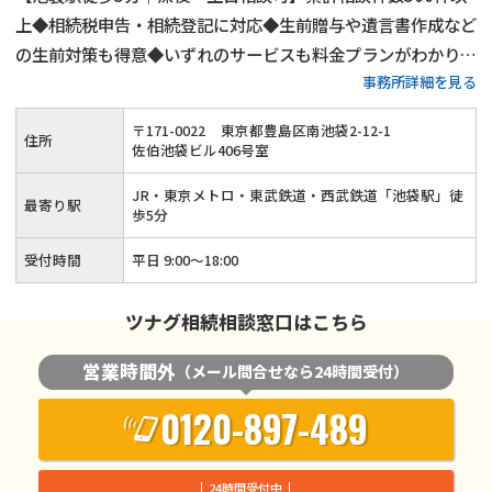
上◆相続税申告・相続登記に対応◆生前贈与や遺言書作成など
の生前対策も得意◆いずれのサービスも料金プランがわかりや
事務所詳細を見る
すい◆豊島区・板橋区・練馬区・北区で相続税申告をするなら
当事務所にご相談ください！15年以上の実務経験がある税理
〒
171
-
0022
東京都豊島区南池袋2-12-1
住所
士が丁寧に対応いたします！
佐伯池袋ビル406号室
JR・東京メトロ・東武鉄道・西武鉄道「池袋駅」徒
最寄り駅
歩5分
受付時間
平日 9:00～18:00
ツナグ相続相談窓口はこちら
営業時間外
（メール問合せなら24時間受付）
0120-897-489
24時間受付中