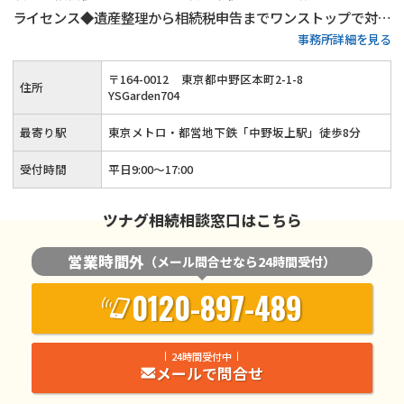
ライセンス◆遺産整理から相続税申告までワンストップで対応
事務所詳細を見る
可能◆20年以上の実務経験がある女性税理士が、お客様の気
持ちに寄り添って親切・丁寧に相続手続きを行います。
〒
164
-
0012
東京都中野区本町2-1-8
住所
YSGarden704
最寄り駅
東京メトロ・都営地下鉄「中野坂上駅」徒歩8分
受付時間
平日9:00〜17:00
ツナグ相続相談窓口はこちら
営業時間外
（メール問合せなら24時間受付）
0120-897-489
24時間受付中
メールで問合せ