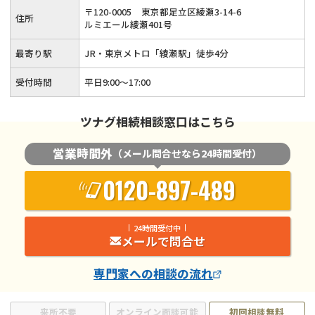
告・生前対策・事業承継など相続全般についてサポートいたし
〒
120
-
0005
東京都足立区綾瀬3-14-6
住所
ます。
ルミエール綾瀬401号
最寄り駅
JR・東京メトロ「綾瀬駅」徒歩4分
受付時間
平日9:00〜17:00
ツナグ相続相談窓口はこちら
営業時間外
（メール問合せなら24時間受付）
0120-897-489
24時間受付中
メールで問合せ
専門家
への相談の流れ
来所不要
オンライン面談可能
初回相談無料