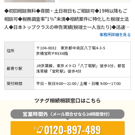
◆初回相談無料◆夜間・土日祝日もご相談可◆19時以降もご
相談可◆税務調査率"1％"未満◆相続案件に特化した税理士法
人◆日本トップクラスの申告実績(税理士一人当たり)◆迅速対
事務所詳細を見る
応をお約束、ご相談は1営業日以内に返答
〒
104
-
0032
東京都中央区八丁堀4-3-5
住所
京橋宝町PREX6階
JR京葉線、東京メトロ「八丁堀駅」徒歩3分、都営
最寄り駅
浅草線「宝町駅」徒歩4分
受付時間
平日・祝日9:00～21:00 / 土曜・日曜 9:00～17:00
ツナグ相続相談窓口はこちら
営業時間外
（メール問合せなら24時間受付）
0120-897-489