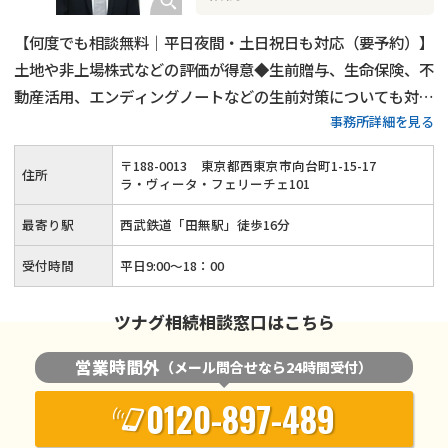
【何度でも相談無料｜平日夜間・土日祝日も対応（要予約）】
土地や非上場株式などの評価が得意◆生前贈与、生命保険、不
動産活用、エンディングノートなどの生前対策についても対応
事務所詳細を見る
可能◆税理士兼相続診断士が細やかな説明と親身な対応で、ご
依頼者様の相続を最後までしっかりとサポートします！
〒
188
-
0013
東京都西東京市向台町1-15-17
住所
ラ・ヴィータ・フェリーチェ101
最寄り駅
西武鉄道「田無駅」徒歩16分
受付時間
平日9:00〜18：00
ツナグ相続相談窓口はこちら
営業時間外
（メール問合せなら24時間受付）
0120-897-489