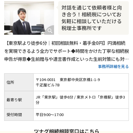
相続人調査
相続財産調査
不動産評価(相続不動産)
対話を通じて依頼者様と向
相続トラブル
き合う！相続税についてお
気軽に相談していただける
税理士事務所です
【東京駅より徒歩6分｜初回相談無料・着手金0円】円満相続
を実現できるよう全力でサポート◆時間をかけた丁寧な相続税
申告が得意◆生前贈与や遺言書作成といった生前対策にも対応
事務所詳細を見る
可能◆賃貸用不動産や会社（株式）の相続もお任せください◆
相談者様・依頼者様との対話を通じて真摯に対応いたします！
〒
104
-
0031
東京都中央区京橋1-1-9
住所
千疋屋ビル7B
JR「東京駅」徒歩6分 / 東京メトロ「京橋駅」徒歩3
最寄り駅
分
受付時間
平日9:00～17:00
ツナグ相続相談窓口はこちら