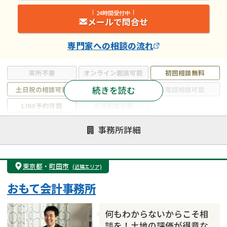
24時間受付中
メールで問合せ
専門家
への相談の流れ
来所不要
オンライン面談可能
初回相談無料
続きを読む
土日祝の相談可能
19時以降電話可能
電話相談可能
LINE予約可能
出張面談可能
注力案件
事務所詳細
遺言書作成・遺言執行
相続放棄
相続登記
遺産分割
遺留分侵害額請求
相続税申告
東京都
・
町田市
(近隣エリア)
相続手続き
銀行手続き
家族信託
おもて会計事務所
成年後見・任意後見
贈与税
生前対策
相続人調査
相続財産調査
不動産評価(相続不動産)
何もわからないからこそ相
相続トラブル
談を！土地の評価が得意な