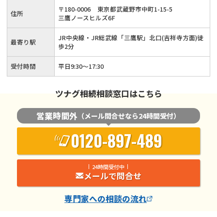
〒
180
-
0006
東京都武蔵野市中町1-15-5
住所
三鷹ノースヒルズ6F
JR中央線・JR総武線「三鷹駅」北口(吉祥寺方面)徒
最寄り駅
歩2分
受付時間
平日9:30～17:30
ツナグ相続相談窓口はこちら
営業時間外
（メール問合せなら24時間受付）
0120-897-489
24時間受付中
メールで問合せ
専門家
への相談の流れ