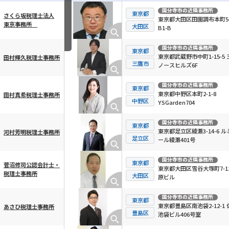
国分寺市
の近隣事務所
東京都
さくら坂税理士法人
東京都大田区田園調布本町56
東京事務所
横スクロール可能
大田区
B1-B
国分寺市
の近隣事務所
東京都
東京都武蔵野市中町1-15-5 
田村輝久税理士事務所
三鷹市
ノースヒルズ6F
国分寺市
の近隣事務所
東京都
東京都中野区本町2-1-8
田村真希税理士事務所
中野区
YSGarden704
国分寺市
の近隣事務所
東京都
東京都足立区綾瀬3-14-6 ル
河村芳明税理士事務所
足立区
ール綾瀬401号
国分寺市
の近隣事務所
東京都
菅沼修司公認会計士・
東京都大田区雪谷大塚町7-12
税理士事務所
大田区
原ビル
国分寺市
の近隣事務所
東京都
東京都豊島区南池袋2-12-1 
あさひ税理士事務所
豊島区
池袋ビル406号室