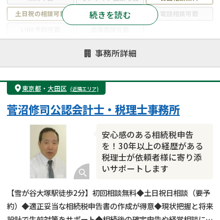
続きを読む
土日祝の相談可能
19時以降電話可能
電話相談可能
LINE予約可能
出張面談可能
注力案件
事務所詳細
遺言書作成・遺言執行
相続放棄
相続登記
遺産分割
遺留分侵害額請求
相続税申告
東京都
・
大田区
(近隣エリア)
相続手続き
銀行手続き
家族信託
菅沼修司公認会計士・税理士事務所
成年後見・任意後見
贈与税
生前対策
相続人調査
相続財産調査
不動産評価(相続不動産)
安心感のある相続税申告
相続トラブル
を！30年以上の経歴がある
税理士が依頼者様に寄り添
いサポートします
【雪が谷大塚駅徒歩2分】初回相談無料◆土日祝日相談（要予
約）◆適正妥当な相続税申告書の作成が得意◆現状把握と将来
設計で生前対策をサポート◆相続後の確定申告や経営相談にも