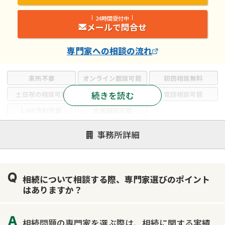
24時間受付中
メールで問合せ
専門家
への相談の流れ
来所不要
オンライン面談可能
初回相談無料
続きを読む
土日祝の相談可能
19時以降電話可能
電話相談可能
LINE予約可能
出張面談可能
注力案件
事務所詳細
遺言書作成・遺言執行
相続放棄
相続登記
遺産分割
遺留分侵害額請求
相続税申告
相続について相談する際、専門家選びのポイント
相続手続き
銀行手続き
家族信託
はありますか？
成年後見・任意後見
贈与税
生前対策
相続人調査
相続財産調査
不動産評価(相続不動産)
相続問題の専門家を選ぶ際は、相続に関する実績