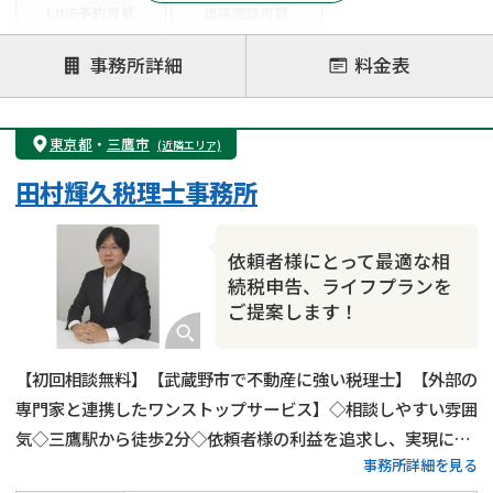
LINE予約可能
出張面談可能
注力案件
事務所詳細
料金表
遺言書作成・遺言執行
相続放棄
相続登記
遺産分割
遺留分侵害額請求
相続税申告
東京都
・
三鷹市
(近隣エリア)
相続手続き
銀行手続き
家族信託
田村輝久税理士事務所
成年後見・任意後見
贈与税
生前対策
相続人調査
相続財産調査
不動産評価(相続不動産)
依頼者様にとって最適な相
相続トラブル
続税申告、ライフプランを
ご提案します！
【初回相談無料】【武蔵野市で不動産に強い税理士】【外部の
専門家と連携したワンストップサービス】◇相談しやすい雰囲
気◇三鷹駅から徒歩2分◇依頼者様の利益を追求し、実現に全
事務所詳細を見る
力を尽くします！