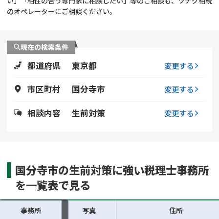
い」「相性の合う専門家に相談したい」等のご相談も、ツナグ相続
遺留分侵害額請求
相続手続き
のオペレーターにご相談ください。
相続手続き
遺言
現在の検索条件
家族信託
遺産分割
都道府県
東京都
変更する
贈与税
不動産の相続
市区町村
国分寺市
変更する
相続人調査
相続登記
相談内容
生前対策
変更する
不動産評価(相続不動
調査・アンケート
産)
国分寺市の生前対策に強い税理士事務所
を一覧表で見る
事務所
写真
住所