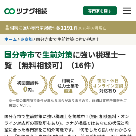
専門家を探す
相続税申告・相続手続
1191
相続に強い専門家掲載件数
件
2026年07月
現在
す
ホーム
東京都
国分寺市で生前対策に強い税理士
東京都
国分寺市
で
生前対策
に強い税理士一
覧 【無料相談可】（16件）
1191
事務所
件
更新日 :
2026年07月21日
相談内容で探す
遺言書作成・遺言執行
費用相場
国分寺市で生前対策に強い税理士を掲載中！(初回相談無料・オン
ライン対応可の事務所もあり)。ツナグ相続ではあなたの状況と希
相続登記
コラム
望に合った専門家をご紹介可能です。「何をしたら良いかわからな