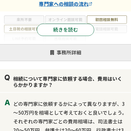
専門家
への相談の流れ
来所不要
オンライン面談可能
初回相談無料
続きを読む
土日祝の相談可能
19時以降電話可能
電話相談可能
LINE予約可能
出張面談可能
注力案件
事務所詳細
遺言書作成・遺言執行
相続放棄
相続登記
遺産分割
遺留分侵害額請求
相続税申告
相続について専門家に依頼する場合、費用はいく
相続手続き
銀行手続き
家族信託
らかかりますか？
成年後見・任意後見
贈与税
生前対策
相続人調査
相続財産調査
不動産評価(相続不動産)
どの専門家に依頼するかによって異なりますが、3
相続トラブル
～50万円を相場として考えておくと良いでしょう。
それぞれの専門家ごとの費用相場は、司法書士は
20～50万円、弁護士は20～60万円、行政書士は3