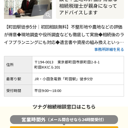
相続税理士が親身になって
アドバイスします
【町田駅徒歩5分｜初回相談無料】不整形地や農地などの評価
が得意◆現地調査や役所調査なども徹底して実施◆相続後のラ
イフプランニングにも対応◆遺言書や資産の組み換えといった
事務所詳細を見る
生前対策も可能◆話しやすくて親切な税理士が、お客様の悩み
に寄り添いながら相続税申告をサポートします。
〒
194
-
0013
東京都町田市原町田2-8-1
住所
町田KKビル201
最寄り駅
JR・小田急電鉄「町田駅」徒歩5分
受付時間
平日9:00～18:00
ツナグ相続相談窓口はこちら
営業時間外
（メール問合せなら24時間受付）