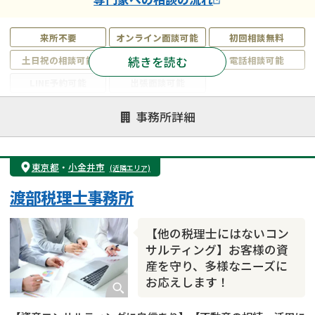
来所不要
オンライン面談可能
初回相談無料
続きを読む
土日祝の相談可能
19時以降電話可能
電話相談可能
LINE予約可能
出張面談可能
注力案件
事務所詳細
遺言書作成・遺言執行
相続放棄
相続登記
遺産分割
遺留分侵害額請求
相続税申告
東京都
・
小金井市
(近隣エリア)
相続手続き
銀行手続き
家族信託
渡部税理士事務所
成年後見・任意後見
贈与税
生前対策
相続人調査
相続財産調査
不動産評価(相続不動産)
【他の税理士にはないコン
相続トラブル
サルティング】お客様の資
産を守り、多様なニーズに
お応えします！