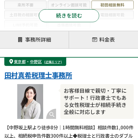
来所不要
オンライン面談可能
初回相談無料
続きを読む
土日祝の相談可能
19時以降電話可能
電話相談可能
LINE予約可能
出張面談可能
注力案件
事務所詳細
料金表
遺言書作成・遺言執行
相続放棄
相続登記
遺産分割
遺留分侵害額請求
相続税申告
東京都
・
中野区
(近隣エリア)
相続手続き
銀行手続き
家族信託
田村真希税理士事務所
成年後見・任意後見
贈与税
生前対策
相続人調査
相続財産調査
不動産評価(相続不動産)
お客様目線で親切・丁寧に
相続トラブル
サポート！行政書士でもあ
る女性税理士が相続手続き
全般に対応します
【中野坂上駅より徒歩8分｜1時間無料相談】相談件数1,000件
以上、相続税申告件数300件以上◆税理士と行政書士のダブル