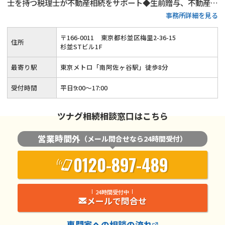
士を持つ税理士が不動産相続をサポート◆生前贈与、不動産活
事務所詳細を見る
用、遺言書作成といった生前対策も得意◆土日祝日相談（要予
約）とオンライン面談にも対応している忙しい方が相談しやす
〒
166
-
0011
東京都杉並区梅里2-36-15
住所
い税理士事務所です。
杉並STビル1F
最寄り駅
東京メトロ「南阿佐ヶ谷駅」徒歩8分
受付時間
平日9:00～17:00
ツナグ相続相談窓口はこちら
営業時間外
（メール問合せなら24時間受付）
0120-897-489
24時間受付中
メールで問合せ
専門家
への相談の流れ