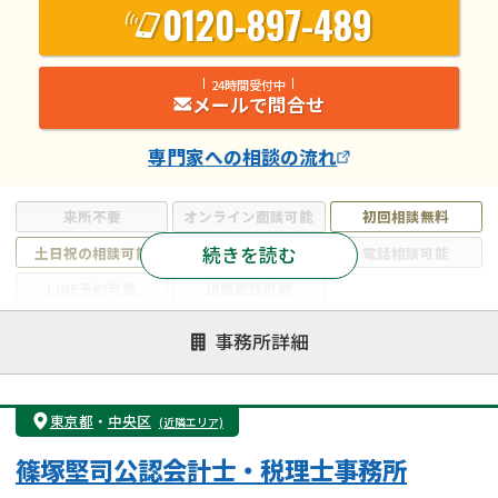
0120-897-489
24時間受付中
メールで問合せ
専門家
への相談の流れ
来所不要
オンライン面談可能
初回相談無料
続きを読む
土日祝の相談可能
19時以降電話可能
電話相談可能
LINE予約可能
出張面談可能
注力案件
事務所詳細
遺言書作成・遺言執行
相続放棄
相続登記
遺産分割
遺留分侵害額請求
相続税申告
東京都
・
中央区
(近隣エリア)
相続手続き
銀行手続き
家族信託
篠塚堅司公認会計士・税理士事務所
成年後見・任意後見
贈与税
生前対策