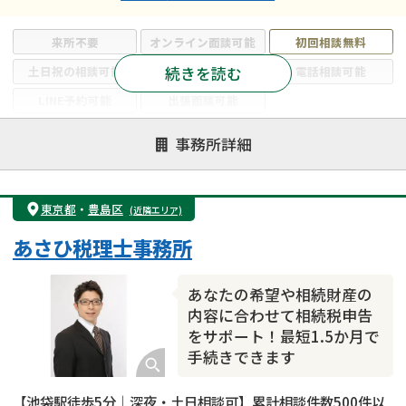
来所不要
オンライン面談可能
初回相談無料
続きを読む
土日祝の相談可能
19時以降電話可能
電話相談可能
LINE予約可能
出張面談可能
注力案件
事務所詳細
遺言書作成・遺言執行
相続放棄
相続登記
遺産分割
遺留分侵害額請求
相続税申告
東京都
・
豊島区
(近隣エリア)
相続手続き
銀行手続き
家族信託
あさひ税理士事務所
成年後見・任意後見
贈与税
生前対策
相続人調査
相続財産調査
不動産評価(相続不動産)
あなたの希望や相続財産の
相続トラブル
内容に合わせて相続税申告
をサポート！最短1.5か月で
手続きできます
【池袋駅徒歩5分｜深夜・土日相談可】累計相談件数500件以