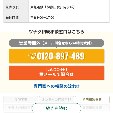
最寄り駅
東急電鉄「御嶽山駅」徒歩4分
受付時間
平日9:00〜17:00
ツナグ相続相談窓口はこちら
営業時間外
（メール問合せなら24時間受付）
0120-897-489
24時間受付中
メールで問合せ
専門家
への相談の流れ
来所不要
オンライン面談可能
初回相談無料
続きを読む
土日祝の相談可能
19時以降電話可能
電話相談可能