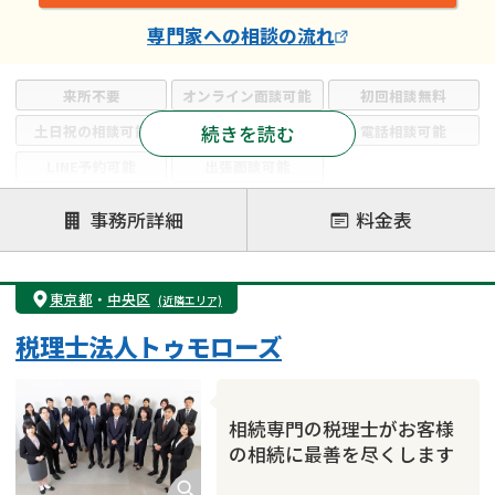
専門家
への相談の流れ
来所不要
オンライン面談可能
初回相談無料
続きを読む
土日祝の相談可能
19時以降電話可能
電話相談可能
LINE予約可能
出張面談可能
注力案件
事務所詳細
料金表
遺言書作成・遺言執行
相続放棄
相続登記
遺産分割
遺留分侵害額請求
相続税申告
東京都
・
中央区
(近隣エリア)
相続手続き
銀行手続き
家族信託
税理士法人トゥモローズ
成年後見・任意後見
贈与税
生前対策
相続人調査
相続財産調査
不動産評価(相続不動産)
相続トラブル
相続専門の税理士がお客様
の相続に最善を尽くします