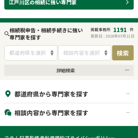
江戸川区
の
相続
に強い
専門家
遺留分侵害額請求
相続手続き
相続手続き
遺言
1191
相続税申告・相続手続きに強い
掲載事務所
件
家族信託
遺産分割
更新日 :
2026年07月21日
専門家を探す
検索
贈与税
不動産の相続
都道府県を選択
相談内容を選択
相続人調査
相続登記
詳細検索
来所不要
オンライン面談可能
不動産評価(相続不動
調査・アンケート
産)
都道府県から
専門家
を探す
初回相談無料
土日祝の相談可能
19時以降電話可能
電話相談可能
北海道・東北
相談内容から
専門家
を探す
LINE予約可能
出張面談可能
関東
北海道
青森県
遺言書作成・遺言執行
相続放棄
コラム記事
監修者
利用規約
プライバシーポリシー