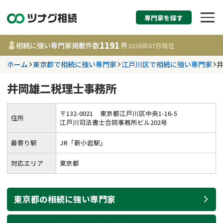
専門家を探す
相続税申告・相続手続
1191
相続に強い専門家掲載件数
件
2026年07月
現在
す
ホーム
東京都で相続に強い専門家
江戸川区で相続に強い専門家
都道府県を選択
井岡雄二税理士事務所
1191
事務所
件
〒
132
-
0021
東京都江戸川区中央1-16-5
住所
更新日 :
2026年07月21日
江戸川司法書士合同事務所ビル202号
最寄り駅
JR「新小岩駅」
相談内容で探す
対応エリア
東京都
遺言書作成・遺言執行
費用相場
東京都
の
相続
に強い
専門家
相続登記
コラム