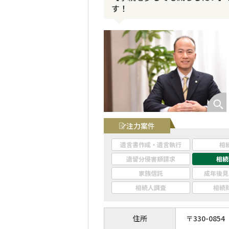
す！
注力案件
遺言書作成・遺言執行
相
遺留分侵害額請求
相続
家族信託
成年後見
相続人調査
相続
住所
〒
330
-
0854