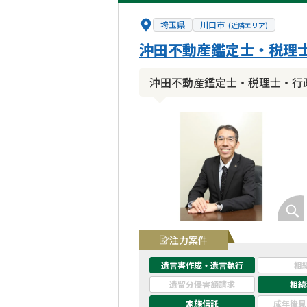
埼玉県
川口市
(近隣エリア)
沖田不動産鑑定士・税理
沖田不動産鑑定士・税理士・行
注力案件
遺言書作成・遺言執行
相
遺留分侵害額請求
相続
家族信託
成年後見