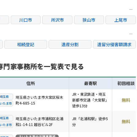
市
川口市
所沢市
狭山市
上尾市
市
桶川市
富士見市
相続登記
遺産分割
遺留分侵害額請求
銀行手続き
家族信託
成年後見・任意後見
不動産評価(相続不動
専門家事務所を一覧表で見る
相続人調査
相続財産調査
産)
住所
最寄駅
初回相談
JR・東武鉄道・埼玉
埼玉県
埼玉県さいたま市大宮区桜木
無料
新都市交通「大宮駅」
町4-685-15
いたま市
徒歩13分
埼玉県
埼玉県さいたま市浦和区北浦
JR「北浦和駅」徒歩5
無料
和1-14-11 越谷ビル2F
分
いたま市
さいたま市
の近隣事務所