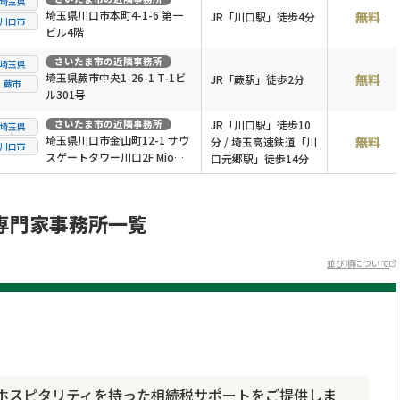
埼玉県
埼玉県川口市本町4-1-6 第一
無料
JR「川口駅」徒歩4分
川口市
ビル4階
さいたま市
の近隣事務所
埼玉県
埼玉県蕨市中央1-26-1 T-1ビ
無料
JR「蕨駅」徒歩2分
蕨市
ル301号
さいたま市
の近隣事務所
JR「川口駅」徒歩10
埼玉県
埼玉県川口市金山町12-1 サウ
無料
分 / 埼玉高速鉄道「川
川口市
スゲートタワー川口2F Mio川
口元郷駅」徒歩14分
口
専門家事務所一覧
並び順について
ホスピタリティを持った相続税サポートをご提供しま