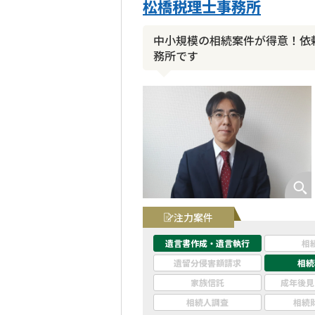
松橋税理士事務所
中小規模の相続案件が得意！依
務所です
注力案件
遺言書作成・遺言執行
相
遺留分侵害額請求
相続
家族信託
成年後見
相続人調査
相続