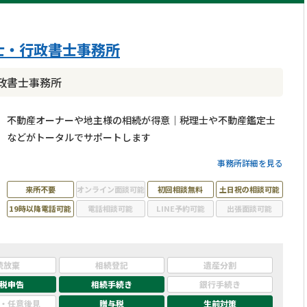
士・行政書士事務所
政書士事務所
不動産オーナーや地主様の相続が得意｜税理士や不動産鑑定士
などがトータルでサポートします
事務所詳細を見る
来所不要
オンライン面談可能
初回相談無料
土日祝の相談可能
19時以降電話可能
電話相談可能
LINE予約可能
出張面談可能
続放棄
相続登記
遺産分割
税申告
相続手続き
銀行手続き
・任意後見
贈与税
生前対策