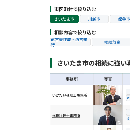
市区町村で絞り込む
さいたま市
川越市
熊谷
越谷市
蕨市
戸田
相談内容で絞り込む
遺言書作成・遺言執
相続放棄
行
相続税申告
相続手続き
さいたま市の相続に強い
贈与税
生前対策
相続トラブル
事務所
写真
いかだい税理士事務所
横スクロール可能
さ
松橋税理士事務所
さ