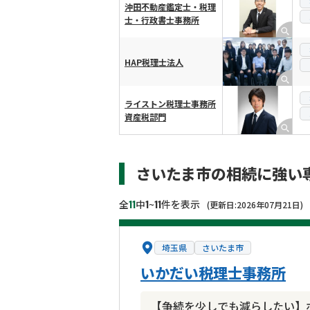
沖田不動産鑑定士・税理
士・行政書士事務所
HAP税理士法人
ライストン税理士事務所
資産税部門
さいたま市の相続に強い
11
1
11
全
中
~
件を表示
(更新日:2026年07月21日)
埼玉県
さいたま市
いかだい税理士事務所
【争続を少しでも減らしたい】