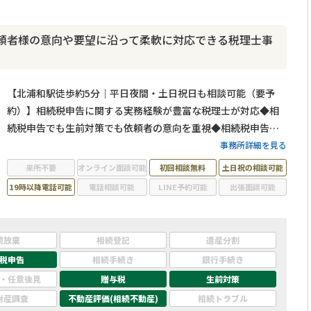
頼者様の意向や要望に沿って柔軟に対応できる税理士事
【北浦和駅徒歩約5分｜平日夜間・土日祝日も相談可能（要予
約）】相続税申告に関する実務経験が豊富な税理士が対応◆相
続税申告でも生前対策でも依頼者の意向を重視◆相続税申告・
生前対策の料金は11万円～◆丁寧な対応と円滑な手続きで依頼
事務所詳細を見る
者様の相続税申告・生前対策を全力でサポートします！
来所不要
オンライン面談可能
初回相談無料
土日祝の相談可能
19時以降電話可能
電話相談可能
LINE予約可能
出張面談可能
続放棄
相続登記
遺産分割
税申告
相続手続き
銀行手続き
・任意後見
贈与税
生前対策
財産調査
不動産評価(相続不動産)
相続トラブル