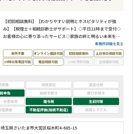
【初回相談無料】【わかりやすい説明とホスピタリティが強
み】【税理士＋相続診断士がサポート】◇平日21時まで受付◇
お客様の心に寄り添ったサービス◇家族の絆と明るい未来をお
守りします！
事務所詳細を見る
来所不要
オンライン面談可能
初回相談無料
土日祝の相談可能
19時以降電話可能
電話相談可能
LINE予約可能
出張面談可能
続放棄
相続登記
遺産分割
税申告
相続手続き
銀行手続き
・任意後見
贈与税
生前対策
財産調査
不動産評価(相続不動産)
相続トラブル
埼玉県さいたま市大宮区桜木町4-685-15