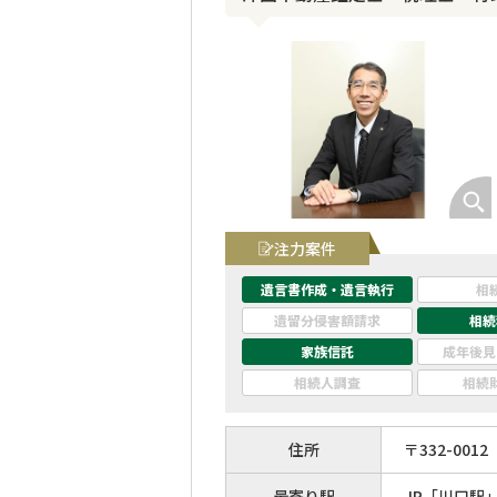
注力案件
遺言書作成・遺言執行
相
遺留分侵害額請求
相続
家族信託
成年後見
相続人調査
相続
住所
〒
332
-
0012
最寄り駅
JR「川口駅