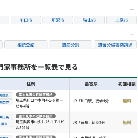
市
川口市
所沢市
狭山市
上尾市
市
桶川市
富士見市
相続登記
遺産分割
遺留分侵害額請求
銀行手続き
家族信託
成年後見・任意後見
不動産評価(相続不動
門家事務所を一覧表で見る
相続人調査
相続財産調査
産)
住所
最寄駅
初回相談
富士見市
の近隣事務所
埼玉県
埼玉県川口市本町4-1-6 第一
無料
JR「川口駅」徒歩4分
川口市
ビル4階
富士見市
の近隣事務所
埼玉県
埼玉県蕨市中央1-26-1 T-1ビ
無料
JR「蕨駅」徒歩2分
蕨市
ル301号
富士見市
の近隣事務所
JR・東武鉄道・埼玉