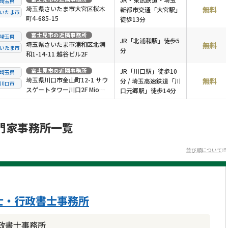
埼玉県
埼玉県さいたま市大宮区桜木
無料
新都市交通「大宮駅」
いたま市
町4-685-15
徒歩13分
富士見市
の近隣事務所
埼玉県
JR「北浦和駅」徒歩5
埼玉県さいたま市浦和区北浦
無料
いたま市
分
和1-14-11 越谷ビル2F
富士見市
の近隣事務所
JR「川口駅」徒歩10
埼玉県
埼玉県川口市金山町12-1 サウ
無料
分 / 埼玉高速鉄道「川
川口市
スゲートタワー川口2F Mio川
口元郷駅」徒歩14分
口
門家事務所一覧
並び順について
士・行政書士事務所
政書士事務所