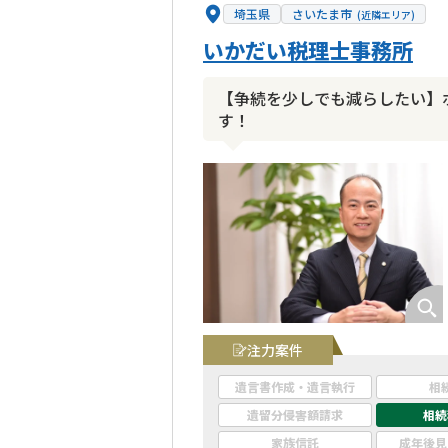
埼玉県
さいたま市
(近隣エリア)
いかだい税理士事務所
【争続を少しでも減らしたい】
す！
注力案件
遺言書作成・遺言執行
相
遺留分侵害額請求
相続
家族信託
成年後見