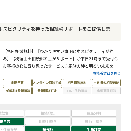
ホスピタリティを持った相続税サポートをご提供しま
【初回相談無料】【わかりやすい説明とホスピタリティが強
み】【税理士＋相続診断士がサポート】◇平日21時まで受付◇
お客様の心に寄り添ったサービス◇家族の絆と明るい未来をお
守りします！
事務所詳細を見る
来所不要
オンライン面談可能
初回相談無料
土日祝の相談可能
19時以降電話可能
電話相談可能
LINE予約可能
出張面談可能
続放棄
相続登記
遺産分割
税申告
相続手続き
銀行手続き
・任意後見
贈与税
生前対策