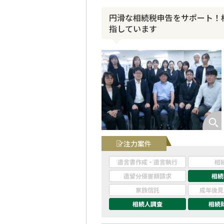
円滑な相続税申告をサポート！
指しています
注力案件
遺言書作成・遺言執行
相
遺留分侵害額請求
相続
家族信託
成年後見
相続人調査
相続