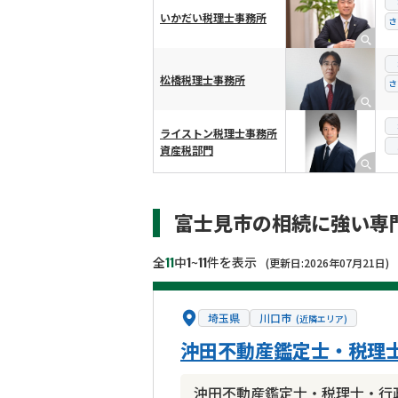
いかだい税理士事務所
さ
松橋税理士事務所
さ
ライストン税理士事務所
資産税部門
富士見市の相続に強い専
11
1
11
全
中
~
件を表示
(更新日:2026年07月21日)
埼玉県
川口市
(近隣エリア)
沖田不動産鑑定士・税理
沖田不動産鑑定士・税理士・行