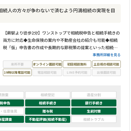
相続人の方々が争わないで済むよう円満相続の実現を目
【蕨駅より徒歩2分】ワンストップで相続税申告と相続手続きの
両方に対応◆生命保険の案内や不動産会社の紹介も可能◆相続
税「仮」申告書の作成や長期的な節税策の提案といった相続税
顧問サービスを提供◆ベテラン税理士と専門スタッフがチーム
事務所詳細を見る
となって相談者様が円滑に相続を実現できるようサポートいた
来所不要
オンライン面談可能
初回相談無料
土日祝の相談可能
します
19時以降電話可能
電話相談可能
LINE予約可能
出張面談可能
続放棄
相続登記
遺産分割
税申告
相続手続き
銀行手続き
・任意後見
贈与税
生前対策
財産調査
不動産評価(相続不動産)
相続トラブル