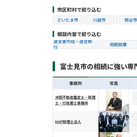
市区町村で絞り込む
さいたま市
川越市
熊谷
越谷市
蕨市
戸田
相談内容で絞り込む
遺言書作成・遺言執
相続放棄
行
相続税申告
相続手続き
富士見市の相続に強い専
贈与税
生前対策
相続トラブル
事務所
写真
沖田不動産鑑定士・税理
士・行政書士事務所
横スクロール可能
HAP税理士法人