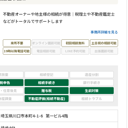
不動産オーナーや地主様の相続が得意｜税理士や不動産鑑定士
などがトータルでサポートします
事務所詳細を見る
来所不要
オンライン面談可能
初回相談無料
土日祝の相談可能
19時以降電話可能
電話相談可能
LINE予約可能
出張面談可能
続放棄
相続登記
遺産分割
税申告
相続手続き
銀行手続き
・任意後見
贈与税
生前対策
財産調査
不動産評価(相続不動産)
相続トラブル
埼玉県川口市本町4-1-6
第一ビル4階
」徒歩4分