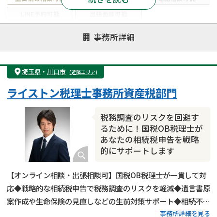
LINE予約可能
出張面談可能
注力案件
事務所詳細
遺言書作成・遺言執行
相続放棄
相続登記
遺産分割
遺留分侵害額請求
相続税申告
埼玉県
・
川口市
(近隣エリア)
相続手続き
銀行手続き
家族信託
ライストン税理士事務所資産税部門
成年後見・任意後見
贈与税
生前対策
相続人調査
相続財産調査
不動産評価(相続不動産)
税務調査のリスクを回避す
相続トラブル
るために！国税OB税理士が
あなたの相続税申告を戦略
的にサポートします
【オンライン相談・出張相談可】国税OB税理士が一貫して対
応◆戦略的な相続税申告で税務調査のリスクを軽減◆遺言書原
案作成や生命保険の見直しなどの生前対策サポート◆相続不動
事務所詳細を見る
産のコンサルティングもお任せください。夜間・土日祝日でも