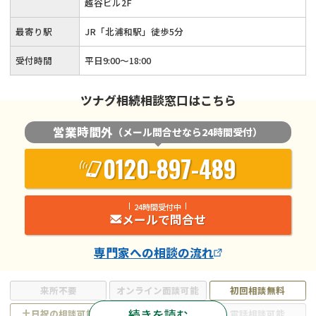
越谷ビル2F
最寄り駅
JR「北浦和駅」徒歩5分
受付時間
平日9:00〜18:00
ツナグ相続相談窓口はこちら
営業時間外
（メール問合せなら24時間受付）
0120-897-489
24時間受付中
メールで問合せ
専門家
への相談の流れ
来所不要
オンライン面談可能
初回相談無料
続きを読む
土日祝の相談可能
19時以降電話可能
電話相談可能