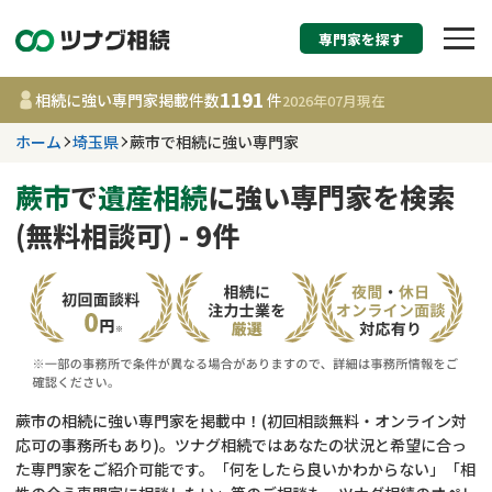
専門家を探す
相続税申告・相続手続
1191
相続に強い専門家掲載件数
件
2026年07月
現在
す
ホーム
埼玉県
蕨市で相続に強い専門家
埼玉県
蕨市
で
遺産相続
に強い専門家を検索
(無料相談可) - 9件
1191
事務所
件
更新日 :
2026年07月21日
相談内容で探す
遺言書作成・遺言執行
費用相場
蕨市の相続に強い専門家を掲載中！(初回相談無料・オンライン対
応可の事務所もあり)。ツナグ相続ではあなたの状況と希望に合っ
相続登記
コラム
た専門家をご紹介可能です。「何をしたら良いかわからない」「相