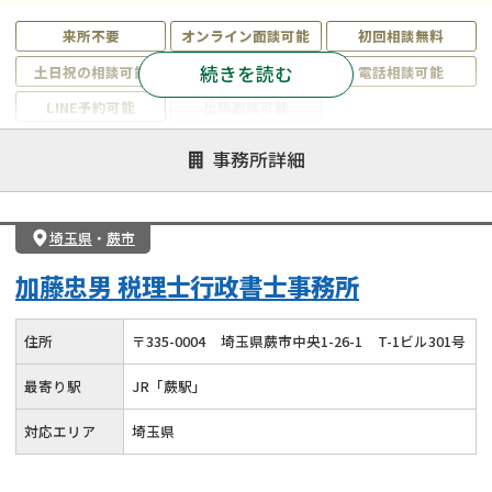
来所不要
オンライン面談可能
初回相談無料
続きを読む
土日祝の相談可能
19時以降電話可能
電話相談可能
LINE予約可能
出張面談可能
注力案件
事務所詳細
遺言書作成・遺言執行
相続放棄
相続登記
遺産分割
遺留分侵害額請求
相続税申告
埼玉県
・
蕨市
相続手続き
銀行手続き
家族信託
加藤忠男 税理士行政書士事務所
成年後見・任意後見
贈与税
生前対策
相続人調査
相続財産調査
不動産評価(相続不動産)
住所
〒
335
-
0004
埼玉県蕨市中央1-26-1
T-1ビル301号
相続トラブル
最寄り駅
JR「蕨駅」
対応エリア
埼玉県