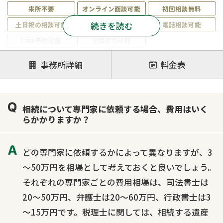
来所不要
オンライン面談可能
初回相談無料
続きを読む
土日祝の相談可能
19時以降電話可能
電話相談可能
LINE予約可能
出張面談可能
注力案件
事務所詳細
料金表
遺言書作成・遺言執行
相続放棄
相続登記
遺産分割
遺留分侵害額請求
相続税申告
相続について専門家に依頼する場合、費用はいく
相続手続き
銀行手続き
家族信託
らかかりますか？
成年後見・任意後見
贈与税
生前対策
相続人調査
相続財産調査
不動産評価(相続不動産)
どの専門家に依頼するかによって異なりますが、3
相続トラブル
～50万円を相場として考えておくと良いでしょう。
それぞれの専門家ごとの費用相場は、司法書士は
20～50万円、弁護士は20～60万円、行政書士は3
～15万円です。税理士に関しては、相続する遺産