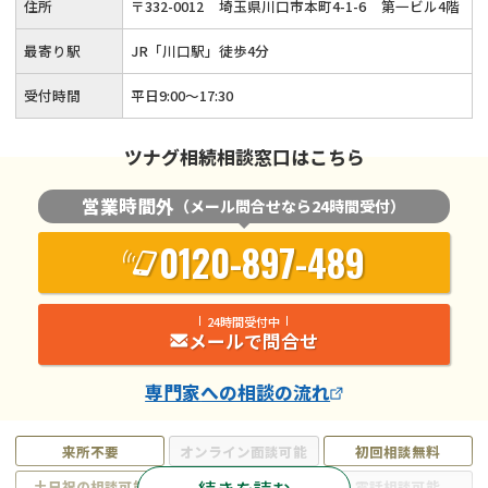
住所
〒
332
-
0012
埼玉県川口市本町4-1-6
第一ビル4階
最寄り駅
JR「川口駅」徒歩4分
受付時間
平日9:00～17:30
ツナグ相続相談窓口はこちら
営業時間外
（メール問合せなら24時間受付）
0120-897-489
24時間受付中
メールで問合せ
専門家
への相談の流れ
来所不要
オンライン面談可能
初回相談無料
土日祝の相談可能
19時以降電話可能
電話相談可能