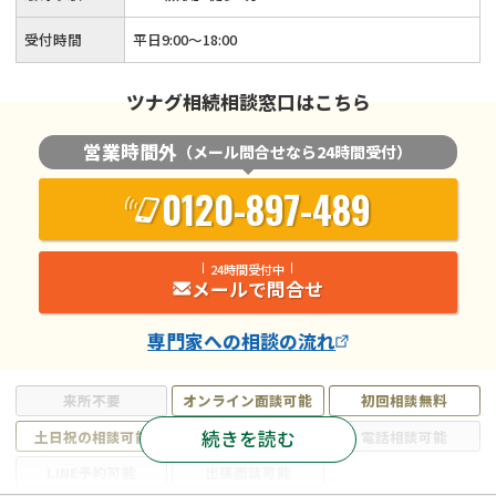
受付時間
平日9:00～18:00
ツナグ相続相談窓口はこちら
営業時間外
（メール問合せなら24時間受付）
0120-897-489
24時間受付中
メールで問合せ
専門家
への相談の流れ
来所不要
オンライン面談可能
初回相談無料
続きを読む
土日祝の相談可能
19時以降電話可能
電話相談可能
LINE予約可能
出張面談可能