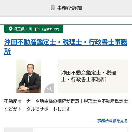
注力案件
事務所詳細
遺言書作成・遺言執行
相続放棄
相続登記
遺産分割
遺留分侵害額請求
相続税申告
埼玉県
・
川口市
(近隣エリア)
相続手続き
銀行手続き
家族信託
沖田不動産鑑定士・税理士・行政書士事務
成年後見・任意後見
贈与税
生前対策
所
相続人調査
相続財産調査
不動産評価(相続不動産)
相続トラブル
沖田不動産鑑定士・税理
士・行政書士事務所
不動産オーナーや地主様の相続が得意｜税理士や不動産鑑定士
などがトータルでサポートします
事務所詳細を見る