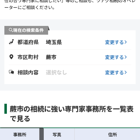
性の合う専門家に相談したい」等のご相談も、ツナグ相続のオペレ
遺留分侵害額請求
相続手続き
ーターにご相談ください。
相続手続き
遺言
現在の検索条件
家族信託
遺産分割
都道府県
埼玉県
変更する
贈与税
不動産の相続
市区町村
蕨市
変更する
相続人調査
相続登記
相談内容
選択なし
変更する
不動産評価(相続不動
調査・アンケート
産)
蕨市の相続に強い専門家事務所を一覧表
で見る
事務所
写真
住所