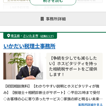
続きを読む
LINE予約可能
出張面談可能
注力案件
事務所詳細
遺言書作成・遺言執行
相続放棄
相続登記
遺産分割
遺留分侵害額請求
相続税申告
埼玉県
・
さいたま市
(近隣エリア)
相続手続き
銀行手続き
家族信託
いかだい税理士事務所
成年後見・任意後見
贈与税
生前対策
相続人調査
相続財産調査
不動産評価(相続不動産)
【争続を少しでも減らした
相続トラブル
い】ホスピタリティを持っ
た相続税サポートをご提供
します！
【初回相談無料】【わかりやすい説明とホスピタリティが強
み】【税理士＋相続診断士がサポート】◇平日21時まで受付
◇お客様の心に寄り添ったサービス◇家族の絆と明るい未来を
事務所詳細を見る
お守りします！