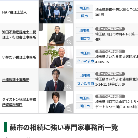
埼玉県
埼玉県蕨市中央1-26-1 T-1
HAP税理士法人
301号
横スクロール可能
蕨市
蕨市
の近隣事務所
埼玉県
沖田不動産鑑定士・税
埼玉県川口市本町4-1-6 第
理士・行政書士事務所
川口市
4階
蕨市
の近隣事務所
埼玉県
埼玉県さいたま市大宮区桜
いかだい税理士事務所
さいたま市
4-685-15
蕨市
の近隣事務所
埼玉県
埼玉県さいたま市浦和区北
松橋税理士事務所
さいたま市
1-14-11 越谷ビル2F
蕨市
の近隣事務所
埼玉県
ライストン税理士事務
埼玉県川口市金山町12-1 サ
所資産税部門
川口市
ゲートタワー川口2F Mio川
蕨市の相続に強い専門家事務所一覧