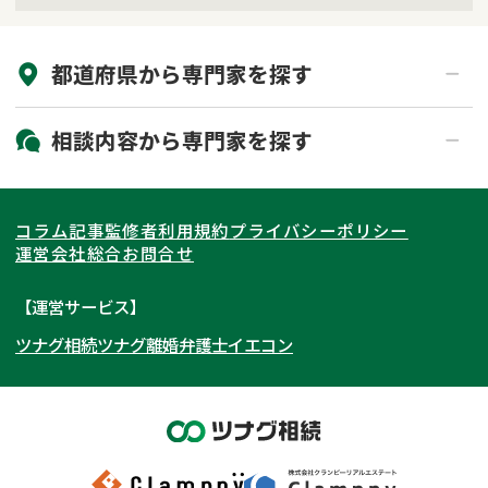
来所不要
オンライン面談可能
都道府県から
専門家
を探す
初回相談無料
土日祝の相談可能
19時以降電話可能
電話相談可能
北海道・東北
相談内容から
専門家
を探す
LINE予約可能
出張面談可能
関東
北海道
青森県
遺言書作成・遺言執行
相続放棄
コラム記事
監修者
利用規約
プライバシーポリシー
相続登記
遺産分割
東海
岩手県
東京都
宮城県
神奈川県
運営会社
総合お問合せ
遺留分侵害額請求
相続税申告
関西
秋田県
埼玉県
愛知県
山形県
千葉県
静岡県
【運営サービス】
相続手続き
銀行手続き
ツナグ相続
ツナグ離婚弁護士
イエコン
北陸・甲信越
福島県
茨城県
岐阜県
大阪府
群馬県
山梨県
京都府
家族信託
成年後見・任意後見
贈与税
生前対策
中国・四国
栃木県
兵庫県
長野県
奈良県
石川県
相続人調査
相続財産調査
九州・沖縄
滋賀県
福井県
広島県
和歌山県
富山県
岡山県
不動産評価(相続不動産)
相続トラブル