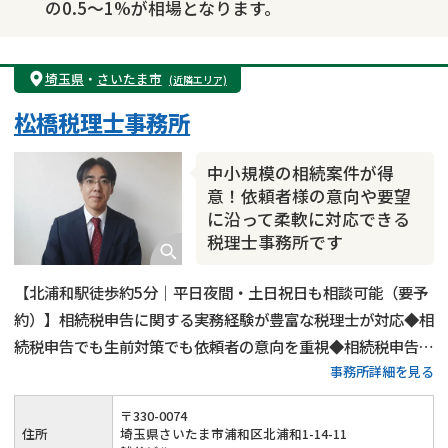
の0.5～1%が相場となります。
埼玉県
・
さいたま市
(近隣エリア)
松橋税理士事務所
中小規模の相続案件が得
意！依頼者様の意向や要望
に沿って柔軟に対応できる
税理士事務所です
【北浦和駅徒歩約5分｜平日夜間・土日祝日も相談可能（要予
約）】相続税申告に関する実務経験が豊富な税理士が対応◆相
続税申告でも生前対策でも依頼者の意向を重視◆相続税申告・
事務所詳細を見る
生前対策の料金は11万円～◆丁寧な対応と円滑な手続きで依
頼者様の相続税申告・生前対策を全力でサポートします！
〒
330
-
0074
住所
埼玉県さいたま市浦和区北浦和1-14-11