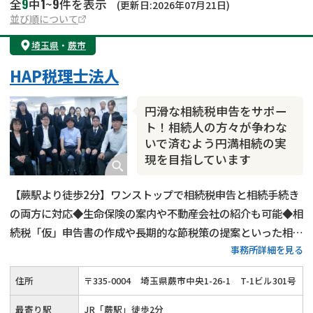
9
1
9
全
中
~
件を表示
(更新日:2026年07月21日)
並び順について
埼玉県
・
蕨市
HAP税理士法人
円滑な相続税申告をサポー
ト！相続人の方々が争わな
いで済むよう円満相続の実
現を目指しています
【蕨駅より徒歩2分】ワンストップで相続税申告と相続手続き
の両方に対応◆生命保険の案内や不動産会社の紹介も可能◆相
続税「仮」申告書の作成や長期的な節税策の提案といった相続
事務所詳細を見る
税顧問サービスを提供◆ベテラン税理士と専門スタッフがチー
ムとなって相談者様が円滑に相続を実現できるようサポートい
住所
〒
335
-
0004
埼玉県蕨市中央1-26-1
T-1ビル301号
たします
最寄り駅
JR「蕨駅」徒歩2分