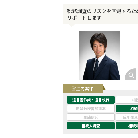
税務調査のリスクを回避するた
サポートします
注力案件
遺言書作成・遺言執行
相
遺留分侵害額請求
相続
家族信託
成年後見
相続人調査
相続