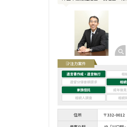
注力案件
遺言書作成・遺言執行
相
遺留分侵害額請求
相続
家族信託
成年後見
相続人調査
相続
住所
〒
332
-
0012
最寄り駅
JR「川口駅