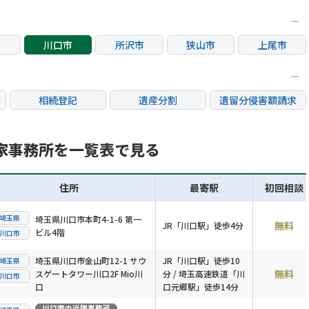
市
川口市
所沢市
狭山市
上尾市
市
桶川市
富士見市
相続登記
遺産分割
遺留分侵害額請求
銀行手続き
家族信託
成年後見・任意後見
不動産評価(相続不動
家事務所を一覧表で見る
相続人調査
相続財産調査
産)
住所
最寄駅
初回相談
埼玉県
埼玉県川口市本町4-1-6 第一
無料
JR「川口駅」徒歩4分
ビル4階
川口市
埼玉県川口市金山町12-1 サウ
JR「川口駅」徒歩10
埼玉県
無料
スゲートタワー川口2F Mio川
分 / 埼玉高速鉄道「川
川口市
口
口元郷駅」徒歩14分
川口市
の近隣事務所