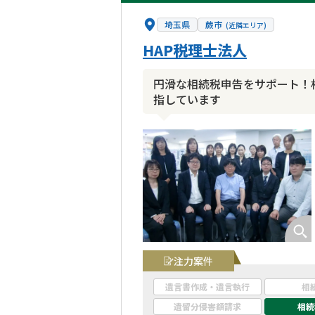
埼玉県
蕨市
(近隣エリア)
HAP税理士法人
円滑な相続税申告をサポート！
指しています
注力案件
遺言書作成・遺言執行
相
遺留分侵害額請求
相続