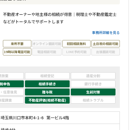
不動産オーナーや地主様の相続が得意｜税理士や不動産鑑定士
などがトータルでサポートします
事務所詳細を見る
来所不要
オンライン面談可能
初回相談無料
土日祝の相談可能
19時以降電話可能
電話相談可能
LINE予約可能
出張面談可能
続放棄
相続登記
遺産分割
税申告
相続手続き
銀行手続き
・任意後見
贈与税
生前対策
財産調査
不動産評価(相続不動産)
相続トラブル
埼玉県川口市本町4-1-6
第一ビル4階
」徒歩4分