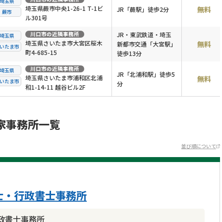
埼玉県
埼玉県蕨市中央1-26-1 T-1ビ
無料
JR「蕨駅」徒歩2分
蕨市
ル301号
川口市
の近隣事務所
JR・東武鉄道・埼玉
埼玉県
埼玉県さいたま市大宮区桜木
無料
新都市交通「大宮駅」
いたま市
町4-685-15
徒歩13分
川口市
の近隣事務所
埼玉県
JR「北浦和駅」徒歩5
埼玉県さいたま市浦和区北浦
無料
いたま市
分
和1-14-11 越谷ビル2F
家事務所一覧
並び順について
士・行政書士事務所
政書士事務所