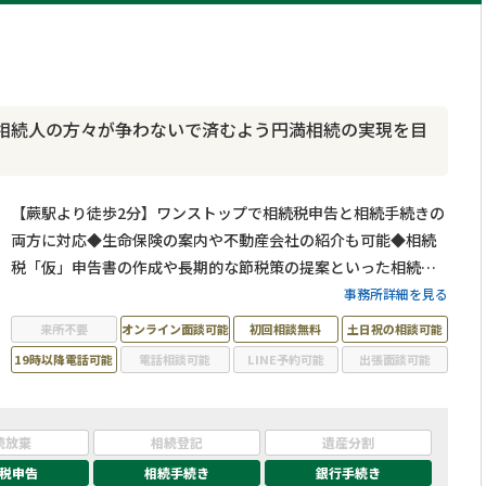
相続人の方々が争わないで済むよう円満相続の実現を目
【蕨駅より徒歩2分】ワンストップで相続税申告と相続手続きの
両方に対応◆生命保険の案内や不動産会社の紹介も可能◆相続
税「仮」申告書の作成や長期的な節税策の提案といった相続税
顧問サービスを提供◆ベテラン税理士と専門スタッフがチーム
事務所詳細を見る
となって相談者様が円滑に相続を実現できるようサポートいた
来所不要
オンライン面談可能
初回相談無料
土日祝の相談可能
します
19時以降電話可能
電話相談可能
LINE予約可能
出張面談可能
続放棄
相続登記
遺産分割
税申告
相続手続き
銀行手続き