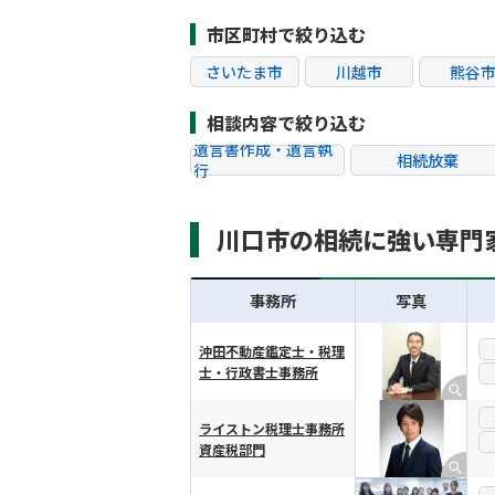
市区町村で絞り込む
さいたま市
川越市
熊谷
越谷市
蕨市
戸田
相談内容で絞り込む
遺言書作成・遺言執
相続放棄
行
相続税申告
相続手続き
川口市の相続に強い専門
贈与税
生前対策
相続トラブル
事務所
写真
沖田不動産鑑定士・税理
士・行政書士事務所
横スクロール可能
ライストン税理士事務所
資産税部門