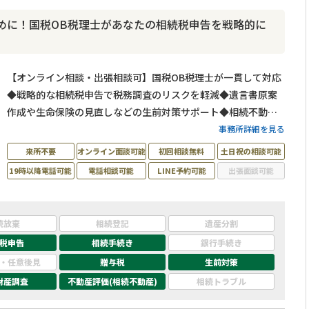
めに！国税OB税理士があなたの相続税申告を戦略的に
【オンライン相談・出張相談可】国税OB税理士が一貫して対応
◆戦略的な相続税申告で税務調査のリスクを軽減◆遺言書原案
作成や生命保険の見直しなどの生前対策サポート◆相続不動産
のコンサルティングもお任せください。夜間・土日祝日でも事
事務所詳細を見る
前にご予約をいただければ対応いたします！
来所不要
オンライン面談可能
初回相談無料
土日祝の相談可能
19時以降電話可能
電話相談可能
LINE予約可能
出張面談可能
続放棄
相続登記
遺産分割
税申告
相続手続き
銀行手続き
・任意後見
贈与税
生前対策
財産調査
不動産評価(相続不動産)
相続トラブル