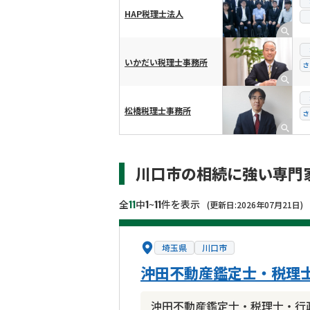
HAP税理士法人
いかだい税理士事務所
さ
松橋税理士事務所
さ
川口市の相続に強い専門
11
1
11
全
中
~
件を表示
(更新日:2026年07月21日)
埼玉県
川口市
沖田不動産鑑定士・税理
沖田不動産鑑定士・税理士・行