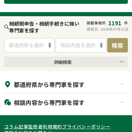
遺留分侵害額請求
相続手続き
相続手続き
遺言
1191
相続税申告・相続手続きに強い
掲載事務所
件
更新日 :
2026年07月21日
専門家を探す
家族信託
遺産分割
検索
都道府県を選択
相談内容を選択
贈与税
不動産の相続
詳細検索
相続人調査
相続登記
来所不要
オンライン面談可能
不動産評価(相続不動
調査・アンケート
都道府県から
専門家
を探す
初回相談無料
土日祝の相談可能
産)
19時以降電話可能
電話相談可能
北海道・東北
相談内容から
専門家
を探す
LINE予約可能
出張面談可能
関東
北海道
青森県
遺言書作成・遺言執行
相続放棄
コラム記事
監修者
利用規約
プライバシーポリシー
相続登記
遺産分割
東海
岩手県
東京都
宮城県
神奈川県