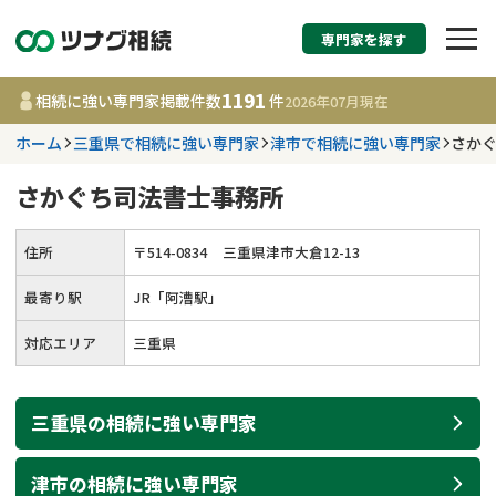
専門家を探す
相続税申告・相続手続
1191
相続に強い専門家掲載件数
件
2026年07月
現在
す
ホーム
三重県で相続に強い専門家
津市で相続に強い専門家
さか
都道府県を選択
さかぐち司法書士事務所
1191
事務所
件
住所
〒
514
-
0834
三重県津市大倉12-13
更新日 :
2026年07月21日
最寄り駅
JR「阿漕駅」
相談内容で探す
対応エリア
三重県
遺言書作成・遺言執行
費用相場
三重県
の
相続
に強い
専門家
相続登記
コラム
津市
の
相続
に強い
専門家