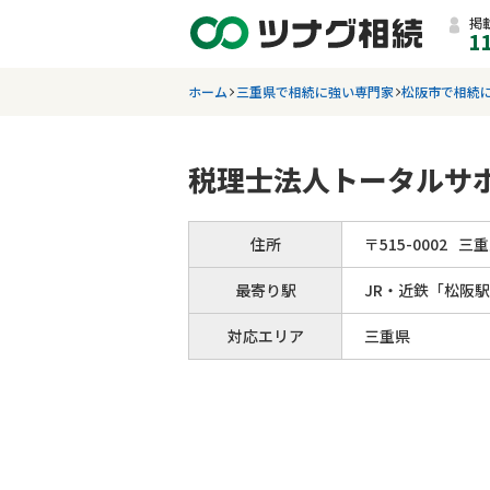
掲
1
ホーム
三重県で相続に強い専門家
松阪市で相続
税理士法人トータルサ
住所
〒
515
-
0002
三重
最寄り駅
JR・近鉄「松阪
対応エリア
三重県