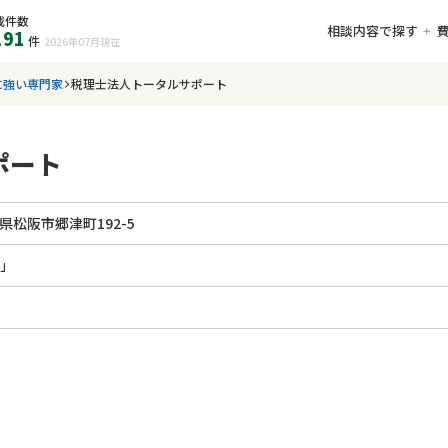
載件数
相談内容で探す
191
件
2026年07月
現在
に強い専門家
税理士法人トータルサポート
ポート
県松阪市郷津町192-5
駅」