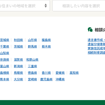
お住まいの地域を選択
相談したい内容を選択
初回相談無料
土日祝の相談可能
19時以降電話可能
電話相談可能
LIN
相談
宮城県
秋田県
山形県
福島県
遺言書作成
遺留分侵害
千葉県
茨城県
群馬県
栃木県
家族信託
成
相続財産調
山梨県
奈良県
滋賀県
和歌山県
富山県
新潟県
三重県
島根県
鳥取県
徳島県
香川県
愛媛県
高知県
熊本県
大分県
宮崎県
鹿児島県
沖縄県