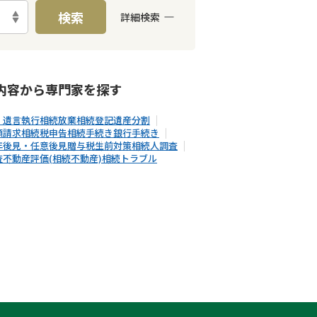
検索
詳細検索
E予約可能
出張面談可能
内容から
専門家
を探す
・遺言執行
相続放棄
相続登記
遺産分割
額請求
相続税申告
相続手続き
銀行手続き
年後見・任意後見
贈与税
生前対策
相続人調査
査
不動産評価(相続不動産)
相続トラブル