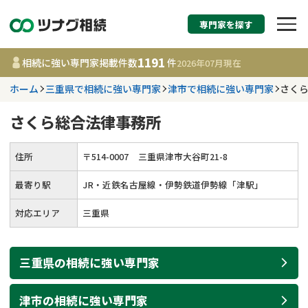
専門家を探す
相続税申告・相続手続
1191
相続に強い専門家掲載件数
件
2026年07月
現在
す
ホーム
三重県で相続に強い専門家
津市で相続に強い専門家
さく
都道府県を選択
さくら総合法律事務所
1191
事務所
件
住所
〒
514
-
0007
三重県津市大谷町21-8
更新日 :
2026年07月21日
最寄り駅
JR・近鉄名古屋線・伊勢鉄道伊勢線「津駅」
相談内容で探す
対応エリア
三重県
遺言書作成・遺言執行
費用相場
三重県
の
相続
に強い
専門家
相続登記
コラム
津市
の
相続
に強い
専門家