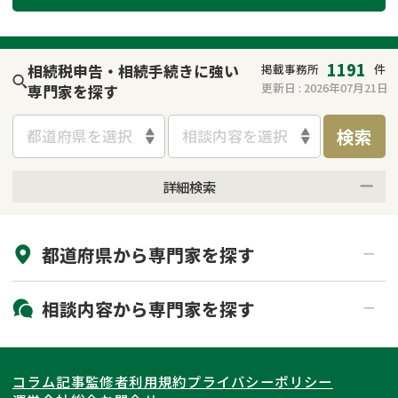
遺留分侵害額請求
相続手続き
相続手続き
遺言
1191
相続税申告・相続手続きに強い
掲載事務所
件
更新日 :
2026年07月21日
専門家を探す
家族信託
遺産分割
検索
都道府県を選択
相談内容を選択
贈与税
不動産の相続
詳細検索
相続人調査
相続登記
来所不要
オンライン面談可能
不動産評価(相続不動
調査・アンケート
都道府県から
専門家
を探す
初回相談無料
土日祝の相談可能
産)
19時以降電話可能
電話相談可能
北海道・東北
相談内容から
専門家
を探す
LINE予約可能
出張面談可能
関東
北海道
青森県
遺言書作成・遺言執行
相続放棄
コラム記事
監修者
利用規約
プライバシーポリシー
相続登記
遺産分割
東海
岩手県
東京都
宮城県
神奈川県