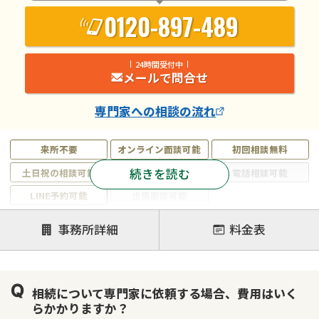
0120-897-489
24時間受付中
メールで問合せ
専門家
への相談の流れ
来所不要
オンライン面談可能
初回相談無料
続きを読む
土日祝の相談可能
19時以降電話可能
電話相談可能
LINE予約可能
出張面談可能
注力案件
事務所詳細
料金表
遺言書作成・遺言執行
相続放棄
相続登記
遺産分割
遺留分侵害額請求
相続税申告
相続について専門家に依頼する場合、費用はいく
相続手続き
銀行手続き
家族信託
らかかりますか？
成年後見・任意後見
贈与税
生前対策