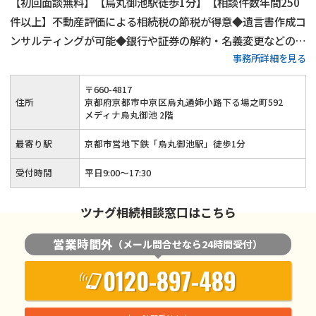
【初回面談無料】【烏丸御池駅徒歩1分】【相談件数年間250
件以上】不動産評価による相続税の節税が得意◆遺言書作成コ
ンサルティングが可能◆銀行や証券の解約・名義変更などの相
事務所詳細を見る
続関連手続きも可能◆ひかりグループの各法人と連携して、ワ
ンストップで相続手続きに対応します。相続のことなら経験豊
〒
660
-
4817
富な当法人にお任せください。
住所
京都府京都市中京区烏丸通姉小路下る場之町592
メディナ烏丸御池 2階
最寄り駅
京都市営地下鉄「烏丸御池駅」徒歩1分
受付時間
平日9:00～17:30
ツナグ相続相談窓口はこちら
営業時間外
（メール問合せなら24時間受付）
0120-897-489