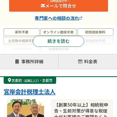
24時間受付中
メールで問合せ
専門家
への相談の流れ
来所不要
オンライン面談可能
初回相談無料
続きを読む
土日祝の相談可能
19時以降電話可能
電話相談可能
LINE予約可能
出張面談可能
注力案件
事務所詳細
料金表
遺言書作成・遺言執行
相続放棄
相続登記
遺産分割
遺留分侵害額請求
相続税申告
京都府
・
京都市
(近隣エリア)
相続手続き
銀行手続き
家族信託
宮岸会計税理士法人
成年後見・任意後見
贈与税
生前対策
相続人調査
相続財産調査
不動産評価(相続不動産)
【創業50年以上】相続税申
相続トラブル
告・生前対策が得意な税理
士がお客様のご要望をくみ