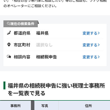
い」「相性の合う専門家に相談したい」等のご相談も、ツナグ相続
遺留分侵害額請求
相続手続き
のオペレーターにご相談ください。
相続手続き
遺言
現在の検索条件
家族信託
遺産分割
都道府県
福井県
変更する
贈与税
不動産の相続
市区町村
選択なし
変更する
相続人調査
相続登記
相談内容
相続税申告
変更する
不動産評価(相続不動
調査・アンケート
産)
福井県の相続税申告に強い税理士事務所
を一覧表で見る
事務所
写真
住所