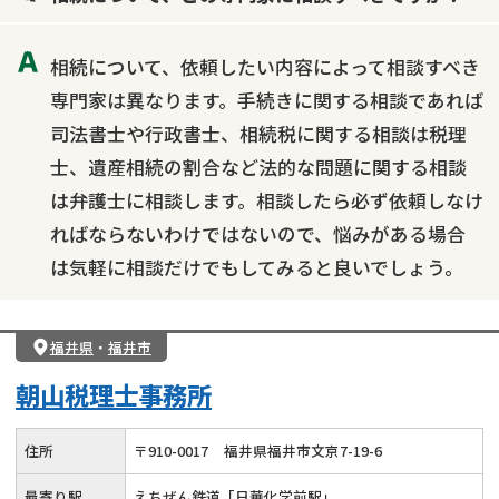
成年後見・任意後見
贈与税
生前対策
相続について、依頼したい内容によって相談すべき
相続人調査
相続財産調査
不動産評価(相続不動産)
専門家は異なります。手続きに関する相談であれば
相続トラブル
司法書士や行政書士、相続税に関する相談は税理
士、遺産相続の割合など法的な問題に関する相談
は弁護士に相談します。相談したら必ず依頼しなけ
ればならないわけではないので、悩みがある場合
は気軽に相談だけでもしてみると良いでしょう。
福井県
・
福井市
朝山税理士事務所
住所
〒
910
-
0017
福井県福井市文京7-19-6
最寄り駅
えちぜん鉄道「日華化学前駅」