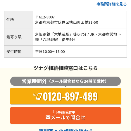
事務所詳細を見る
かせください
〒
612
-
8007
住所
京都府京都市伏見区桃山町因幡31-50
京阪電鉄「六地蔵駅」徒歩7分 / JR・京都市営地下
最寄り駅
鉄「六地蔵駅」徒歩9分
受付時間
平日10:00〜18:00
ツナグ相続相談窓口はこちら
営業時間外
（メール問合せなら24時間受付）
0120-897-489
24時間受付中
メールで問合せ
専門家
への相談の流れ