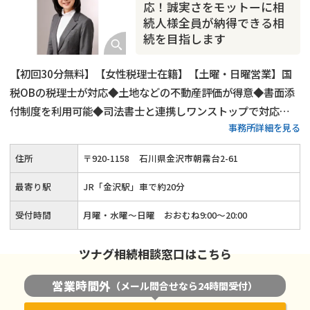
相続トラブル
応！誠実さをモットーに相
続人様全員が納得できる相
続を目指します
【初回30分無料】【女性税理士在籍】【土曜・日曜営業】国
税OBの税理士が対応◆土地などの不動産評価が得意◆書面添
付制度を利用可能◆司法書士と連携しワンストップで対応
事務所詳細を見る
◆「誠実さ」をモットーにお客様とほかの相続人様が納得でき
る相続税申告を行っています。
住所
〒
920
-
1158
石川県金沢市朝霧台2-61
最寄り駅
JR「金沢駅」車で約20分
受付時間
月曜・水曜～日曜 おおむね9:00〜20:00
ツナグ相続相談窓口はこちら
営業時間外
（メール問合せなら24時間受付）