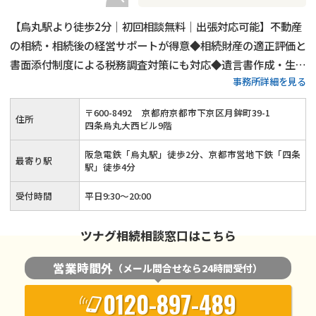
【烏丸駅より徒歩2分｜初回相談無料｜出張対応可能】不動産
の相続・相続後の経営サポートが得意◆相続財産の適正評価と
書面添付制度による税務調査対策にも対応◆遺言書作成・生前
事務所詳細を見る
贈与といった生前対策も可能◆相続税の節税とお客様の思いの
両立を全力でサポートさせていただきます！
〒
600
-
8492
京都府京都市下京区月鉾町39-1
住所
四条烏丸大西ビル9階
阪急電鉄「烏丸駅」徒歩2分、京都市営地下鉄「四条
最寄り駅
駅」徒歩4分
受付時間
平日9:30～20:00
ツナグ相続相談窓口はこちら
営業時間外
（メール問合せなら24時間受付）
0120-897-489