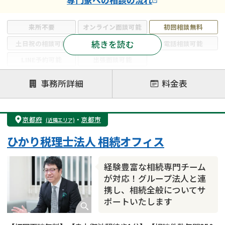
来所不要
オンライン面談可能
初回相談無料
続きを読む
土日祝の相談可能
19時以降電話可能
電話相談可能
LINE予約可能
出張面談可能
注力案件
事務所詳細
料金表
遺言書作成・遺言執行
相続放棄
相続登記
遺産分割
遺留分侵害額請求
相続税申告
京都府
・
京都市
(近隣エリア)
相続手続き
銀行手続き
家族信託
ひかり税理士法人 相続オフィス
成年後見・任意後見
贈与税
生前対策
相続人調査
相続財産調査
不動産評価(相続不動産)
経験豊富な相続専門チーム
相続トラブル
が対応！グループ法人と連
携し、相続全般についてサ
ポートいたします