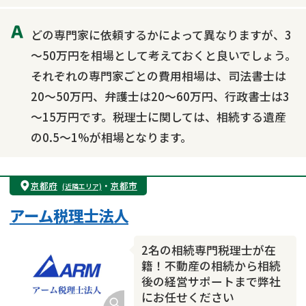
相続人調査
相続財産調査
不動産評価(相続不動産)
どの専門家に依頼するかによって異なりますが、3
相続トラブル
～50万円を相場として考えておくと良いでしょう。
それぞれの専門家ごとの費用相場は、司法書士は
20～50万円、弁護士は20～60万円、行政書士は3
～15万円です。税理士に関しては、相続する遺産
の0.5～1%が相場となります。
京都府
・
京都市
(近隣エリア)
アーム税理士法人
2名の相続専門税理士が在
籍！不動産の相続から相続
後の経営サポートまで弊社
にお任せください