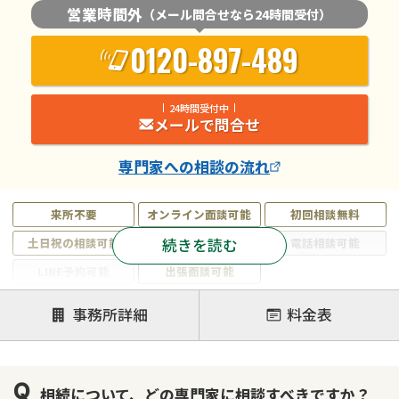
営業時間外
（メール問合せなら24時間受付）
0120-897-489
24時間受付中
メールで問合せ
専門家
への相談の流れ
来所不要
オンライン面談可能
初回相談無料
続きを読む
土日祝の相談可能
19時以降電話可能
電話相談可能
LINE予約可能
出張面談可能
注力案件
事務所詳細
料金表
遺言書作成・遺言執行
相続放棄
相続登記
遺産分割
遺留分侵害額請求
相続税申告
相続について、どの専門家に相談すべきですか？
相続手続き
銀行手続き
家族信託