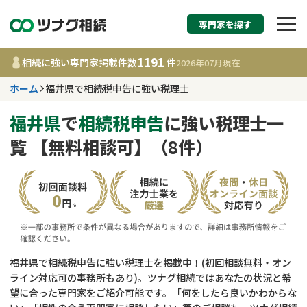
専門家を探す
相続税申告・相続手続
1191
相続に強い専門家掲載件数
件
2026年07月
現在
す
ホーム
福井県で相続税申告に強い税理士
福井県
福井県
で
相続税申告
に強い税理士一
覧 【無料相談可】（8件）
1191
事務所
件
更新日 :
2026年07月21日
相談内容で探す
遺言書作成・遺言執行
費用相場
福井県で相続税申告に強い税理士を掲載中！(初回相談無料・オン
ライン対応可の事務所もあり)。ツナグ相続ではあなたの状況と希
相続登記
コラム
望に合った専門家をご紹介可能です。「何をしたら良いかわからな