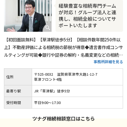
相続人調査
相続財産調査
不動産評価(相続不動産)
経験豊富な相続専門チーム
相続トラブル
が対応！グループ法人と連
携し、相続全般についてサ
ポートいたします
【初回面談無料】【草津駅徒歩5分】【相談件数年間250件以
上】不動産評価による相続税の節税が得意◆遺言書作成コンサ
ルティングが可能◆銀行や証券の解約・名義変更などの相続関
事務所詳細を見る
連手続きも可能◆ひかりグループの各法人と連携して、ワンス
トップで相続手続きに対応します。相続のことなら経験豊富な
〒
525
-
0032
滋賀県草津市大路1-12-7
住所
当法人にお任せください。
草津フロント4階
最寄り駅
JR「草津駅」徒歩5分
受付時間
平日9:00～17:30
ツナグ相続相談窓口はこちら