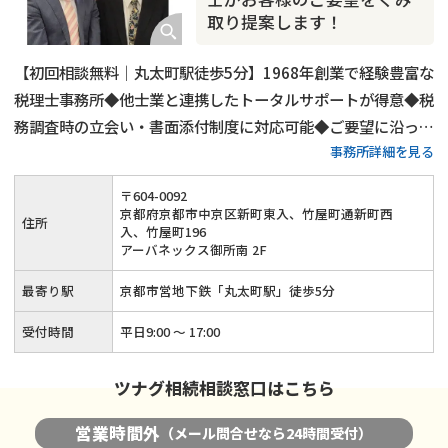
取り提案します！
【初回相談無料｜丸太町駅徒歩5分】1968年創業で経験豊富な
税理士事務所◆他士業と連携したトータルサポートが得意◆税
務調査時の立会い・書面添付制度に対応可能◆ご要望に沿った
事務所詳細を見る
生前対策のご提案も可能◆50年以上にわたって培ってきた知
識と経験を活かして安心感のある相続税申告を行います！
〒
604
-
0092
京都府京都市中京区新町東入、竹屋町通新町西
住所
入、竹屋町196
アーバネックス御所南 2F
最寄り駅
京都市営地下鉄「丸太町駅」徒歩5分
受付時間
平日9:00 ～ 17:00
ツナグ相続相談窓口はこちら
営業時間外
（メール問合せなら24時間受付）