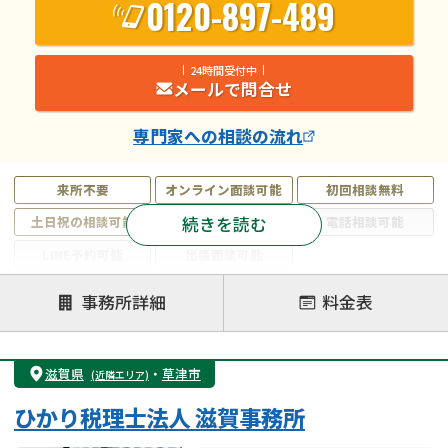
0120-897-489
24時間受付中
メールで問合せ
専門家
への相談の流れ
来所不要
オンライン面談可能
初回相談無料
続きを読む
土日祝の相談可能
19時以降電話可能
電話相談可能
LINE予約可能
出張面談可能
注力案件
事務所詳細
料金表
遺言書作成・遺言執行
相続放棄
相続登記
遺産分割
遺留分侵害額請求
相続税申告
滋賀県
・
草津市
(近隣エリア)
相続手続き
銀行手続き
家族信託
ひかり税理士法人 滋賀事務所
成年後見・任意後見
贈与税
生前対策