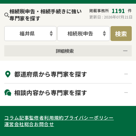
1191
相続税申告・相続手続きに強い
掲載事務所
件
更新日 :
2026年07月21日
専門家を探す
検索
福井県
相続税申告
詳細検索
来所不要
オンライン面談可能
都道府県から
専門家
を探す
初回相談無料
土日祝の相談可能
19時以降電話可能
電話相談可能
北海道・東北
相談内容から
専門家
を探す
LINE予約可能
出張面談可能
関東
北海道
青森県
遺言書作成・遺言執行
相続放棄
コラム記事
監修者
利用規約
プライバシーポリシー
相続登記
遺産分割
東海
岩手県
東京都
宮城県
神奈川県
運営会社
総合お問合せ
遺留分侵害額請求
相続税申告