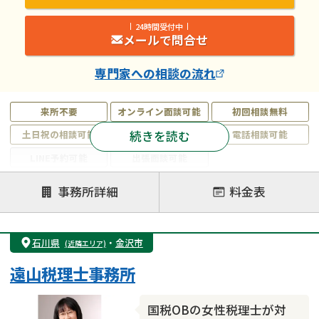
24時間受付中
メールで問合せ
専門家
への相談の流れ
来所不要
オンライン面談可能
初回相談無料
続きを読む
土日祝の相談可能
19時以降電話可能
電話相談可能
LINE予約可能
出張面談可能
注力案件
事務所詳細
料金表
遺言書作成・遺言執行
相続放棄
相続登記
遺産分割
遺留分侵害額請求
相続税申告
石川県
・
金沢市
(近隣エリア)
相続手続き
銀行手続き
家族信託
遠山税理士事務所
成年後見・任意後見
贈与税
生前対策
相続人調査
相続財産調査
不動産評価(相続不動産)
国税OBの女性税理士が対