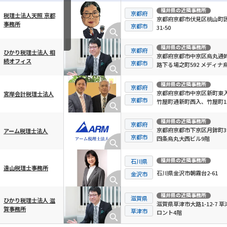
福井県
の近隣事務所
京都府
税理士法人天照 京都
京都府京都市伏見区桃山町
事務所
横スクロール可能
京都市
31-50
福井県
の近隣事務所
京都府
ひかり税理士法人 相
京都府京都市中京区烏丸通
続オフィス
京都市
路下る場之町592 メディナ
御池 2階
福井県
の近隣事務所
京都府
京都府京都市中京区新町東
宮岸会計税理士法人
京都市
竹屋町通新町西入、竹屋町1
アーバネックス御所南 2F
福井県
の近隣事務所
京都府
京都府京都市下京区月鉾町39
アーム税理士法人
京都市
四条烏丸大西ビル9階
福井県
の近隣事務所
石川県
遠山税理士事務所
石川県金沢市朝霧台2-61
金沢市
福井県
の近隣事務所
滋賀県
ひかり税理士法人 滋
滋賀県草津市大路1-12-7 草
賀事務所
草津市
ロント4階