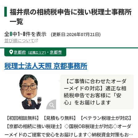
福井県の相続税申告に強い税理士事務所
一覧
8
1
8
全
中
~
件を表示
(更新日:2026年07月21日)
並び順について
京都府
・
京都市
(近隣エリア)
税理士法人天照 京都事務所
【ご事情に合わせたオーダ
ーメイドの対応】適正な相
続税申告でお客様に「安
心」をお届けします
【初回相談無料】【見積もり無料】【ベテラン税理士が対応】
【京都の相続に強い税理士】◇国税OB税理士が対応◇オーダ
ーメイドのご提案で安心をお届けします◇納税資金対策もおま