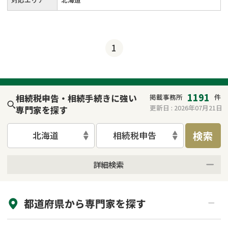
1
1191
相続税申告・相続手続きに強い
掲載事務所
件
更新日 :
2026年07月21日
専門家を探す
検索
北海道
相続税申告
詳細検索
来所不要
オンライン面談可能
都道府県から
専門家
を探す
初回相談無料
土日祝の相談可能
19時以降電話可能
電話相談可能