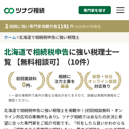
専門家を探す
相続税申告・相続手続
1191
相続に強い専門家掲載件数
件
2026年07月
現在
す
ホーム
北海道で相続税申告に強い税理士
北海道
北海道
で
相続税申告
に強い税理士一
覧 【無料相談可】（10件）
1191
事務所
件
更新日 :
2026年07月21日
相談内容で探す
遺言書作成・遺言執行
費用相場
北海道で相続税申告に強い税理士を掲載中！(初回相談無料・オン
ライン対応可の事務所もあり)。ツナグ相続ではあなたの状況と希
相続登記
コラム
望に合った専門家をご紹介可能です。「何をしたら良いかわからな