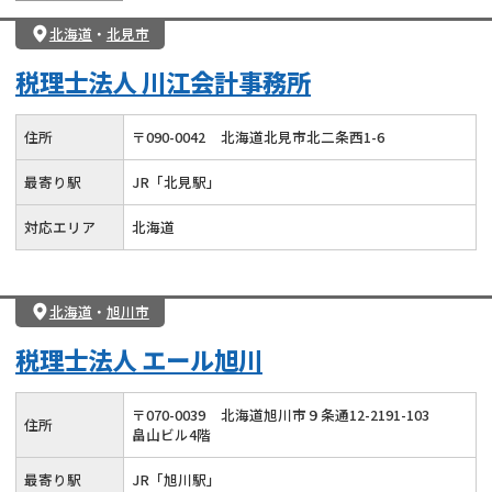
北海道
・
北見市
税理士法人 川江会計事務所
住所
〒
090
-
0042
北海道北見市北二条西1-6
最寄り駅
JR「北見駅」
対応エリア
北海道
北海道
・
旭川市
税理士法人 エール旭川
〒
070
-
0039
北海道旭川市９条通12-2191-103
住所
畠山ビル4階
最寄り駅
JR「旭川駅」