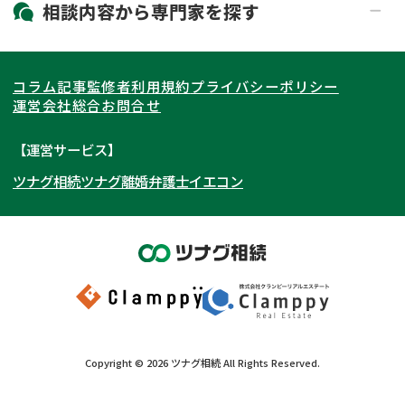
北海道・東北
相談内容から
専門家
を探す
LINE予約可能
出張面談可能
関東
北海道
青森県
遺言書作成・遺言執行
相続放棄
コラム記事
監修者
利用規約
プライバシーポリシー
相続登記
遺産分割
東海
岩手県
東京都
宮城県
神奈川県
運営会社
総合お問合せ
遺留分侵害額請求
相続税申告
関西
秋田県
埼玉県
愛知県
山形県
千葉県
静岡県
【運営サービス】
相続手続き
銀行手続き
ツナグ相続
ツナグ離婚弁護士
イエコン
北陸・甲信越
福島県
茨城県
岐阜県
大阪府
群馬県
山梨県
京都府
家族信託
成年後見・任意後見
贈与税
生前対策
中国・四国
栃木県
兵庫県
長野県
奈良県
石川県
相続人調査
相続財産調査
九州・沖縄
滋賀県
福井県
広島県
和歌山県
富山県
岡山県
不動産評価(相続不動産)
相続トラブル
新潟県
山口県
福岡県
三重県
島根県
佐賀県
Copyright ©
2026
ツナグ相続
All Rights Reserved.
鳥取県
長崎県
徳島県
熊本県