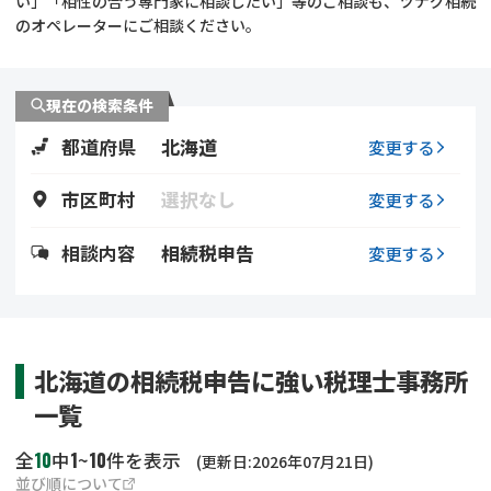
い」「相性の合う専門家に相談したい」等のご相談も、ツナグ相続
遺留分侵害額請求
相続手続き
のオペレーターにご相談ください。
相続手続き
遺言
現在の検索条件
家族信託
遺産分割
都道府県
北海道
変更する
贈与税
不動産の相続
市区町村
選択なし
変更する
相続人調査
相続登記
相談内容
相続税申告
変更する
不動産評価(相続不動
調査・アンケート
産)
北海道の相続税申告に強い税理士事務所
一覧
10
1
10
全
中
~
件を表示
(更新日:2026年07月21日)
並び順について