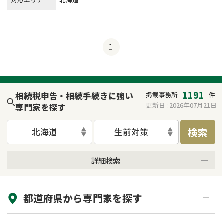
1
1191
相続税申告・相続手続きに強い
掲載事務所
件
更新日 :
2026年07月21日
専門家を探す
検索
北海道
生前対策
詳細検索
来所不要
オンライン面談可能
都道府県から
専門家
を探す
初回相談無料
土日祝の相談可能
19時以降電話可能
電話相談可能