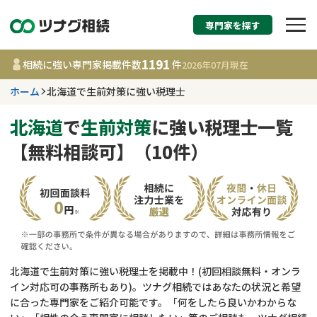
専門家を探す
相続税申告・相続手続
1191
相続に強い専門家掲載件数
件
2026年07月
現在
す
ホーム
北海道で生前対策に強い税理士
北海道
北海道
で
生前対策
に強い税理士一覧
【無料相談可】（10件）
1191
事務所
件
更新日 :
2026年07月21日
相談内容で探す
遺言書作成・遺言執行
費用相場
北海道で生前対策に強い税理士を掲載中！(初回相談無料・オンラ
イン対応可の事務所もあり)。ツナグ相続ではあなたの状況と希望
相続登記
コラム
に合った専門家をご紹介可能です。「何をしたら良いかわからな