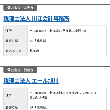
北海道
・
北見市
税理士法人 川江会計事務所
住所
〒
090
-
0042
北海道北見市北二条西1-6
最寄り駅
JR「北見駅」
対応エリア
北海道
北海道
・
旭川市
税理士法人 エール旭川
〒
070
-
0039
北海道旭川市９条通12-2191-103
住所
畠山ビル4階
最寄り駅
JR「旭川駅」