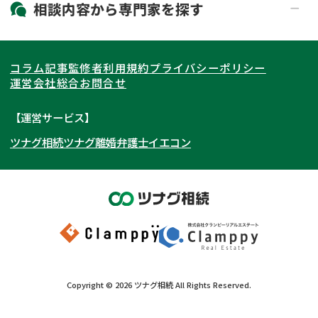
北海道・東北
相談内容から
専門家
を探す
LINE予約可能
出張面談可能
関東
北海道
青森県
遺言書作成・遺言執行
相続放棄
コラム記事
監修者
利用規約
プライバシーポリシー
相続登記
遺産分割
東海
岩手県
東京都
宮城県
神奈川県
運営会社
総合お問合せ
遺留分侵害額請求
相続税申告
関西
秋田県
埼玉県
愛知県
山形県
千葉県
静岡県
【運営サービス】
相続手続き
銀行手続き
ツナグ相続
ツナグ離婚弁護士
イエコン
北陸・甲信越
福島県
茨城県
岐阜県
大阪府
群馬県
山梨県
京都府
家族信託
成年後見・任意後見
贈与税
生前対策
中国・四国
栃木県
兵庫県
長野県
奈良県
石川県
相続人調査
相続財産調査
九州・沖縄
滋賀県
福井県
広島県
和歌山県
富山県
岡山県
不動産評価(相続不動産)
相続トラブル
新潟県
山口県
福岡県
三重県
島根県
佐賀県
Copyright ©
2026
ツナグ相続
All Rights Reserved.
鳥取県
長崎県
徳島県
熊本県