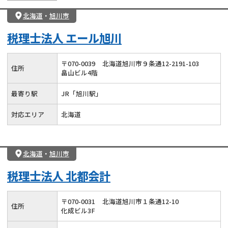
北海道
・
旭川市
税理士法人 エール旭川
〒
070
-
0039
北海道旭川市９条通12-2191-103
住所
畠山ビル4階
最寄り駅
JR「旭川駅」
対応エリア
北海道
北海道
・
旭川市
税理士法人 北都会計
〒
070
-
0031
北海道旭川市１条通12-10
住所
化成ビル3F