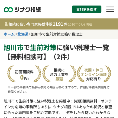
専門家を探す
相続税申告・相続手続
1191
相続に強い専門家掲載件数
件
2026年07月
現在
す
ホーム
北海道
旭川市で生前対策に強い税理士
北海道
旭川市
で
生前対策
に強い税理士一覧
【無料相談可】（2件）
1191
事務所
件
更新日 :
2026年07月21日
相談内容で探す
遺言書作成・遺言執行
費用相場
旭川市で生前対策に強い税理士を掲載中！(初回相談無料・オンラ
イン対応可の事務所もあり)。ツナグ相続ではあなたの状況と希望
相続登記
コラム
に合った専門家をご紹介可能です。「何をしたら良いかわからな