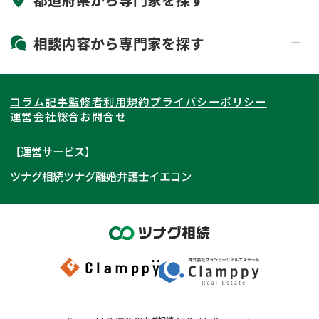
初回相談無料
土日祝の相談可能
19時以降電話可能
電話相談可能
北海道・東北
相談内容から
専門家
を探す
LINE予約可能
出張面談可能
関東
北海道
青森県
遺言書作成・遺言執行
相続放棄
コラム記事
監修者
利用規約
プライバシーポリシー
相続登記
遺産分割
東海
岩手県
東京都
宮城県
神奈川県
運営会社
総合お問合せ
遺留分侵害額請求
相続税申告
関西
秋田県
埼玉県
愛知県
山形県
千葉県
静岡県
【運営サービス】
相続手続き
銀行手続き
ツナグ相続
ツナグ離婚弁護士
イエコン
北陸・甲信越
福島県
茨城県
岐阜県
大阪府
群馬県
山梨県
京都府
家族信託
成年後見・任意後見
贈与税
生前対策
中国・四国
栃木県
兵庫県
長野県
奈良県
石川県
相続人調査
相続財産調査
九州・沖縄
滋賀県
福井県
広島県
和歌山県
富山県
岡山県
不動産評価(相続不動産)
相続トラブル
新潟県
山口県
福岡県
三重県
島根県
佐賀県