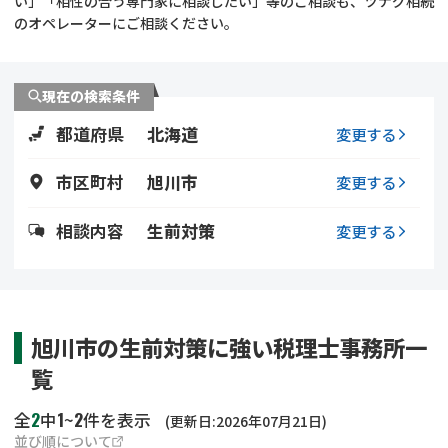
い」「相性の合う専門家に相談したい」等のご相談も、ツナグ相続
遺留分侵害額請求
相続手続き
のオペレーターにご相談ください。
相続手続き
遺言
現在の検索条件
家族信託
遺産分割
都道府県
北海道
変更する
贈与税
不動産の相続
市区町村
旭川市
変更する
相続人調査
相続登記
相談内容
生前対策
変更する
不動産評価(相続不動
調査・アンケート
産)
旭川市の生前対策に強い税理士事務所一
覧
2
1
2
全
中
~
件を表示
(更新日:2026年07月21日)
並び順について