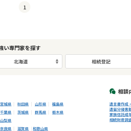
1
強い専門家を探す
北海道
相続登記
初回相談無料
土日祝の相談可能
19時以降電話可能
電話相談可能
LIN
相談
宮城県
秋田県
山形県
福島県
遺言書作成
遺留分侵害
千葉県
茨城県
群馬県
栃木県
家族信託
成
相続財産調
山梨県
奈良県
滋賀県
和歌山県