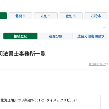
市
北見市
江別市
登別市
石狩市
相続登記
遺産分割
遺留分侵害額請求
銀行手続き
家族信託
成年後見・任意後見
不動産評価(相続不動
司法書士事務所一覧
相続人調査
相続財産調査
産)
並び順について
北海道旭川市３条通9-551-2
ダイメックスビル2F