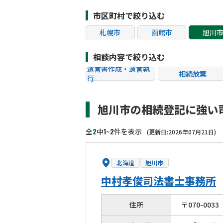
市区町村で絞り込む
札幌市
函館市
旭川
相談内容で絞り込む
遺言書作成・遺言執
相続放棄
行
相続税申告
相続手続き
旭川市の相続登記に強い
贈与税
生前対策
相続トラブル
2
1
2
全
中
~
件を表示
(更新日:2026年07月21日)
北海道
旭川市
中村孝俊司法書士事務所
住所
〒
070
-
0033