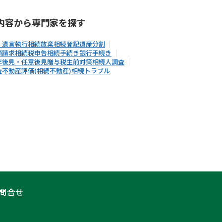
内容から
専門家
を探す
・遺言執行
相続放棄
相続登記
遺産分割
額請求
相続税申告
相続手続き
銀行手続き
年後見・任意後見
贈与税
生前対策
相続人調査
査
不動産評価(相続不動産)
相続トラブル
問合せ