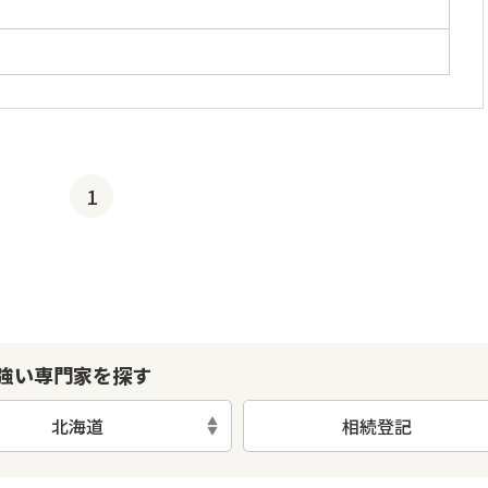
」
1
強い専門家を探す
北海道
相続登記
初回相談無料
土日祝の相談可能
19時以降電話可能
電話相談可能
LIN