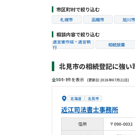
市区町村で絞り込む
札幌市
函館市
旭川
相談内容で絞り込む
遺言書作成・遺言執
相続放棄
行
相続税申告
相続手続き
北見市の相続登記に強い
贈与税
生前対策
相続トラブル
1
1
1
全
中
~
件を表示
(更新日:2026年07月21日)
北海道
北見市
近江司法書士事務所
住所
〒
090
-
0032