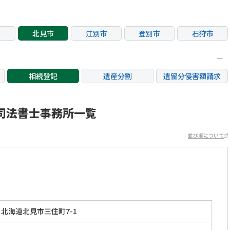
市
北見市
江別市
登別市
石狩市
相続登記
遺産分割
遺留分侵害額請求
銀行手続き
家族信託
成年後見・任意後見
不動産評価(相続不動
司法書士事務所一覧
相続人調査
相続財産調査
産)
並び順について
北海道北見市三住町7-1