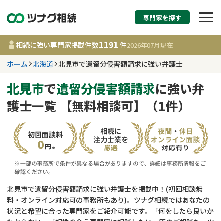
専門家を探す
相続税申告・相続手続
1191
相続に強い専門家掲載件数
件
2026年07月
現在
す
ホーム
北海道
北見市で遺留分侵害額請求に強い弁護士
北海道
北見市
で
遺留分侵害額請求
に強い弁
護士一覧 【無料相談可】（1件）
1191
事務所
件
更新日 :
2026年07月21日
相談内容で探す
遺言書作成・遺言執行
費用相場
北見市で遺留分侵害額請求に強い弁護士を掲載中！(初回相談無
料・オンライン対応可の事務所もあり)。ツナグ相続ではあなたの
相続登記
コラム
状況と希望に合った専門家をご紹介可能です。「何をしたら良いか