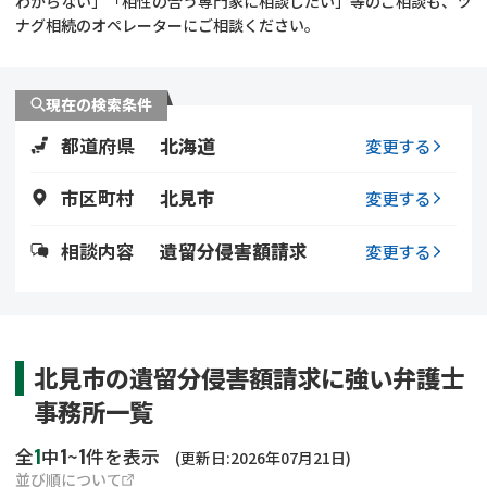
わからない」「相性の合う専門家に相談したい」等のご相談も、ツ
遺留分侵害額請求
相続手続き
ナグ相続のオペレーターにご相談ください。
相続手続き
遺言
現在の検索条件
家族信託
遺産分割
都道府県
北海道
変更する
贈与税
不動産の相続
市区町村
北見市
変更する
相続人調査
相続登記
相談内容
遺留分侵害額請求
変更する
不動産評価(相続不動
調査・アンケート
産)
北見市の遺留分侵害額請求に強い弁護士
事務所一覧
1
1
1
全
中
~
件を表示
(更新日:2026年07月21日)
並び順について