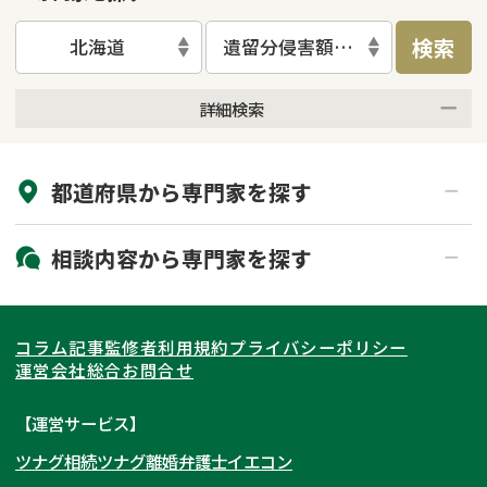
検索
北海道
遺留分侵害額請求
詳細検索
来所不要
オンライン面談可能
都道府県から
専門家
を探す
初回相談無料
土日祝の相談可能
19時以降電話可能
電話相談可能
北海道・東北
相談内容から
専門家
を探す
LINE予約可能
出張面談可能
関東
北海道
青森県
遺言書作成・遺言執行
相続放棄
コラム記事
監修者
利用規約
プライバシーポリシー
相続登記
遺産分割
東海
岩手県
東京都
宮城県
神奈川県
運営会社
総合お問合せ
遺留分侵害額請求
相続税申告
関西
秋田県
埼玉県
愛知県
山形県
千葉県
静岡県
【運営サービス】
相続手続き
銀行手続き
ツナグ相続
ツナグ離婚弁護士
イエコン
北陸・甲信越
福島県
茨城県
岐阜県
大阪府
群馬県
山梨県
京都府
家族信託
成年後見・任意後見