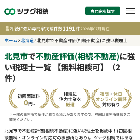
専門家を探す
相続税申告・相続手続
1191
相続に強い専門家掲載件数
件
2026年07月
現在
す
ホーム
北海道
北見市で不動産評価(相続不動産)に強い税理士
北海道
北見市
で
不動産評価(相続不動産)
に強
い税理士一覧 【無料相談可】（2
1191
事務所
件
件）
更新日 :
2026年07月21日
相談内容で探す
遺言書作成・遺言執行
費用相場
相続登記
コラム
北見市で不動産評価(相続不動産)に強い税理士を掲載中！(初回相
談無料・オンライン対応可の事務所もあり)。ツナグ相続ではあな