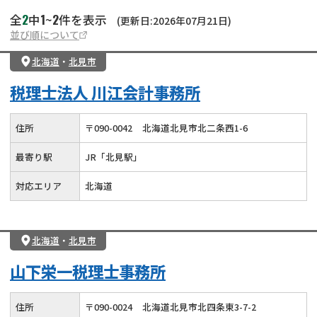
2
1
2
全
中
~
件を表示
(更新日:2026年07月21日)
並び順について
北海道
・
北見市
税理士法人 川江会計事務所
住所
〒
090
-
0042
北海道北見市北二条西1-6
最寄り駅
JR「北見駅」
対応エリア
北海道
北海道
・
北見市
山下栄一税理士事務所
住所
〒
090
-
0024
北海道北見市北四条東3-7-2