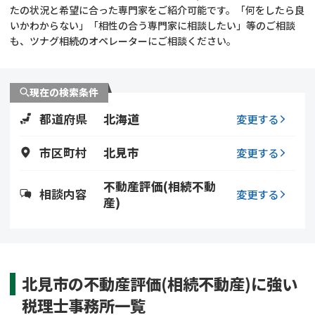
遺留分侵害額請求
相続手続き
たの状況と希望に合った専門家をご紹介可能です。「何をしたら良
いかわからない」「相性の合う専門家に相談したい」等のご相談
も、ツナグ相続のオペレーターにご相談ください。
相続手続き
遺言
家族信託
遺産分割
現在の検索条件
都道府県
北海道
贈与税
不動産の相続
変更する
市区町村
北見市
変更する
相続人調査
相続登記
不動産評価(相続不動
不動産評価(相続不動
調査・アンケート
相談内容
変更する
産)
産)
北見市の不動産評価(相続不動産)に強い
税理士事務所一覧