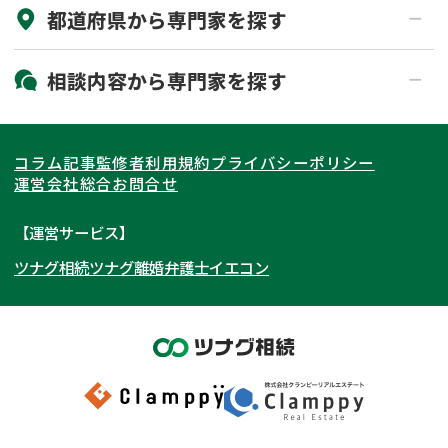
都道府県から
専門家
を探す
初回相談無料
土日祝の相談可能
19時以降電話可能
電話相談可能
北海道・東北
相談内容から
専門家
を探す
LINE予約可能
出張面談可能
関東
北海道
青森県
遺言書作成・遺言執行
相続放棄
コラム記事
監修者
利用規約
プライバシーポリシー
相続登記
遺産分割
東海
岩手県
東京都
宮城県
神奈川県
運営会社
総合お問合せ
遺留分侵害額請求
相続税申告
関西
秋田県
埼玉県
愛知県
山形県
千葉県
静岡県
【運営サービス】
相続手続き
銀行手続き
ツナグ相続
ツナグ離婚弁護士
イエコン
北陸・甲信越
福島県
茨城県
岐阜県
大阪府
群馬県
山梨県
京都府
家族信託
成年後見・任意後見
贈与税
生前対策
中国・四国
栃木県
兵庫県
長野県
奈良県
石川県
相続人調査
相続財産調査
九州・沖縄
滋賀県
福井県
広島県
和歌山県
富山県
岡山県
不動産評価(相続不動産)
相続トラブル
新潟県
山口県
福岡県
三重県
島根県
佐賀県