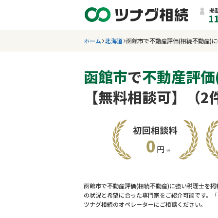
掲
1
ホーム
北海道
函館市で不動産評価(相続不動産)
函館市
で
不動産評価
【無料相談可】（2
函館市で不動産評価(相続不動産)に強い税理士を掲
の状況と希望に合った専門家をご紹介可能です。「
ツナグ相続のオペレーターにご相談ください。