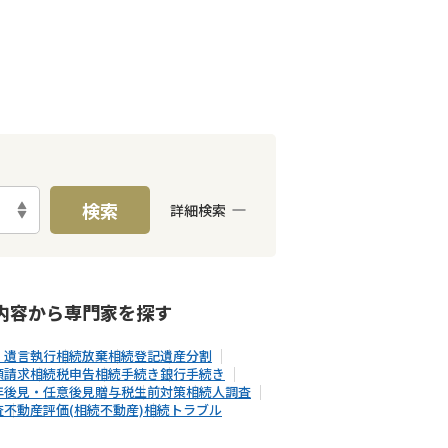
検索
詳細検索
E予約可能
出張面談可能
内容から
専門家
を探す
・遺言執行
相続放棄
相続登記
遺産分割
額請求
相続税申告
相続手続き
銀行手続き
年後見・任意後見
贈与税
生前対策
相続人調査
査
不動産評価(相続不動産)
相続トラブル