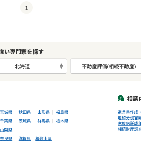
1
強い専門家を探す
北海道
不動産評価(相続不動産)
初回相談無料
土日祝の相談可能
19時以降電話可能
電話相談可能
LIN
相談
宮城県
秋田県
山形県
福島県
遺言書作成
遺留分侵害
千葉県
茨城県
群馬県
栃木県
家族信託
成
相続財産調
山梨県
奈良県
滋賀県
和歌山県