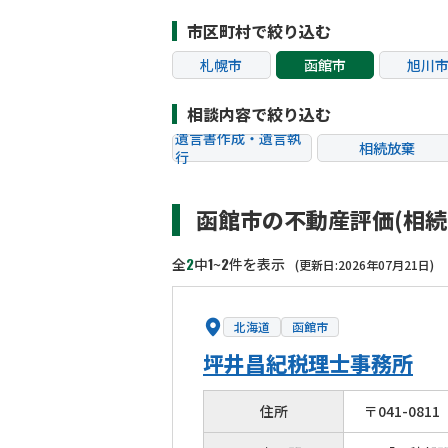
市区町村で絞り込む
札幌市
函館市
旭川
相談内容で絞り込む
遺言書作成・遺言執
相続放棄
行
相続税申告
相続手続き
函館市の不動産評価(相
贈与税
生前対策
相続トラブル
2
1
2
全
中
~
件を表示
(更新日:2026年07月21日)
北海道
函館市
坪井昌紀税理士事務所
住所
〒
041
-
0811