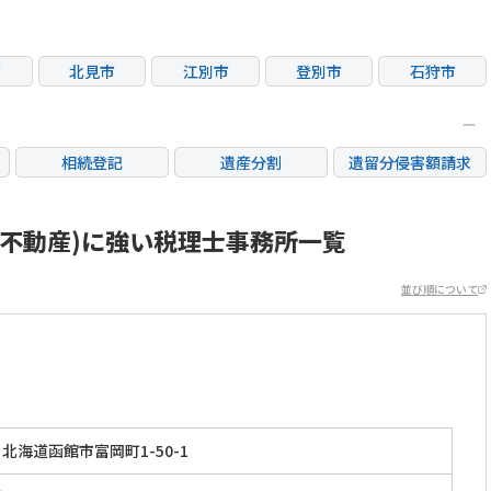
市
北見市
江別市
登別市
石狩市
相続登記
遺産分割
遺留分侵害額請求
銀行手続き
家族信託
成年後見・任意後見
不動産評価(相続不動
続不動産)に強い税理士事務所一覧
相続人調査
相続財産調査
産)
並び順について
北海道函館市富岡町1-50-1