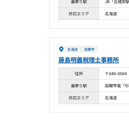
最寄り駅
JR「五稜郭
対応エリア
北海道
北海道
函館市
藤島明義税理士事務所
住所
〒
040
-
0004
最寄り駅
函館市電「杉
対応エリア
北海道